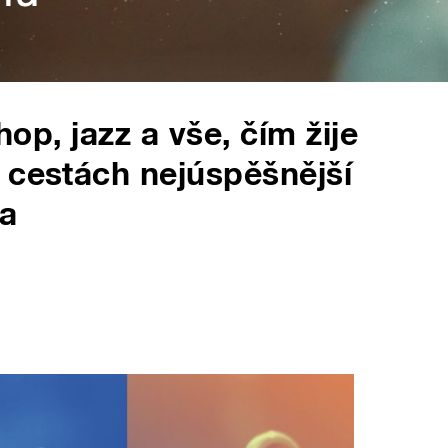
hop, jazz a vše, čím žije
 cestách nejúspěšnější
ta