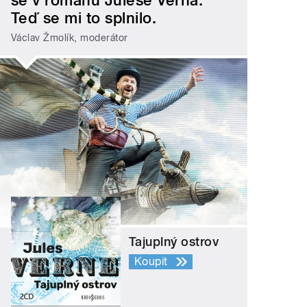
se v románu Julese Verna.
Teď se mi to splnilo.
Václav Žmolík, moderátor
Tajuplný ostrov
Koupit