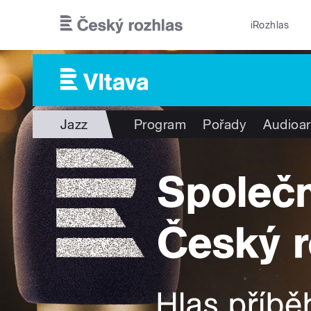
Přejít k hlavnímu obsahu
iRozhlas
Jazz
Program
Pořady
Audioar