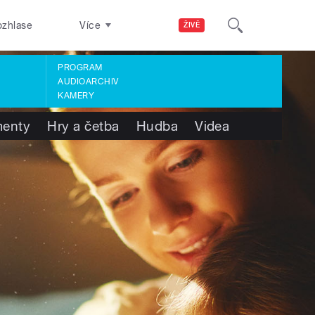
ozhlase
Více
ŽIVĚ
PROGRAM
AUDIOARCHIV
KAMERY
enty
Hry a četba
Hudba
Videa