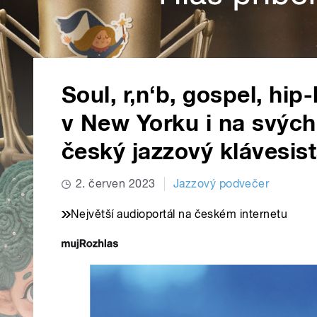
Soul, r‚n‘b, gospel, hip-
v New Yorku i na svých
český jazzový klávesis
2. červen 2023
Jazzový podvečer
Největší audioportál na českém internetu