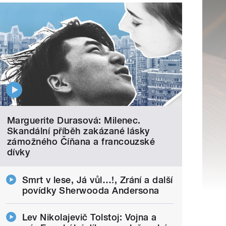
Marguerite Durasová: Milenec.
Skandální příběh zakázané lásky
zámožného Číňana a francouzské
dívky
Smrt v lese, Já vůl…!, Zrání a další
povídky Sherwooda Andersona
Lev Nikolajevič Tolstoj: Vojna a