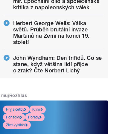
mír. Epochální dílo a společenská
kritika z napoleonských válek
Herbert George Wells: Válka
světů. Průběh brutální invaze
Marťanů na Zemi na konci 19.
století
John Wyndham: Den trifidů. Co se
stane, když většina lidí přijde
o zrak? Čte Norbert Lichý
mujRozhlas
Hry a četby
Krimi
Pohádky
Pořady
Živé vysílání