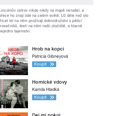
Lincolnův ostrov nikdo nikdy na mapě nenašel, a
přece ho znají lidé na celém světě. Už déle než sto
třicet let na něm prožívají dobrodružství s pěticí
trosečníků, kteří na něm našli útočiště, a hlavně
nejedno tajemství.
Hrob na kopci
Patricia Gibneyová
Koupit
Hornické vdovy
Kamila Hladká
Koupit
Dej mi pokoj