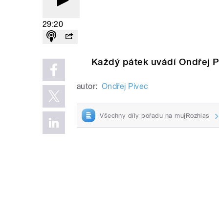
29:20
Každý pátek uvádí Ondřej P
autor:
Ondřej Pivec
Všechny díly pořadu na mujRozhlas