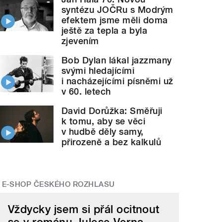
syntézu JOČRu s Modrým
efektem jsme měli doma
ještě za tepla a byla
zjevením
Bob Dylan lákal jazzmany
svými hledajícími
i nacházejícími písněmi už
v 60. letech
David Dorůžka: Směřuji
k tomu, aby se věci
v hudbě děly samy,
přirozeně a bez kalkulů
E-SHOP ČESKÉHO ROZHLASU
Vždycky jsem si přál ocitnout