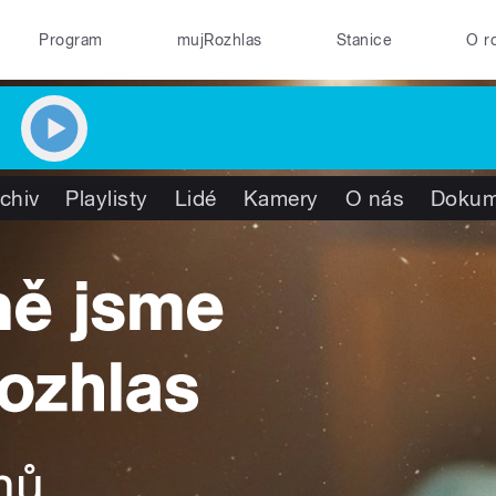
Program
mujRozhlas
Stanice
O r
chiv
Playlisty
Lidé
Kamery
O nás
Dokum