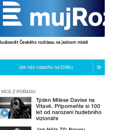
Audiosvět Českého rozhlasu na jednom místě
Jak nás naladíte na DABu
VÍCE Z POŘADU
Týden Milese Davise na
Vltavě. Připomeňte si 100
let od narození hudebního
vizionáře
Jan Hála 70: Novou