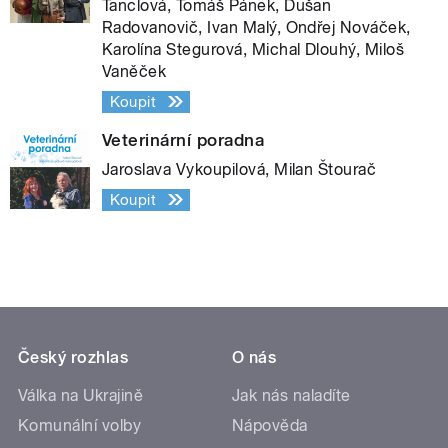
Tanclová, Tomáš Pánek, Dušan
Radovanovič, Ivan Malý, Ondřej Nováček,
Karolína Stegurová, Michal Dlouhý, Miloš
Vaněček
Koupit
Veterinární poradna
Jaroslava Vykoupilová, Milan Štourač
Koupit
Český rozhlas
O nás
Válka na Ukrajině
Jak nás naladíte
Komunální volby
Nápověda