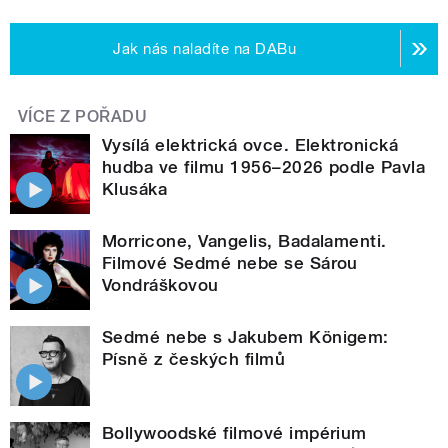
Jak nás naladíte na DABu
VÍCE Z POŘADU
Vysílá elektrická ovce. Elektronická
hudba ve filmu 1956–2026 podle Pavla
Klusáka
Morricone, Vangelis, Badalamenti.
Filmové Sedmé nebe se Sárou
Vondráškovou
Sedmé nebe s Jakubem Königem:
Písně z českých filmů
Bollywoodské filmové impérium