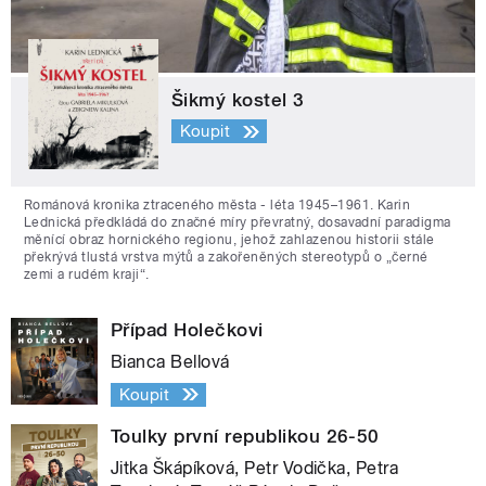
Šikmý kostel 3
Koupit
Románová kronika ztraceného města - léta 1945–1961. Karin
Lednická předkládá do značné míry převratný, dosavadní paradigma
měnící obraz hornického regionu, jehož zahlazenou historii stále
překrývá tlustá vrstva mýtů a zakořeněných stereotypů o „černé
zemi a rudém kraji“.
Případ Holečkovi
Bianca Bellová
Koupit
Toulky první republikou 26-50
Jitka Škápíková, Petr Vodička, Petra