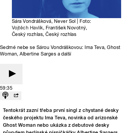
Sára Vondrášková, Never Sol | Foto:
Vojtěch Havlík
, František Novotný,
Český rozhlas, Český rozhlas
Sedmé nebe se Sárou Vondráškovou: Ima Teva, Ghost
Woman, Albertine Sarges a další
59:35
Tentokrát zazní třeba první singl z chystané desky
českého projektu Ima Teva, novinka od arizonské
Ghost Woman nebo ukázka z debutové desky
původem berlínské písničkářky Albertine Sargers.