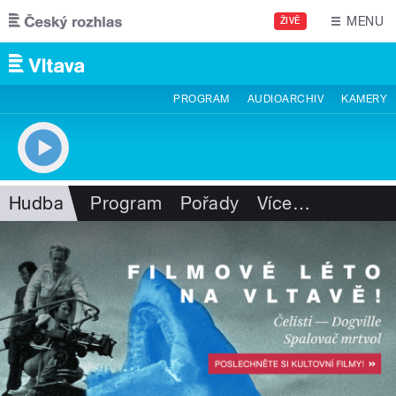
Přejít k hlavnímu obsahu
MENU
ŽIVĚ
PROGRAM
AUDIOARCHIV
KAMERY
Hudba
Program
Pořady
Více
…