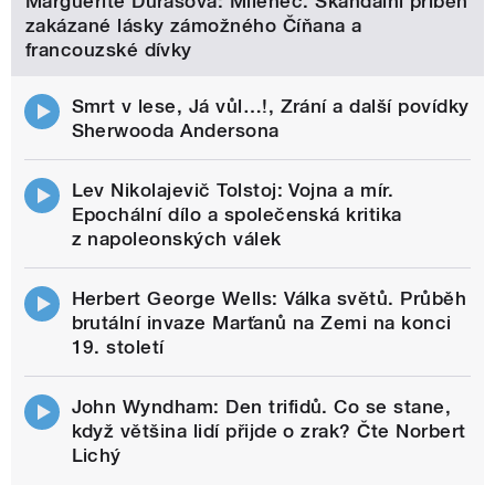
Marguerite Durasová: Milenec. Skandální příběh
zakázané lásky zámožného Číňana a
francouzské dívky
Smrt v lese, Já vůl…!, Zrání a další povídky
Sherwooda Andersona
Lev Nikolajevič Tolstoj: Vojna a mír.
Epochální dílo a společenská kritika
z napoleonských válek
Herbert George Wells: Válka světů. Průběh
brutální invaze Marťanů na Zemi na konci
19. století
John Wyndham: Den trifidů. Co se stane,
když většina lidí přijde o zrak? Čte Norbert
Lichý