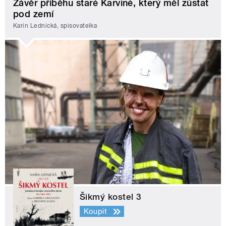
Závěr příběhu staré Karviné, který měl zůstat
pod zemí
Karin Lednická, spisovatelka
Šikmý kostel 3
Koupit