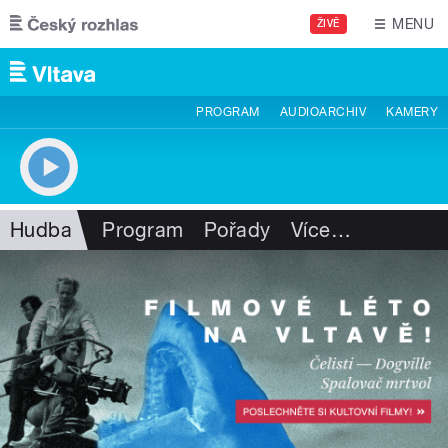
Přejít k hlavnímu obsahu
MENU
ŽIVĚ
PROGRAM
AUDIOARCHIV
KAMERY
Hudba
Program
Pořady
Více
…