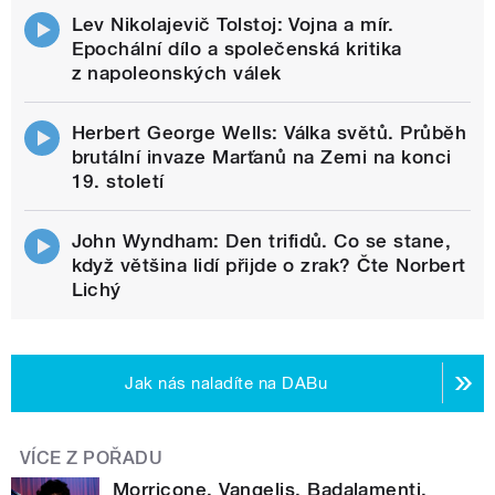
Lev Nikolajevič Tolstoj: Vojna a mír.
Epochální dílo a společenská kritika
z napoleonských válek
Herbert George Wells: Válka světů. Průběh
brutální invaze Marťanů na Zemi na konci
19. století
John Wyndham: Den trifidů. Co se stane,
když většina lidí přijde o zrak? Čte Norbert
Lichý
Jak nás naladíte na DABu
VÍCE Z POŘADU
Morricone, Vangelis, Badalamenti.