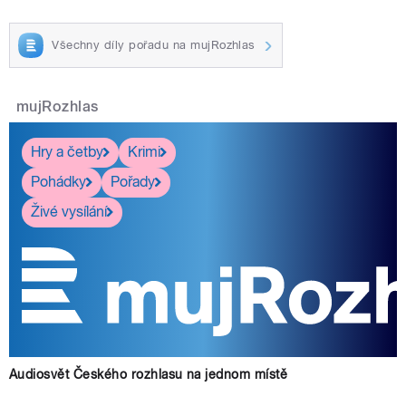
Všechny díly pořadu na mujRozhlas
mujRozhlas
Hry a četby
Krimi
Pohádky
Pořady
Živé vysílání
Audiosvět Českého rozhlasu na jednom místě