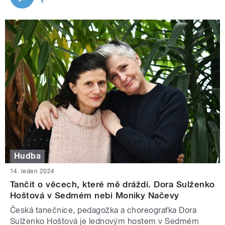
Hudba
14. leden 2024
Tančit o věcech, které mě dráždí. Dora Sulženko
Hoštová v Sedmém nebi Moniky Načevy
Česká tanečnice, pedagožka a choreografka Dora
Sulženko Hoštová je lednovým hostem v Sedmém