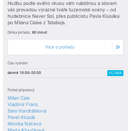
Hudbu podle svého vkusu vám nabídnou a slovem
vás provedou výrazné tváře tuzemské scény – od
hudebnice Never Sol, přes publicistu Pavla Klusáka
po Milana Caise z Tatabojs.
Délka pořadu:
60 minut
Více o pořadu
Čas vysílání
denně 19:00–20:00
VLTAVA
Pořad připravují
Milan Cais
Vladimír Franz
Sára Vondrášková
Pavel Klusák
Monika Načeva
Marta Kloučková