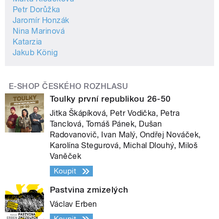
Petr Dorůžka
Jaromír Honzák
Nina Marinová
Katarzia
Jakub König
E-SHOP ČESKÉHO ROZHLASU
Toulky první republikou 26-50
Jitka Škápíková, Petr Vodička, Petra
Tanclová, Tomáš Pánek, Dušan
Radovanovič, Ivan Malý, Ondřej Nováček,
Karolína Stegurová, Michal Dlouhý, Miloš
Vaněček
Koupit
Pastvina zmizelých
Václav Erben