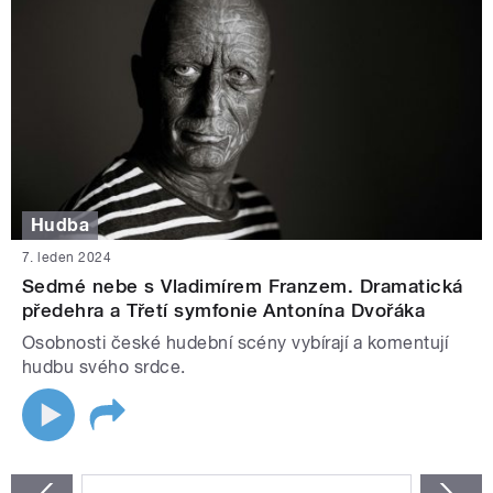
Hudba
7. leden 2024
Sedmé nebe s Vladimírem Franzem. Dramatická
předehra a Třetí symfonie Antonína Dvořáka
Osobnosti české hudební scény vybírají a komentují
hudbu svého srdce.
STRÁNKY