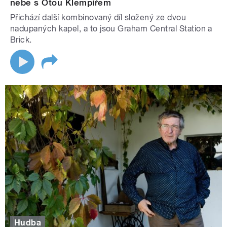
nebe s Otou Klempířem
Přichází další kombinovaný díl složený ze dvou
nadupaných kapel, a to jsou Graham Central Station a
Brick.
Hudba