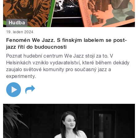
Hudba
19. leden 2024
Fenomén We Jazz. S finským labelem se post-
jazz řítí do budoucnosti
Poznat hudební centrum We Jazz stojí za to. V
Helsinkách vzniklo vydavatelství, které během dekády
zaujalo světové komunity pro současný jazz a
experimenty.