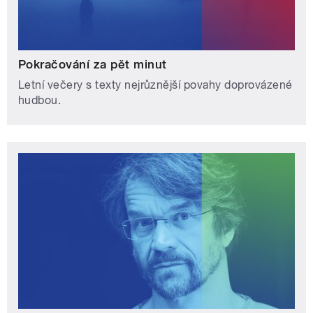
Pokračování za pět minut
Letní večery s texty nejrůznější povahy doprovázené
hudbou.