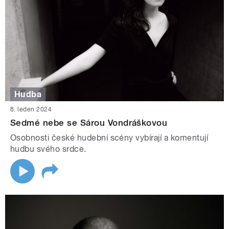
Hudba
8. leden 2024
Sedmé nebe se Sárou Vondráškovou
Osobnosti české hudební scény vybírají a komentují
hudbu svého srdce.