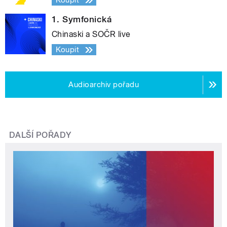
Koupit
1. Symfonická
Chinaski a SOČR live
Koupit
Audioarchiv pořadu
DALŠÍ POŘADY