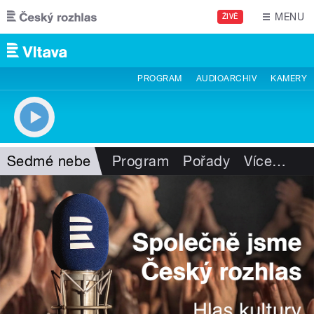
Přejít k hlavnímu obsahu
MENU
ŽIVĚ
PROGRAM
AUDIOARCHIV
KAMERY
Sedmé nebe
Program
Pořady
Více
…