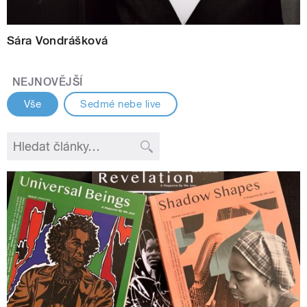
Sára Vondrášková
NEJNOVĚJŠÍ
Vše
Sedmé nebe live