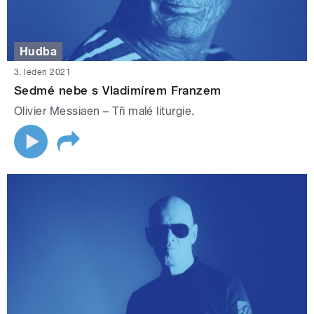
Hudba
3. leden 2021
Sedmé nebe s Vladimírem Franzem
Olivier Messiaen – Tři malé liturgie.