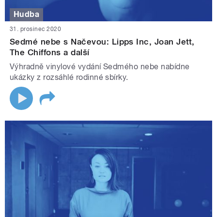
Hudba
31. prosinec 2020
Sedmé nebe s Načevou: Lipps Inc, Joan Jett,
The Chiffons a další
Výhradně vinylové vydání Sedmého nebe nabídne
ukázky z rozsáhlé rodinné sbírky.