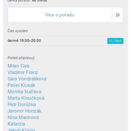
Délka pořadu:
60 minut
Více o pořadu
Čas vysílání
denně 19:00–20:00
VLTAVA
Pořad připravují
Milan Cais
Vladimír Franz
Sára Vondrášková
Pavel Klusák
Monika Načeva
Marta Kloučková
Petr Dorůžka
Jaromír Honzák
Nina Marinová
Katarzia
Jakub König