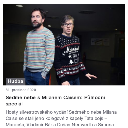
Hudba
31. prosinec 2020
Sedmé nebe s Milanem Caisem: Půlnoční
speciál
Hosty silvestrovského vydání Sedmého nebe Milana
Caise se stali jeho kolegové z kapely Tata bojs –
Mardoša, Vladimír Bár a Dušan Neuwerth a Simona