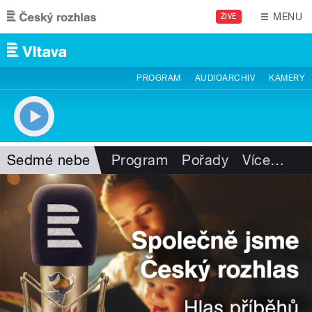
Přejít k hlavnímu obsahu
MENU
ŽIVĚ
PROGRAM
AUDIOARCHIV
KAMERY
Sedmé nebe
Program
Pořady
Více
…