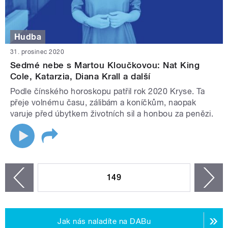
Hudba
31. prosinec 2020
Sedmé nebe s Martou Kloučkovou: Nat King
Cole, Katarzia, Diana Krall a další
Podle čínského horoskopu patřil rok 2020 Kryse. Ta
přeje volnému času, zálibám a koníčkům, naopak
varuje před úbytkem životních sil a honbou za penězi.
STRÁNKY
149
n
zí
Jak nás naladíte na DABu