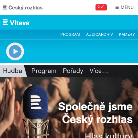
Přejít k hlavnímu obsahu
MENU
ŽIVĚ
PROGRAM
AUDIOARCHIV
KAMERY
Hudba
Program
Pořady
Více
…