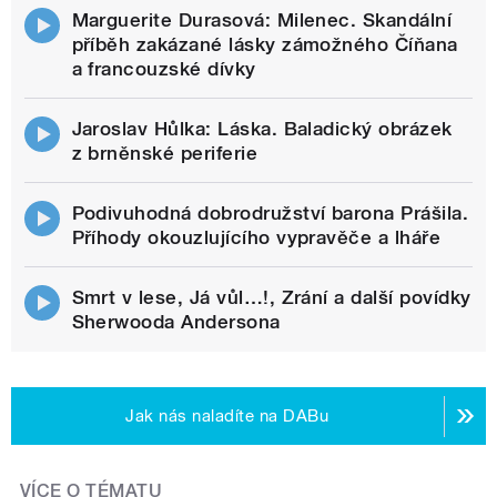
Marguerite Durasová: Milenec. Skandální
příběh zakázané lásky zámožného Číňana
a francouzské dívky
Jaroslav Hůlka: Láska. Baladický obrázek
z brněnské periferie
Podivuhodná dobrodružství barona Prášila.
Příhody okouzlujícího vypravěče a lháře
Smrt v lese, Já vůl…!, Zrání a další povídky
Sherwooda Andersona
Jak nás naladíte na DABu
VÍCE O TÉMATU