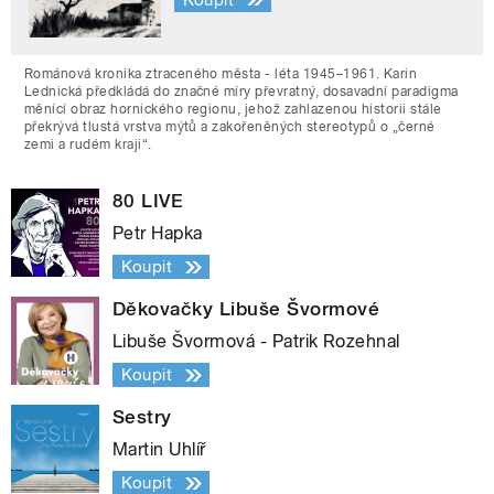
Románová kronika ztraceného města - léta 1945–1961. Karin
Lednická předkládá do značné míry převratný, dosavadní paradigma
měnící obraz hornického regionu, jehož zahlazenou historii stále
překrývá tlustá vrstva mýtů a zakořeněných stereotypů o „černé
zemi a rudém kraji“.
80 LIVE
Petr Hapka
Koupit
Děkovačky Libuše Švormové
Libuše Švormová - Patrik Rozehnal
Koupit
Sestry
Martin Uhlíř
Koupit