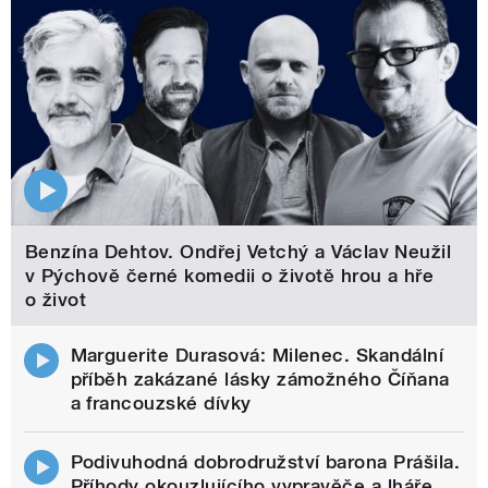
Benzína Dehtov. Ondřej Vetchý a Václav Neužil
v Pýchově černé komedii o životě hrou a hře
o život
Marguerite Durasová: Milenec. Skandální
příběh zakázané lásky zámožného Číňana
a francouzské dívky
Podivuhodná dobrodružství barona Prášila.
Příhody okouzlujícího vypravěče a lháře