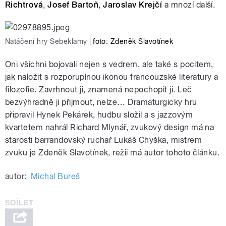
Richtrová
,
Josef Bartoň
,
Jaroslav Krejčí
a mnozí další.
Natáčení hry Sebeklamy
|
foto: Zdeněk Slavotínek
Oni všichni bojovali nejen s vedrem, ale také s pocitem,
jak naložit s rozporuplnou ikonou francouzské literatury a
filozofie. Zavrhnout ji, znamená nepochopit ji. Leč
bezvýhradně ji přijmout, nelze… Dramaturgicky hru
připravil Hynek Pekárek, hudbu složil a s jazzovým
kvartetem nahrál Richard Mlynář, zvukový design má na
starosti barrandovský ruchař Lukáš Chyška, mistrem
zvuku je Zdeněk Slavotínek, režii má autor tohoto článku.
autor:
Michal Bureš