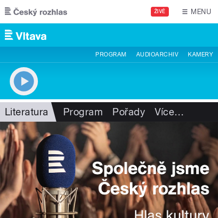
Přejít k hlavnímu obsahu
MENU
ŽIVĚ
PROGRAM
AUDIOARCHIV
KAMERY
Literatura
Program
Pořady
Více
…