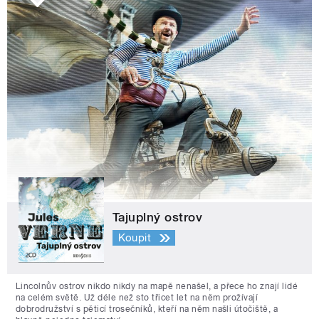
Tajuplný ostrov
Koupit
Lincolnův ostrov nikdo nikdy na mapě nenašel, a přece ho znají lidé
na celém světě. Už déle než sto třicet let na něm prožívají
dobrodružství s pěticí trosečníků, kteří na něm našli útočiště, a