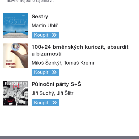
hlavně nejedno tajemství.
Sestry
Martin Uhlíř
Koupit
100+24 brněnských kuriozit, absurdit
a bizarností
Miloš Šenkýř, Tomáš Kremr
Koupit
Půlnoční párty S+Š
Jiří Suchý, Jiří Šlitr
Koupit