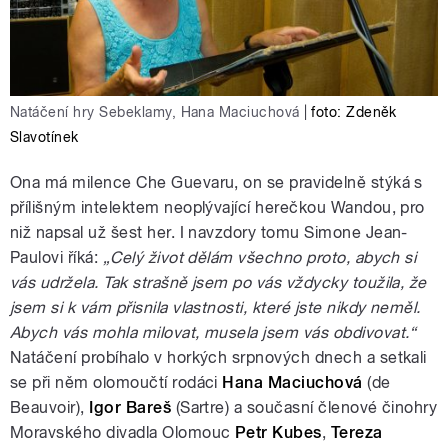
Natáčení hry Sebeklamy, Hana Maciuchová
|
foto: Zdeněk
Slavotínek
Ona má milence Che Guevaru, on se pravidelně stýká s
přílišným intelektem neoplývající herečkou Wandou, pro
niž napsal už šest her. I navzdory tomu Simone Jean-
Paulovi říká:
„Celý život dělám všechno proto, abych si
vás udržela. Tak strašně jsem po vás vždycky toužila, že
jsem si k vám přisnila vlastnosti, které jste nikdy neměl.
Abych vás mohla milovat, musela jsem vás obdivovat.“
Natáčení probíhalo v horkých srpnových dnech a setkali
se při něm olomoučtí rodáci
Hana Maciuchová
(de
Beauvoir),
Igor Bareš
(Sartre) a současní členové činohry
Moravského divadla Olomouc
Petr Kubes
,
Tereza