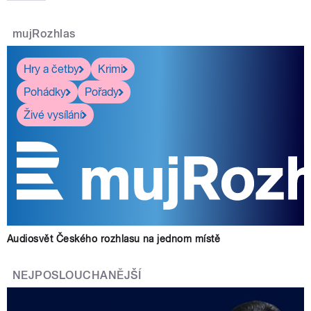
mujRozhlas
Hry a četby
Krimi
Pohádky
Pořady
Živé vysílání
Audiosvět Českého rozhlasu na jednom místě
NEJPOSLOUCHANĚJŠÍ