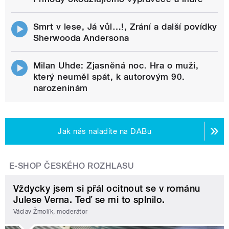
Smrt v lese, Já vůl…!, Zrání a další povídky
Sherwooda Andersona
Milan Uhde: Zjasněná noc. Hra o muži,
který neuměl spát, k autorovým 90.
narozeninám
Jak nás naladíte na DABu
E-SHOP ČESKÉHO ROZHLASU
Vždycky jsem si přál ocitnout se v románu
Julese Verna. Teď se mi to splnilo.
Václav Žmolík, moderátor