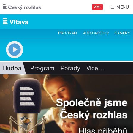
Přejít k hlavnímu obsahu
MENU
ŽIVĚ
PROGRAM
AUDIOARCHIV
KAMERY
Hudba
Program
Pořady
Více
…