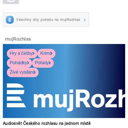
Všechny díly pořadu na mujRozhlas
mujRozhlas
Hry a četby
Krimi
Pohádky
Pořady
Živé vysílání
Audiosvět Českého rozhlasu na jednom místě