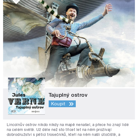
Tajuplný ostrov
Koupit
Lincolnův ostrov nikdo nikdy na mapě nenašel, a přece ho znají lidé
na celém světě. Už déle než sto třicet let na něm prožívají
dobrodružství s pěticí trosečníků, kteří na něm našli útočiště, a