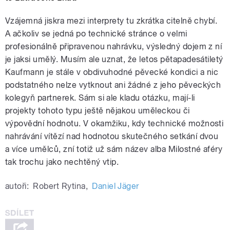
Vzájemná jiskra mezi interprety tu zkrátka citelně chybí.
A ačkoliv se jedná po technické stránce o velmi
profesionálně připravenou nahrávku, výsledný dojem z ní
je jaksi umělý. Musím ale uznat, že letos pětapadesátiletý
Kaufmann je stále v obdivuhodné pěvecké kondici a nic
podstatného nelze vytknout ani žádné z jeho pěveckých
kolegyň partnerek. Sám si ale kladu otázku, mají-li
projekty tohoto typu ještě nějakou uměleckou či
výpovědní hodnotu. V okamžiku, kdy technické možnosti
nahrávání vítězí nad hodnotou skutečného setkání dvou
a více umělců, zní totiž už sám název alba Milostné aféry
tak trochu jako nechtěný vtip.
autoři:
Robert Rytina
,
Daniel Jäger