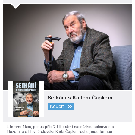
Setkání s Karlem Čapkem
Koupit
Literární fikce, pokus přiblížit literární nadsázkou spisovatele,
filozofa, ale hlavně člověka Karla Čapka trochu jinou formou.