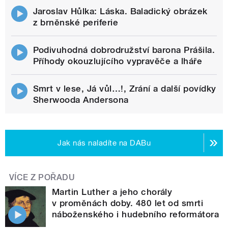
Jaroslav Hůlka: Láska. Baladický obrázek
z brněnské periferie
Podivuhodná dobrodružství barona Prášila.
Příhody okouzlujícího vypravěče a lháře
Smrt v lese, Já vůl…!, Zrání a další povídky
Sherwooda Andersona
Jak nás naladíte na DABu
VÍCE Z POŘADU
Martin Luther a jeho chorály
v proměnách doby. 480 let od smrti
náboženského i hudebního reformátora