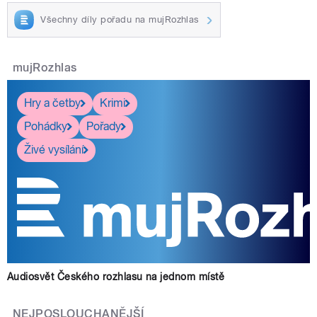
Všechny díly pořadu na mujRozhlas
mujRozhlas
Hry a četby
Krimi
Pohádky
Pořady
Živé vysílání
Audiosvět Českého rozhlasu na jednom místě
NEJPOSLOUCHANĚJŠÍ