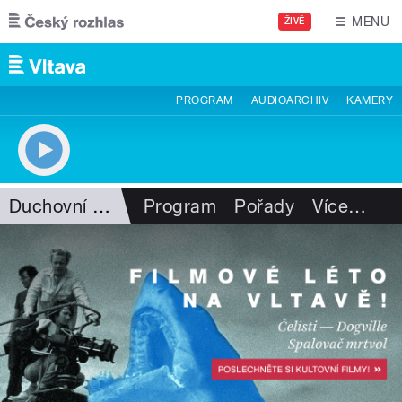
Přejít k hlavnímu obsahu
MENU
ŽIVĚ
PROGRAM
AUDIOARCHIV
KAMERY
Duchovní hudba
Program
Pořady
Více
…