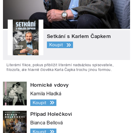
Setkání s Karlem Čapkem
Koupit
Literární fikce, pokus přiblížit literární nadsázkou spisovatele,
filozofa, ale hlavně člověka Karla Čapka trochu jinou formou.
Hornické vdovy
Kamila Hladká
Koupit
Případ Holečkovi
Bianca Bellová
Koupit