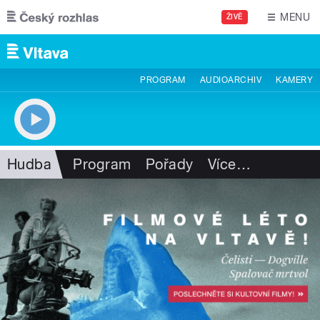
Přejít k hlavnímu obsahu
MENU
ŽIVĚ
PROGRAM
AUDIOARCHIV
KAMERY
Hudba
Program
Pořady
Více
…