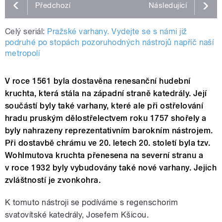
Předchozí
Následující
Celý seriál:
Pražské varhany. Vydejte se s námi již
podruhé po stopách pozoruhodných nástrojů napříč naší
metropolí
V roce 1561 byla dostavěna renesanční hudební
kruchta, která stála na západní straně katedrály. Její
součástí byly také varhany, které ale při ostřelování
hradu pruským dělostřelectvem roku 1757 shořely a
byly nahrazeny reprezentativním barokním nástrojem.
Při dostavbě chrámu ve 20. letech 20. století byla tzv.
Wohlmutova kruchta přenesena na severní stranu a
v roce 1932 byly vybudovány také nové varhany. Jejich
zvláštností je zvonkohra.
K tomuto nástroji se podíváme s regenschorim
svatovítské katedrály, Josefem Kšicou.