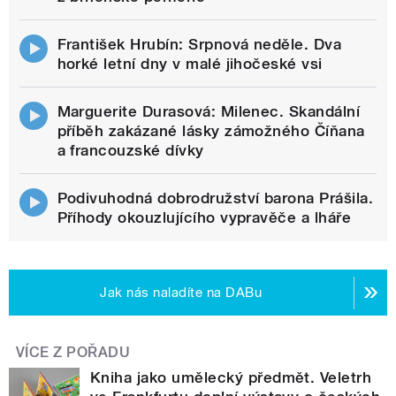
František Hrubín: Srpnová neděle. Dva
horké letní dny v malé jihočeské vsi
Marguerite Durasová: Milenec. Skandální
příběh zakázané lásky zámožného Číňana
a francouzské dívky
Podivuhodná dobrodružství barona Prášila.
Příhody okouzlujícího vypravěče a lháře
Jak nás naladíte na DABu
VÍCE Z POŘADU
Kniha jako umělecký předmět. Veletrh