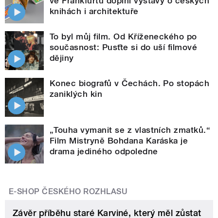
ve Frankfurtu doplní výstavy o českých
knihách i architektuře
To byl můj film. Od Kříženeckého po
současnost: Pusťte si do uší filmové
dějiny
Konec biografů v Čechách. Po stopách
zaniklých kin
„Touha vymanit se z vlastních zmatků.“
Film Mistryně Bohdana Karáska je
drama jediného odpoledne
E-SHOP ČESKÉHO ROZHLASU
Závěr příběhu staré Karviné, který měl zůstat