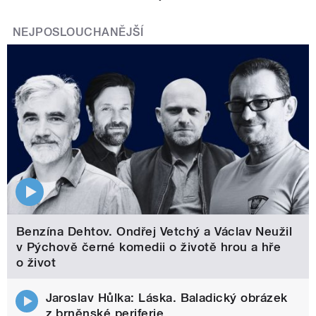
NEJPOSLOUCHANĚJŠÍ
Benzína Dehtov. Ondřej Vetchý a Václav Neužil
v Pýchově černé komedii o životě hrou a hře
o život
Jaroslav Hůlka: Láska. Baladický obrázek
z brněnské periferie