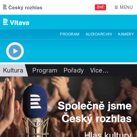
Přejít k hlavnímu obsahu
MENU
ŽIVĚ
PROGRAM
AUDIOARCHIV
KAMERY
Kultura
Program
Pořady
Více
…