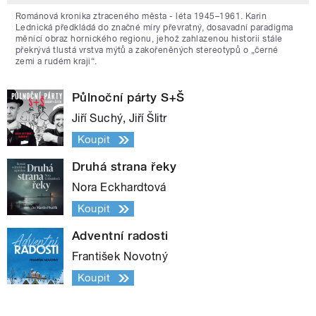
Románová kronika ztraceného města - léta 1945–1961. Karin
Lednická předkládá do značné míry převratný, dosavadní paradigma
měnící obraz hornického regionu, jehož zahlazenou historii stále
překrývá tlustá vrstva mýtů a zakořeněných stereotypů o „černé
zemi a rudém kraji“.
Půlnoční párty S+Š
Jiří Suchý, Jiří Šlitr
Koupit
Druhá strana řeky
Nora Eckhardtová
Koupit
Adventní radosti
František Novotný
Koupit