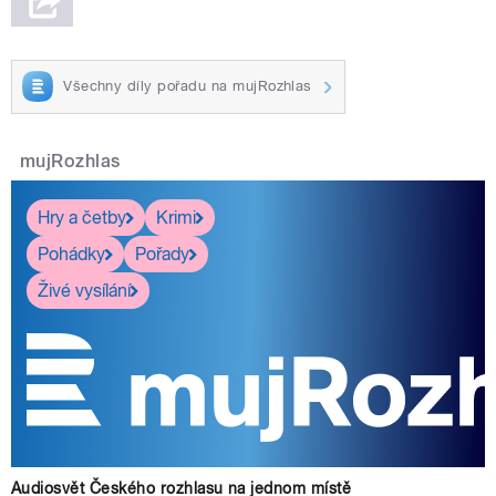
Všechny díly pořadu na mujRozhlas
mujRozhlas
Hry a četby
Krimi
Pohádky
Pořady
Živé vysílání
Audiosvět Českého rozhlasu na jednom místě