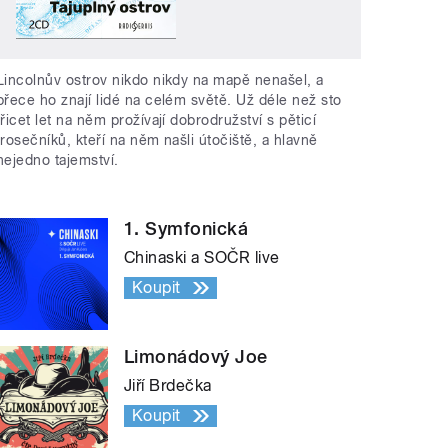
Lincolnův ostrov nikdo nikdy na mapě nenašel, a
přece ho znají lidé na celém světě. Už déle než sto
třicet let na něm prožívají dobrodružství s pěticí
trosečníků, kteří na něm našli útočiště, a hlavně
nejedno tajemství.
1. Symfonická
Chinaski a SOČR live
Koupit
Limonádový Joe
Jiří Brdečka
Koupit