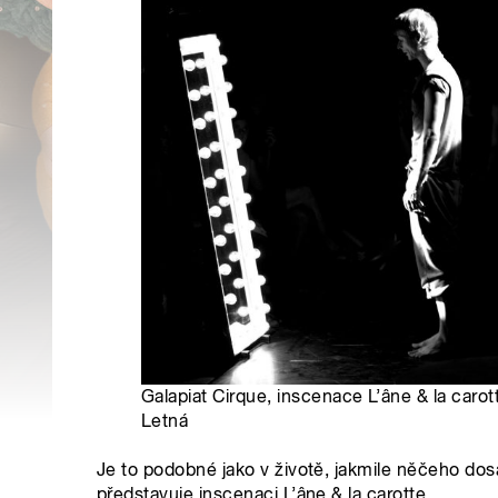
Galapiat Cirque, inscenace L’âne & la caro
Letná
Je to podobné jako v životě, jakmile něčeho do
představuje inscenaci L’âne & la carotte