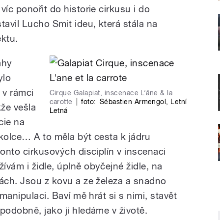
víc ponořit do historie cirkusu i do
tavil Lucho Smit ideu, která stála na
ektu.
ahy
ylo
 v rámci
Cirque Galapiat, inscenace L’âne & la
carotte
|
foto:
Sébastien Armengol
,
Letní
kže vešla
Letná
cie na
okolce… A to měla být cesta k jádru
konto cirkusových disciplín v inscenaci
vám i židle, úplně obyčejné židle, na
lách. Jsou z kovu a ze železa a snadno
 manipulaci. Baví mě hrát si s nimi, stavět
podobně, jako ji hledáme v životě.