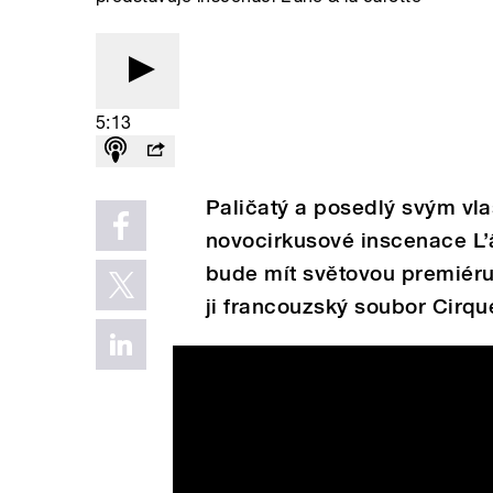
5:13
Paličatý a posedlý svým vla
novocirkusové inscenace L’â
bude mít světovou premiéru 
ji francouzský soubor Cirqu
L'Âne et la Carotte / Piste