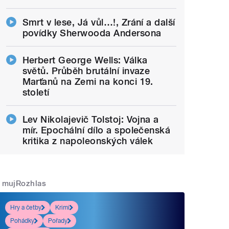
Smrt v lese, Já vůl…!, Zrání a další
povídky Sherwooda Andersona
Herbert George Wells: Válka
světů. Průběh brutální invaze
Marťanů na Zemi na konci 19.
století
Lev Nikolajevič Tolstoj: Vojna a
mír. Epochální dílo a společenská
kritika z napoleonských válek
mujRozhlas
Hry a četby
Krimi
Pohádky
Pořady