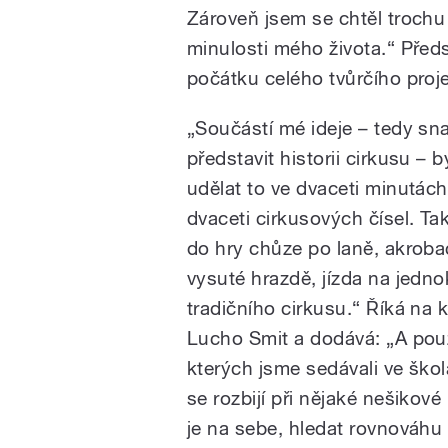
Zároveň jsem se chtěl trochu 
minulosti mého života.“ Předs
počátku celého tvůrčího proj
„Součástí mé ideje – tedy sn
představit historii cirkusu – b
udělat to ve dvaceti minutách
dvaceti cirkusových čísel. Ta
do hry chůze po laně, akroba
vysuté hrazdě, jízda na jedn
tradičního cirkusu.“ Říká na 
Lucho Smit a dodává: „A použí
kterých jsme sedávali ve ško
se rozbijí při nějaké nešikové
je na sebe, hledat rovnováhu 