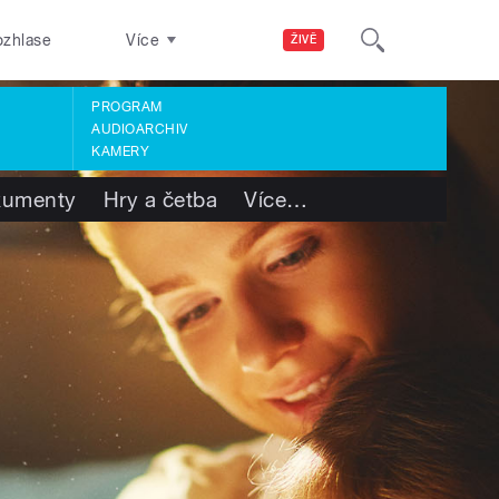
ozhlase
Více
ŽIVĚ
PROGRAM
AUDIOARCHIV
KAMERY
kumenty
Hry a četba
Více
…