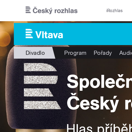
Přejít k hlavnímu obsahu
iRozhlas
Divadlo
Program
Pořady
Audi