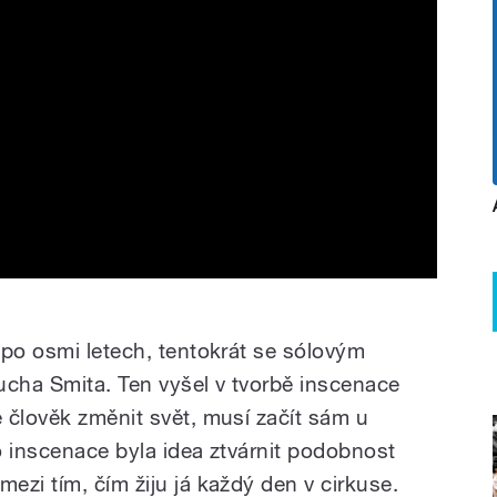
 po osmi letech, tentokrát se sólovým
Lucha Smita. Ten vyšel v tvorbě inscenace
 člověk změnit svět, musí začít sám u
o inscenace byla idea ztvárnit podobnost
zi tím, čím žiju já každý den v cirkuse.