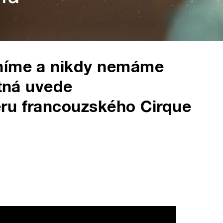
oníme a nikdy nemáme
etná uvede
ru francouzského Cirque