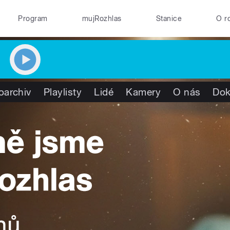
Program
mujRozhlas
Stanice
O r
oarchiv
Playlisty
Lidé
Kamery
O nás
Do