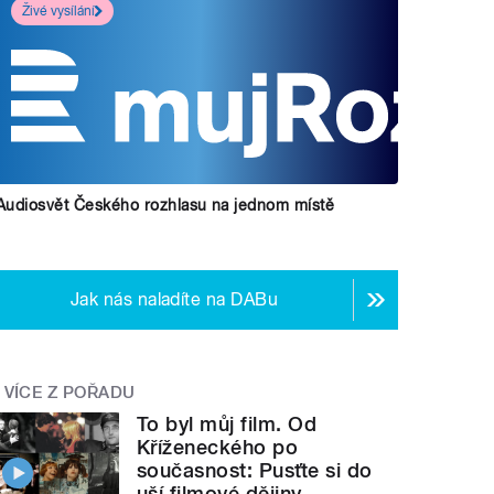
Živé vysílání
Audiosvět Českého rozhlasu na jednom místě
Jak nás naladíte na DABu
VÍCE Z POŘADU
To byl můj film. Od
Kříženeckého po
současnost: Pusťte si do
uší filmové dějiny