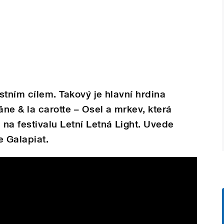
stním cílem. Takový je hlavní hrdina
ne & la carotte – Osel a mrkev, která
na festivalu Letní Letná Light. Uvede
e Galapiat.
urs d'Étoiles 2020