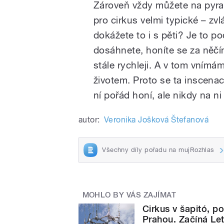
Zároveň vždy můžete na pyrami
pro cirkus velmi typické – zv
dokážete to i s pěti? Je to p
dosáhnete, honíte se za něčí
stále rychleji. A v tom vním
životem. Proto se ta inscena
ní pořád honí, ale nikdy na n
autor:
Veronika Jošková Štefanová
Všechny díly pořadu na mujRozhlas
MOHLO BY VÁS ZAJÍMAT
Cirkus v šapitó, 
Prahou. Začíná Let