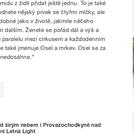
du z židlí přidat ještě jednu. To je také
ládnete nějaký prvek se čtyřmi míčky, ale
odobné jako v životě, jakmile něčeho
m dalším. Ženete se pořád dál a výš a
ám paralelu mezi cirkusem a každodenním
ce také jmenuje Osel a mrkev. Osel se za
i nedosáhne.“
pod širým nebem i Provazochodkyně nad
ní Letná Light