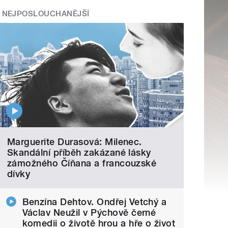
NEJPOSLOUCHANĚJŠÍ
Marguerite Durasová: Milenec.
Skandální příběh zakázané lásky
zámožného Číňana a francouzské
dívky
Benzína Dehtov. Ondřej Vetchý a
Václav Neužil v Pýchově černé
komedii o životě hrou a hře o život