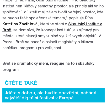
Praze, Brně, Plzni, Olomouci a Kolíně. "Pro Skautský
institut není klíčový samotný prostor, ale princip aktivního
spolčování lidí, kteří mají zájem tvořit veřejný prostor, kde
se budou řešit společenská témata," popisuje Říha.
Kateřina Zavřelová
, která se stará o
Skautský institut v
Brně
, se domnívá, že koncept institutů je zajímavý pro
města, která hledají smysluplné využití svých objektů. V
Praze i Brně se podařilo oslovit magistráty s lákavou
nabídkou programu pro veřejnost.
Svět se dramaticky mění, reaguje na to i skautský
program
Jděte s dobou, ale buďte obezřetní, nabádá
největší digitální festival v Evropě