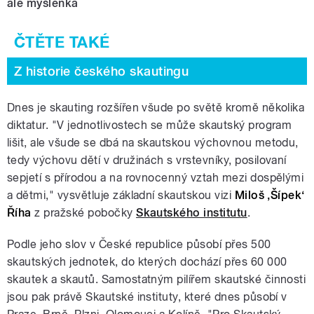
ale myšlenka
Z historie českého skautingu
Dnes je skauting rozšířen všude po světě kromě několika
diktatur. "V jednotlivostech se může skautský program
lišit, ale všude se dbá na skautskou výchovnou metodu,
tedy výchovu dětí v družinách s vrstevníky, posilovaní
sepjetí s přírodou a na rovnocenný vztah mezi dospělými
a dětmi," vysvětluje základní skautskou vizi
Miloš ‚Šípek‘
Říha
z pražské pobočky
Skautského institutu
.
Podle jeho slov v České republice působí přes 500
skautských jednotek, do kterých dochází přes 60 000
skautek a skautů. Samostatným pilířem skautské činnosti
jsou pak právě Skautské instituty, které dnes působí v