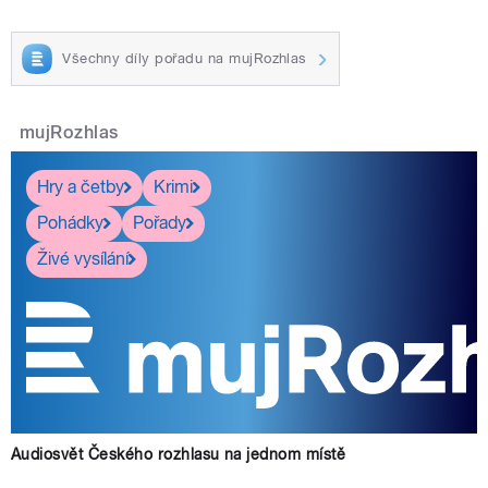
Všechny díly pořadu na mujRozhlas
pause
mujRozhlas
Hry a četby
Krimi
Pohádky
Pořady
Živé vysílání
Audiosvět Českého rozhlasu na jednom místě