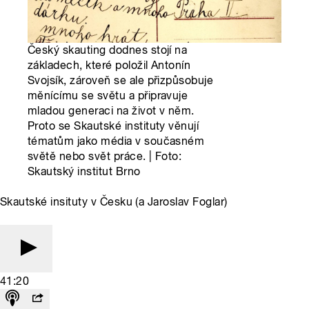
Český skauting dodnes stojí na
základech, které položil Antonín
Svojsík, zároveň se ale přizpůsobuje
měnícímu se světu a připravuje
mladou generaci na život v něm.
Proto se Skautské instituty věnují
tématům jako média v současném
světě nebo svět práce. | Foto:
Skautský institut Brno
Skautské insituty v Česku (a Jaroslav Foglar)
41:20