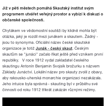
Již v pěti městech pomáhá Skautský institut svým
programem utvářet veřejný prostor a vybízí k diskuzi o
občanské společnosti.
Chytákem ve vědomostní soutěži by klidně mohla být
otázka, jaký je rozdíl mezi junákem a skautem. Žádný -
jsou to synonyma. Oficiální název české skautské
organizace je totiž
Junák - český skaut
. Českým
skautům se "junáci" začalo říkat ještě před vznikem první
republiky. V roce 1912 vydal zakladatel českého
skautingu Antonín Benjamin Svojsík brožurku s názvem
Základy Junáctví. Lokální název pro skauty zvolil z obavy,
aby rakousko-uherská monarchie organizaci nezakázala.
Jeho intuice byla správná - skauting byl v průběhu své
činnosti od roku 1912 třikrát zakázán různými režimy.
Skauti bez lilie - celý film