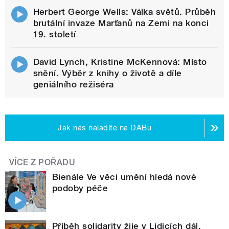
Herbert George Wells: Válka světů. Průběh
brutální invaze Marťanů na Zemi na konci
19. století
David Lynch, Kristine McKennová: Místo
snění. Výběr z knihy o životě a díle
geniálního režiséra
Jak nás naladíte na DABu
VÍCE Z POŘADU
Bienále Ve věci umění hledá nové
podoby péče
Příběh solidarity žije v Lidicích dál,