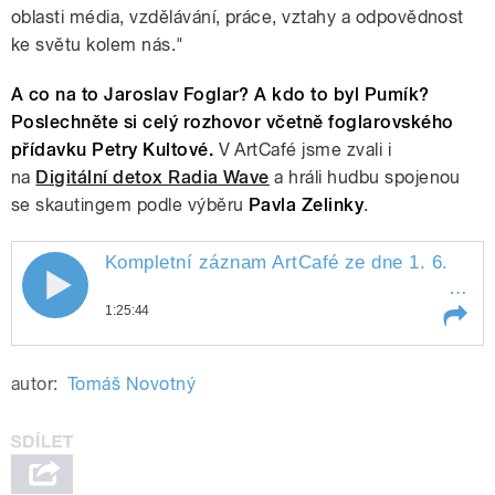
oblasti média, vzdělávání, práce, vztahy a odpovědnost
ke světu kolem nás."
A co na to Jaroslav Foglar? A kdo to byl Pumík?
Poslechněte si celý rozhovor včetně foglarovského
přídavku Petry Kultové.
V ArtCafé jsme zvali i
na
Digitální detox Radia Wave
a hráli hudbu spojenou
se skautingem podle výběru
Pavla Zelinky
.
Kompletní záznam ArtCafé ze dne 1. 6.
2018
Kompletní záznam ArtCafé ze dne 1. 6.
1:25:44
2018
Play /
2018
Kompletní záznam ArtCafé ze dne 1.
autor:
Tomáš Novotný
6.