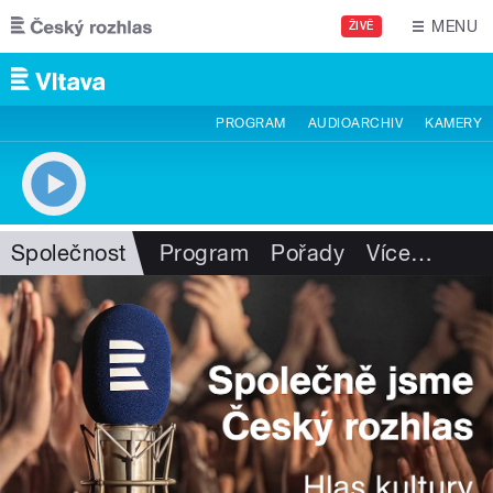
Přejít k hlavnímu obsahu
MENU
ŽIVĚ
PROGRAM
AUDIOARCHIV
KAMERY
Společnost
Program
Pořady
Více
…