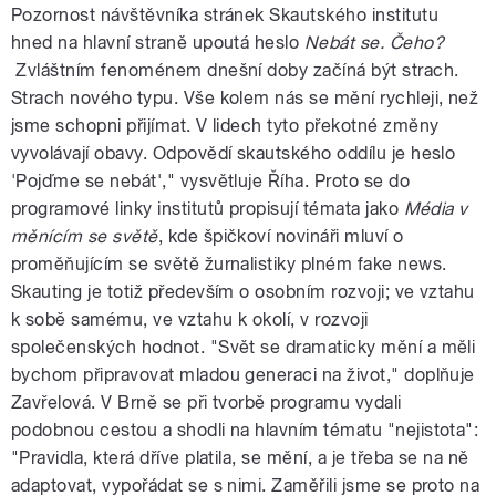
Pozornost návštěvníka stránek Skautského institutu
hned na hlavní straně upoutá heslo
Nebát se. Čeho?
Zvláštním fenoménem dnešní doby začíná být strach.
Strach nového typu. Vše kolem nás se mění rychleji, než
jsme schopni přijímat. V lidech tyto překotné změny
vyvolávají obavy. Odpovědí skautského oddílu je heslo
'Pojďme se nebát'," vysvětluje Říha. Proto se do
programové linky institutů propisují témata jako
Média v
měnícím se světě
, kde špičkoví novináři mluví o
proměňujícím se světě žurnalistiky plném fake news.
Skauting je totiž především o osobním rozvoji; ve vztahu
k sobě samému, ve vztahu k okolí, v rozvoji
společenských hodnot. "Svět se dramaticky mění a měli
bychom připravovat mladou generaci na život," doplňuje
Zavřelová. V Brně se při tvorbě programu vydali
podobnou cestou a shodli na hlavním tématu "nejistota":
"Pravidla, která dříve platila, se mění, a je třeba se na ně
adaptovat, vypořádat se s nimi. Zaměřili jsme se proto na