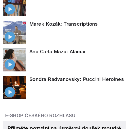
Marek Kozák: Transcriptions
Ana Carla Maza: Alamar
Sondra Radvanovsky: Puccini Heroines
E-SHOP ČESKÉHO ROZHLASU
Přijměte pozvání na úsměvný doušek moudré