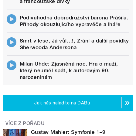
a francouzské dívky
Podivuhodná dobrodružství barona Prášila.
Příhody okouzlujícího vypravěče a lháře
Smrt v lese, Já vůl…!, Zrání a další povídky
Sherwooda Andersona
Milan Uhde: Zjasněná noc. Hra o muži,
který neuměl spát, k autorovým 90.
narozeninám
Jak nás naladíte na DABu
VÍCE Z POŘADU
Gustav Mahler: Symfonie 1–9