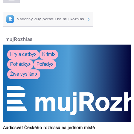
Všechny díly pořadu na mujRozhlas
mujRozhlas
Hry a četby
Krimi
Pohádky
Pořady
Živé vysílání
Audiosvět Českého rozhlasu na jednom místě