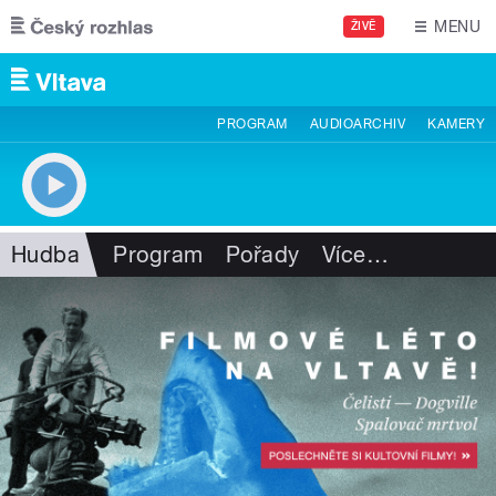
Přejít k hlavnímu obsahu
MENU
ŽIVĚ
PROGRAM
AUDIOARCHIV
KAMERY
Hudba
Program
Pořady
Více
…