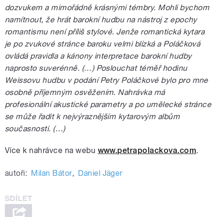
dozvukem a mimořádně krásnými témbry. Mohli bychom
namítnout, že hrát barokní hudbu na nástroj z epochy
romantismu není příliš stylové. Jenže romantická kytara
je po zvukové stránce baroku velmi blízká a Poláčková
ovládá pravidla a kánony interpretace barokní hudby
naprosto suverénně. (…) Poslouchat téměř hodinu
Weissovu hudbu v podání Petry Poláčkové bylo pro mne
osobně příjemným osvěžením. Nahrávka má
profesionální akustické parametry a po umělecké stránce
se může řadit k nejvýraznějším kytarovým albům
současnosti. (…)
Více k nahrávce na webu
www.petrapolackova.com
.
autoři:
Milan Bátor
,
Daniel Jäger