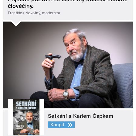
člověčiny.
František Novotný, moderátor
Setkání s Karlem Čapkem
Koupit