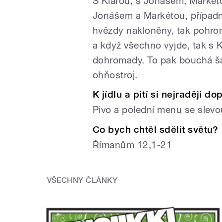
S Klárou, s Jonášem, Markét
Jonášem a Markétou, případn
hvězdy nakloněny, tak pohro
a když všechno vyjde, tak s 
dohromady. To pak bouchá ša
ohňostroj.
K jídlu a pití si nejraději 
Pivo a polední menu se slev
Co bych chtěl sdělit světu?
Římanům 12,1-21
VŠECHNY ČLÁNKY