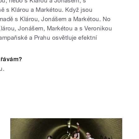
ou, nebo s Klárou a Jonášem, s
ě s Klárou a Markétou. Když jsou
madě s Klárou, Jonášem a Markétou. No
Klárou, Jonášem, Markétou a s Veronikou
mpaňské a Prahu osvětluje efektní
dopřávám?
ou.