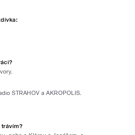
zdívka:
ráci?
vory.
 Radio STRAHOV a AKROPOLIS.
o trávím?