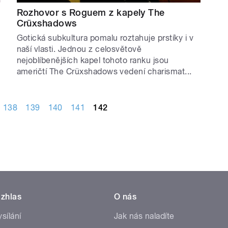
Rozhovor s Roguem z kapely The
Crüxshadows
Gotická subkultura pomalu roztahuje prstíky i v
naší vlasti. Jednou z celosvětově
nejoblíbenějších kapel tohoto ranku jsou
američtí The Crüxshadows vedení charismat...
138
139
140
141
142
zhlas
O nás
ysílání
Jak nás naladíte