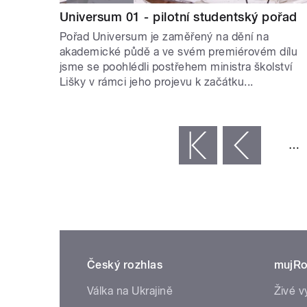
Universum 01 - pilotní studentský pořad
Pořad Universum je zaměřený na dění na
akademické půdě a ve svém premiérovém dílu
jsme se poohlédli postřehem ministra školství
Lišky v rámci jeho projevu k začátku...
STRÁNKY
…
« první
‹ předchozí
Český rozhlas
mujRo
Válka na Ukrajině
Živé v