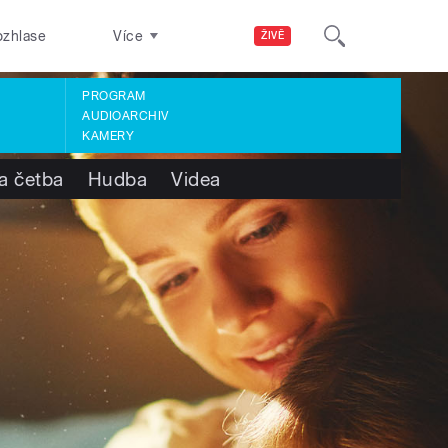
ozhlase
Více
ŽIVĚ
PROGRAM
AUDIOARCHIV
KAMERY
a četba
Hudba
Videa