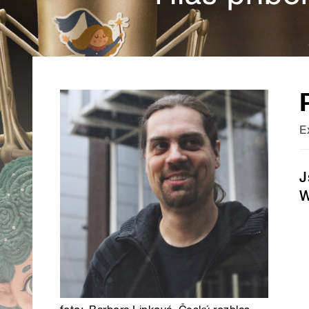
E
J
W