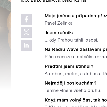
foto:
Barbora Linková
,
Český rozhlas
Moje jméno a případná pře
Pavel Zelinka
Jsem ročník:
...kdy Prahou táhli lososi.
Na Radiu Wave zastávám p
Píšu recenze a natáčím rozho
Předtím jsem stihnul?
Autobus, metro, autobus a
Nejraději poslouchám?
Temné vlnění všeho druhu.
Když mám volný čas, tak h