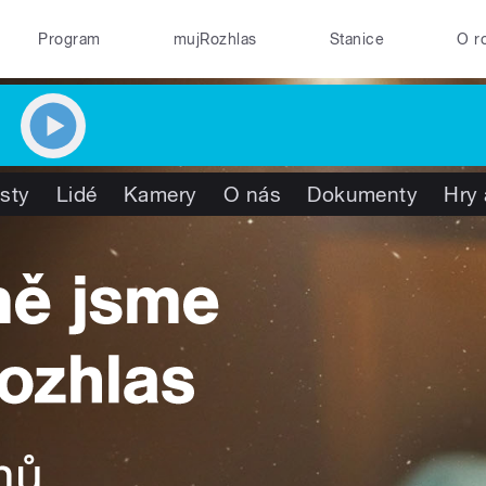
Program
mujRozhlas
Stanice
O r
isty
Lidé
Kamery
O nás
Dokumenty
Hry 