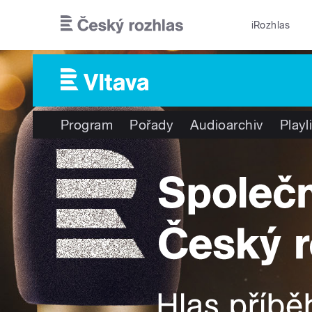
Přejít k hlavnímu obsahu
iRozhlas
Program
Pořady
Audioarchiv
Playl