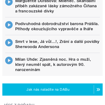
Marguerite Durasová: Milenec. Skandální
příběh zakázané lásky zámožného Číňana
a francouzské dívky
Podivuhodná dobrodružství barona Prášila.
Příhody okouzlujícího vypravěče a lháře
Smrt v lese, Já vůl…!, Zrání a další povídky
Sherwooda Andersona
Milan Uhde: Zjasněná noc. Hra o muži,
který neuměl spát, k autorovým 90.
narozeninám
Jak nás naladíte na DABu