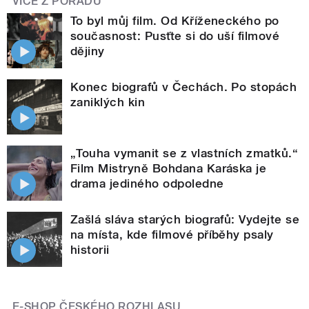
VÍCE Z POŘADU
To byl můj film. Od Kříženeckého po
současnost: Pusťte si do uší filmové
dějiny
Konec biografů v Čechách. Po stopách
zaniklých kin
„Touha vymanit se z vlastních zmatků.“
Film Mistryně Bohdana Karáska je
drama jediného odpoledne
Zašlá sláva starých biografů: Vydejte se
na místa, kde filmové příběhy psaly
historii
E-SHOP ČESKÉHO ROZHLASU