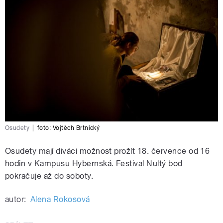
Osudety
|
foto:
Vojtěch Brtnický
Osudety mají diváci možnost prožít 18. července od 16
hodin v Kampusu Hybernská. Festival Nultý bod
pokračuje až do soboty.
autor:
Alena Rokosová