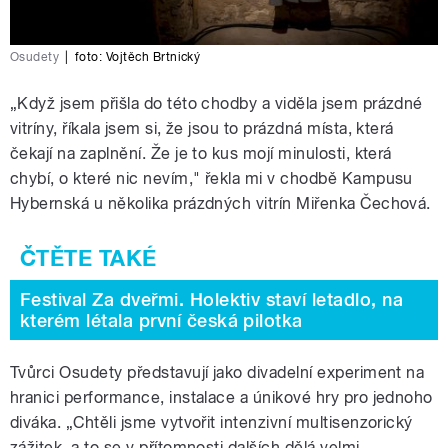
Osudety
|
foto:
Vojtěch Brtnický
„Když jsem přišla do této chodby a viděla jsem prázdné
vitríny, říkala jsem si, že jsou to prázdná místa, která
čekají na zaplnění. Že je to kus mojí minulosti, která
chybí, o které nic nevím," řekla mi v chodbě Kampusu
Hybernská u několika prázdných vitrín Miřenka Čechová.
Festival Za dveřmi. Holektiv staví letadlo, na
kterém létala první česká pilotka
Tvůrci Osudety představují jako divadelní experiment na
hranici performance, instalace a únikové hry pro jednoho
diváka. „Chtěli jsme vytvořit intenzivní multisenzorický
zážitek, a to se v přítomnosti dalších dělá velmi