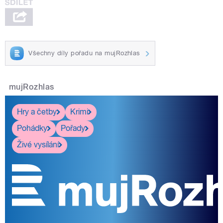
Všechny díly pořadu na mujRozhlas
mujRozhlas
Hry a četby
Krimi
Pohádky
Pořady
Živé vysílání