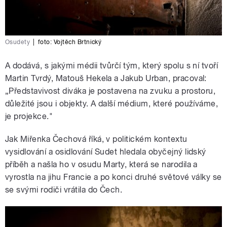
Osudety
|
foto:
Vojtěch Brtnický
A dodává, s jakými médii tvůrčí tým, který spolu s ní tvoří
Martin Tvrdý, Matouš Hekela a Jakub Urban, pracoval:
„Představivost diváka je postavena na zvuku a prostoru,
důležité jsou i objekty. A další médium, které používáme,
je projekce."
Jak Miřenka Čechová říká, v politickém kontextu
vysidlování a osidlování Sudet hledala obyčejný lidský
příběh a našla ho v osudu Marty, která se narodila a
vyrostla na jihu Francie a po konci druhé světové války se
se svými rodiči vrátila do Čech.