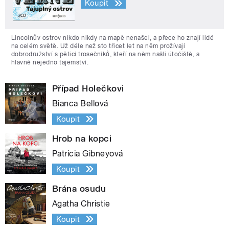
Koupit
Lincolnův ostrov nikdo nikdy na mapě nenašel, a přece ho znají lidé
na celém světě. Už déle než sto třicet let na něm prožívají
dobrodružství s pěticí trosečníků, kteří na něm našli útočiště, a
hlavně nejedno tajemství.
Případ Holečkovi
Bianca Bellová
Koupit
Hrob na kopci
Patricia Gibneyová
Koupit
Brána osudu
Agatha Christie
Koupit