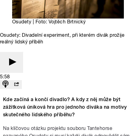
Osudety | Foto: Vojtěch Brtnický
Osudety: Divadelní experiment, při kterém divák prožije
reálný lidský příběh
5:58
Kde začíná a končí divadlo? A kdy z něj může být
zážitková úniková hra pro jednoho diváka na motivy
skutečného lidského příběhu?
Na klíčovou otázku projektu souboru Tantehorse
nazvaného Osudety si musí každý divák odpovědět sám.