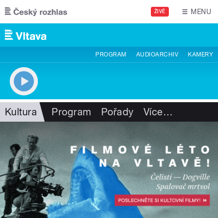
Přejít k hlavnímu obsahu
MENU
ŽIVĚ
PROGRAM
AUDIOARCHIV
KAMERY
Kultura
Program
Pořady
Více
…