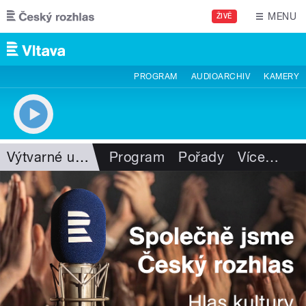
Přejít k hlavnímu obsahu
MENU
ŽIVĚ
PROGRAM
AUDIOARCHIV
KAMERY
Výtvarné umění
Program
Pořady
Více
…