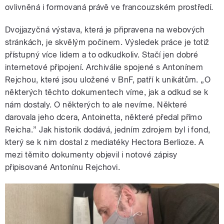
ovlivněná i formovaná právě ve francouzském prostředí.
Dvojjazyčná výstava, která je připravena na webových
stránkách, je skvělým počinem. Výsledek práce je totiž
přístupný více lidem a to odkudkoliv. Stačí jen dobré
internetové připojení. Archiválie spojené s Antonínem
Rejchou, které jsou uložené v BnF, patří k unikátům. „O
některých těchto dokumentech víme, jak a odkud se k
nám dostaly. O některých to ale nevíme. Některé
darovala jeho dcera, Antoinetta, některé předal přímo
Reicha.” Jak historik dodává, jedním zdrojem byl i fond,
který se k nim dostal z mediatéky Hectora Berlioze. A
mezi těmito dokumenty objevil i notové zápisy
připisované Antonínu Rejchovi.