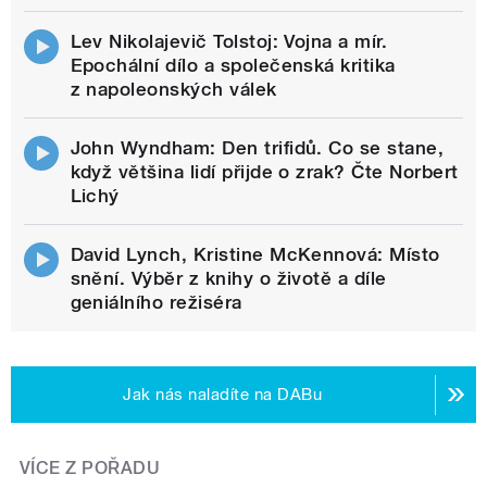
Lev Nikolajevič Tolstoj: Vojna a mír.
Epochální dílo a společenská kritika
z napoleonských válek
John Wyndham: Den trifidů. Co se stane,
když většina lidí přijde o zrak? Čte Norbert
Lichý
David Lynch, Kristine McKennová: Místo
snění. Výběr z knihy o životě a díle
geniálního režiséra
Jak nás naladíte na DABu
VÍCE Z POŘADU