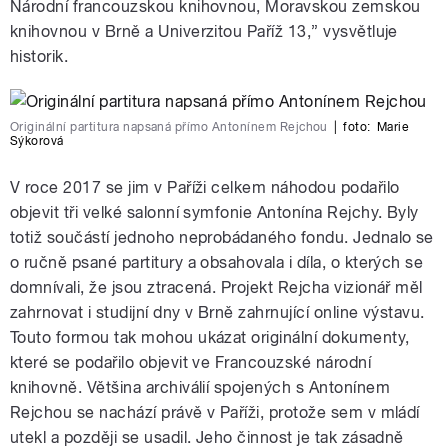
Národní francouzskou knihovnou, Moravskou zemskou
knihovnou v Brně a Univerzitou Paříž 13,” vysvětluje
historik.
Originální partitura napsaná přímo Antonínem Rejchou
|
foto:
Marie
Sýkorová
V roce 2017 se jim v Paříži celkem náhodou podařilo
objevit tři velké salonní symfonie Antonína Rejchy. Byly
totiž součástí jednoho neprobádaného fondu. Jednalo se
o ručně psané partitury a obsahovala i díla, o kterých se
domnívali, že jsou ztracená. Projekt Rejcha vizionář měl
zahrnovat i studijní dny v Brně zahrnující online výstavu.
Touto formou tak mohou ukázat originální dokumenty,
které se podařilo objevit ve Francouzské národní
knihovně. Většina archiválií spojených s Antonínem
Rejchou se nachází právě v Paříži, protože sem v mládí
utekl a později se usadil. Jeho činnost je tak zásadně