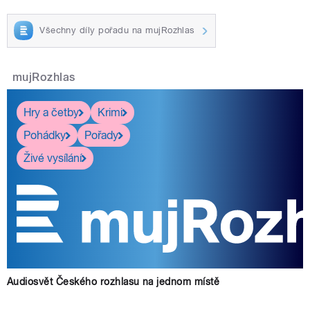
Všechny díly pořadu na mujRozhlas
mujRozhlas
Hry a četby
Krimi
Pohádky
Pořady
Živé vysílání
Audiosvět Českého rozhlasu na jednom místě