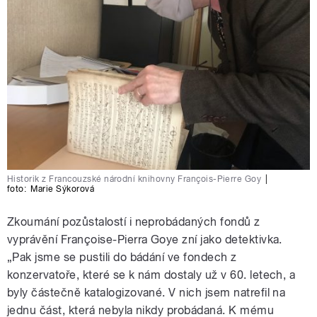
Historik z Francouzské národní knihovny François-Pierre Goy
|
foto:
Marie Sýkorová
Zkoumání pozůstalostí i neprobádaných fondů z
vyprávění Françoise-Pierra Goye zní jako detektivka.
„Pak jsme se pustili do bádání ve fondech z
konzervatoře, které se k nám dostaly už v 60. letech, a
byly částečně katalogizované. V nich jsem natrefil na
jednu část, která nebyla nikdy probádaná. K mému