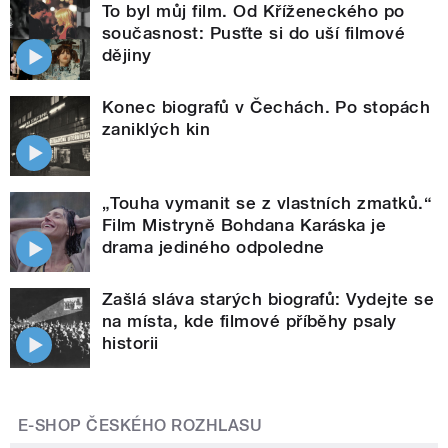
To byl můj film. Od Kříženeckého po
současnost: Pusťte si do uší filmové
dějiny
Konec biografů v Čechách. Po stopách
zaniklých kin
„Touha vymanit se z vlastních zmatků.“
Film Mistryně Bohdana Karáska je
drama jediného odpoledne
Zašlá sláva starých biografů: Vydejte se
na místa, kde filmové příběhy psaly
historii
E-SHOP ČESKÉHO ROZHLASU