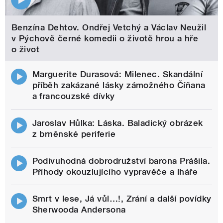
Benzína Dehtov. Ondřej Vetchý a Václav Neužil
v Pýchově černé komedii o životě hrou a hře
o život
Marguerite Durasová: Milenec. Skandální
příběh zakázané lásky zámožného Číňana
a francouzské dívky
Jaroslav Hůlka: Láska. Baladický obrázek
z brněnské periferie
Podivuhodná dobrodružství barona Prášila.
Příhody okouzlujícího vypravěče a lháře
Smrt v lese, Já vůl…!, Zrání a další povídky
Sherwooda Andersona