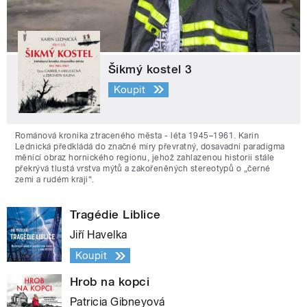
Šikmý kostel 3
Koupit
Románová kronika ztraceného města - léta 1945–1961. Karin
Lednická předkládá do značné míry převratný, dosavadní paradigma
měnící obraz hornického regionu, jehož zahlazenou historii stále
překrývá tlustá vrstva mýtů a zakořeněných stereotypů o „černé
zemi a rudém kraji“.
Tragédie Liblice
Jiří Havelka
Koupit
Hrob na kopci
Patricia Gibneyová