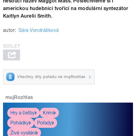
nesoucí název Maggot Mass. Poslechneme si i
americkou hudebnici tvořící na modulární syntezátor
Kaitlyn Aurelii Smith.
autor:
Sára Vondrášková
Všechny díly pořadu na mujRozhlas
mujRozhlas
Hry a četby
Krimi
Pohádky
Pořady
Živé vysílání