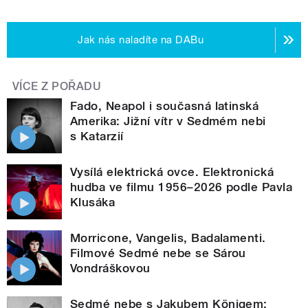
Jak nás naladíte na DABu
VÍCE Z POŘADU
Fado, Neapol i současná latinská
Amerika: Jižní vítr v Sedmém nebi
s Katarzií
Vysílá elektrická ovce. Elektronická
hudba ve filmu 1956–2026 podle Pavla
Klusáka
Morricone, Vangelis, Badalamenti.
Filmové Sedmé nebe se Sárou
Vondráškovou
Sedmé nebe s Jakubem Königem: