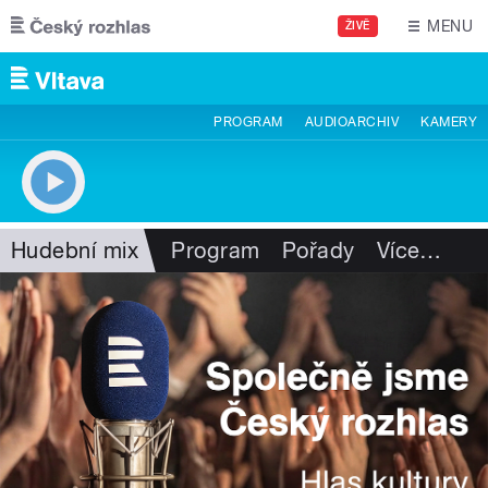
Přejít k hlavnímu obsahu
MENU
ŽIVĚ
PROGRAM
AUDIOARCHIV
KAMERY
Hudební mix
Program
Pořady
Více
…