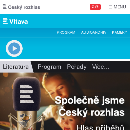
Přejít k hlavnímu obsahu
MENU
ŽIVĚ
PROGRAM
AUDIOARCHIV
KAMERY
Literatura
Program
Pořady
Více
…