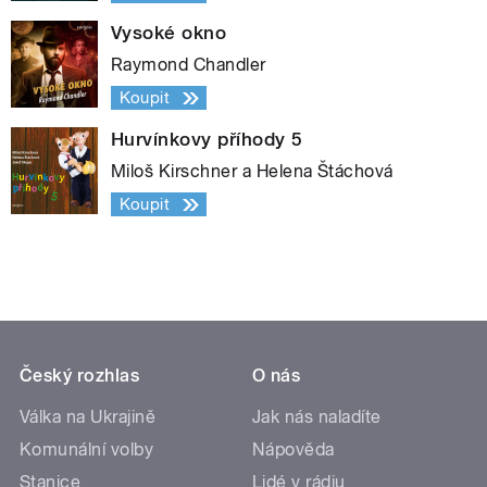
Vysoké okno
Raymond Chandler
Koupit
Hurvínkovy příhody 5
Miloš Kirschner a Helena Štáchová
Koupit
Český rozhlas
O nás
Válka na Ukrajině
Jak nás naladíte
Komunální volby
Nápověda
Stanice
Lidé v rádiu