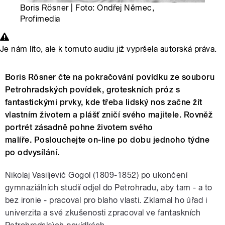
Boris Rösner | Foto: Ondřej Němec,
Profimedia
Je nám líto, ale k tomuto audiu již vypršela autorská práva.
Boris Rösner čte na pokračování povídku ze souboru
Petrohradských povídek, groteskních próz s
fantastickými prvky, kde třeba lidský nos začne žít
vlastním životem a plášť zničí svého majitele. Rovněž
portrét zásadně pohne životem svého
malíře. Poslouchejte on-line po dobu jednoho týdne
po odvysílání.
Nikolaj Vasiljevič Gogol (1809-1852) po ukončení
gymnaziálních studií odjel do Petrohradu, aby tam - a to
bez ironie - pracoval pro blaho vlasti. Zklamal ho úřad i
univerzita a své zkušenosti zpracoval ve fantaskních