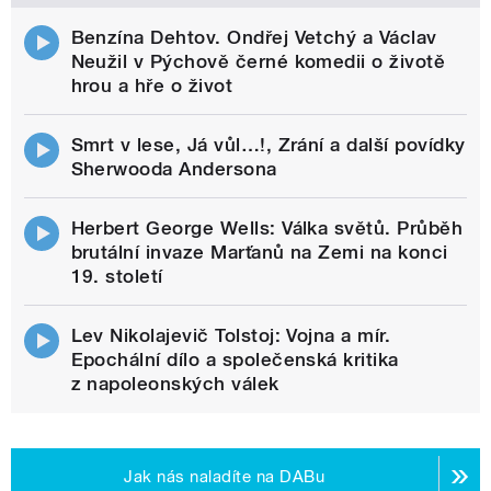
Benzína Dehtov. Ondřej Vetchý a Václav
Neužil v Pýchově černé komedii o životě
hrou a hře o život
Smrt v lese, Já vůl…!, Zrání a další povídky
Sherwooda Andersona
Herbert George Wells: Válka světů. Průběh
brutální invaze Marťanů na Zemi na konci
19. století
Lev Nikolajevič Tolstoj: Vojna a mír.
Epochální dílo a společenská kritika
z napoleonských válek
Jak nás naladíte na DABu