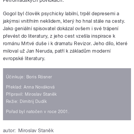
Petrohradských povídkách.
Gogol byl člověk psychicky labilní, trpěl depresemi a
jakýmsi vnitřním neklidem, který ho hnal stále na cesty.
Jako geniální spisovatel dokázal ovšem i své trápení
převést do literatury, z jeho cest vzešla inspirace k
románu Mrtvé duše i k dramatu Revizor. Jeho dílo, které
miloval už Jan Neruda, patří k základům moderní
evropské literatury.
Účinkuje: Boris Rösner
Překlad: Anna Nováková
Připravil: Miroslav Staněk
Režie: Dimitrij Dudík
Pořad byl natočen v roce 2001.
autor:
Miroslav Staněk