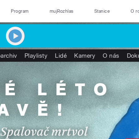
Program
mujRozhlas
Stanice
O r
archiv
Playlisty
Lidé
Kamery
O nás
Dok