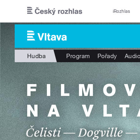
Přejít k hlavnímu obsahu
iRozhlas
Hudba
Program
Pořady
Audio