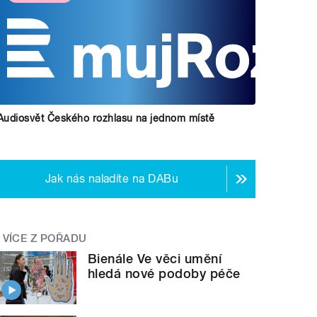
Audiosvět Českého rozhlasu na jednom místě
Jak nás naladíte na DABu
VÍCE Z POŘADU
Bienále Ve věci umění
hledá nové podoby péče