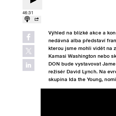
46:31
Výhled na blízké akce a kon
nedávná alba představí fr
kterou jsme mohli vidět na
Kamasi Washington nebo skup
DON bude vystavovat James
režisér David Lynch. Na ev
skupina Ida the Young, nom
IDA THE YOUNG – Kasárna 