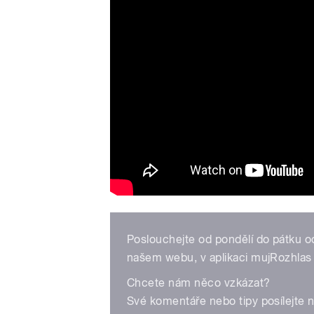
Poslouchejte od pondělí do pátku o
našem webu, v aplikaci mujRozhlas 
Chcete nám něco vzkázat?
Své komentáře nebo tipy posílejte 