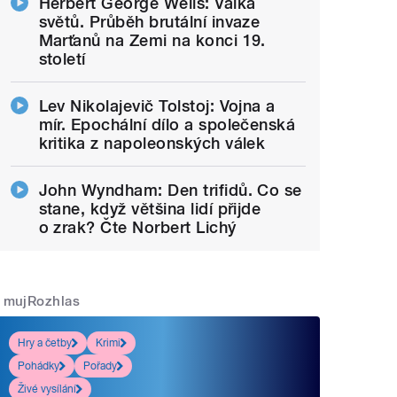
Herbert George Wells: Válka
světů. Průběh brutální invaze
Marťanů na Zemi na konci 19.
století
Lev Nikolajevič Tolstoj: Vojna a
mír. Epochální dílo a společenská
kritika z napoleonských válek
John Wyndham: Den trifidů. Co se
stane, když většina lidí přijde
o zrak? Čte Norbert Lichý
mujRozhlas
Hry a četby
Krimi
Pohádky
Pořady
Živé vysílání