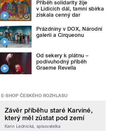
Příběh solidarity žije
v Lidicích dál, tamní sbírka
získala cenný dar
Prázdniny v DOX, Národní
galerii a Cirqueonu
Od sekery k plátnu –
podivuhodný příběh
Graeme Revella
E-SHOP ČESKÉHO ROZHLASU
Závěr příběhu staré Karviné,
který měl zůstat pod zemí
Karin Lednická, spisovatelka