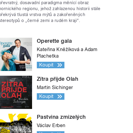
převratný, dosavadní paradigma měnící obraz
hornického regionu, jehož zahlazenou historii stále
překrývá tlustá vrstva mýtů a zakořeněných
stereotypů o „černé zemi a rudém kraji“.
Operette gala
Kateřina Kněžíková a Adam
Plachetka
Koupit
Zítra přijde Olah
Martin Sichinger
Koupit
Pastvina zmizelých
Václav Erben