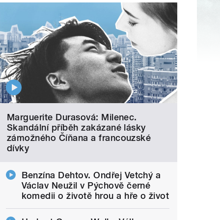
Marguerite Durasová: Milenec.
Skandální příběh zakázané lásky
zámožného Číňana a francouzské
dívky
Benzína Dehtov. Ondřej Vetchý a
Václav Neužil v Pýchově černé
komedii o životě hrou a hře o život