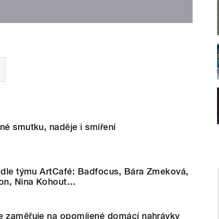
né smutku, naděje i smíření
4 dle týmu ArtCafé: Badfocus, Bára Zmeková,
son, Nina Kohout…
e zaměřuje na opomíjené domácí nahrávky