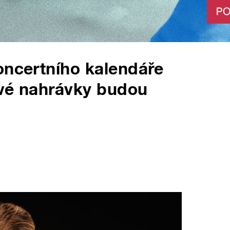
oncertního kalendáře
avé nahrávky budou