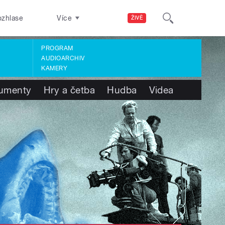
ozhlase
Více
ŽIVĚ
PROGRAM
AUDIOARCHIV
KAMERY
umenty
Hry a četba
Hudba
Videa