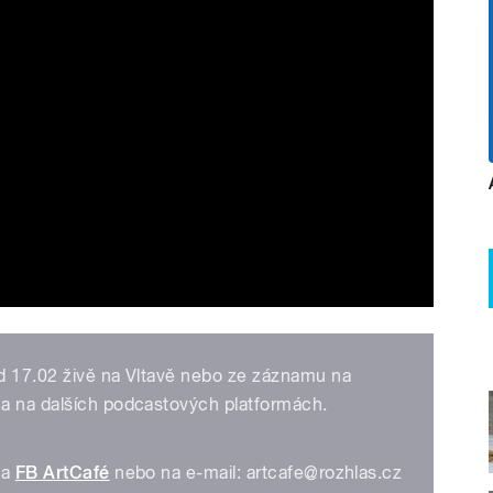
d 17.02 živě na Vltavě nebo ze záznamu na
a na dalších podcastových platformách.
na
FB ArtCafé
nebo na e-mail: artcafe@rozhlas.cz