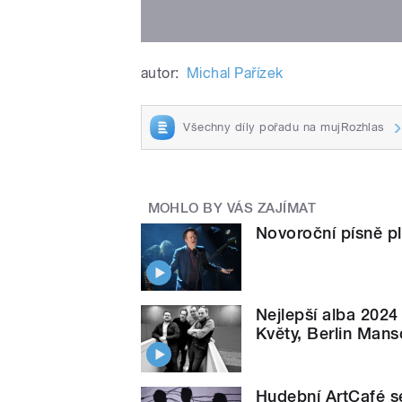
autor:
Michal Pařízek
Všechny díly pořadu na mujRozhlas
MOHLO BY VÁS ZAJÍMAT
Novoroční písně pl
Nejlepší alba 202
Květy, Berlin Man
Hudební ArtCafé s