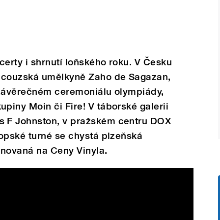
certy i shrnutí loňského roku. V Česku
ancouzská umělkyně Zaho de Sagazan,
 závěrečném ceremoniálu olympiády,
iny Moin či Fire! V táborské galerii
 F Johnston, v pražském centru DOX
ropské turné se chystá plzeňská
inovaná na Ceny Vinyla.
Karlín Session