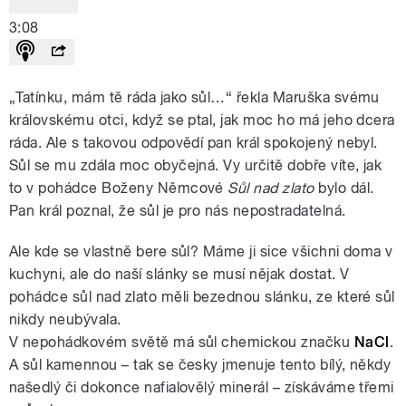
3:08
„Tatínku, mám tě ráda jako sůl…“ řekla Maruška svému
královskému otci, když se ptal, jak moc ho má jeho dcera
ráda. Ale s takovou odpovědí pan král spokojený nebyl.
Sůl se mu zdála moc obyčejná. Vy určitě dobře víte, jak
to v pohádce Boženy Němcové
Sůl nad zlato
bylo dál.
Pan král poznal, že sůl je pro nás nepostradatelná.
Ale kde se vlastně bere sůl? Máme ji sice všichni doma v
kuchyni, ale do naší slánky se musí nějak dostat. V
pohádce sůl nad zlato měli bezednou slánku, ze které sůl
nikdy neubývala.
V nepohádkovém světě má sůl chemickou značku
NaCl
.
A sůl kamennou – tak se česky jmenuje tento bílý, někdy
našedlý či dokonce nafialovělý minerál – získáváme třemi