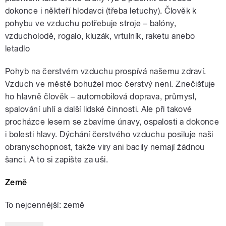
dokonce i někteří hlodavci (třeba letuchy). Člověk k
pohybu ve vzduchu potřebuje stroje – balóny,
vzducholodě, rogalo, kluzák, vrtulník, raketu anebo
letadlo
Pohyb na čerstvém vzduchu prospívá našemu zdraví.
Vzduch ve městě bohužel moc čerstvý není. Znečišťuje
ho hlavně člověk – automobilová doprava, průmysl,
spalování uhlí a další lidské činnosti. Ale při takové
procházce lesem se zbavíme únavy, ospalosti a dokonce
i bolesti hlavy. Dýchání čerstvého vzduchu posiluje naši
obranyschopnost, takže viry ani bacily nemají žádnou
šanci. A to si zapište za uši.
Země
To nejcennější: země