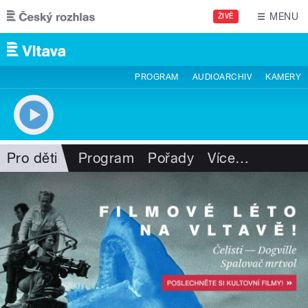
Přejít k hlavnímu obsahu
MENU
ŽIVĚ
PROGRAM
AUDIOARCHIV
KAMERY
Pro děti
Program
Pořady
Více
…