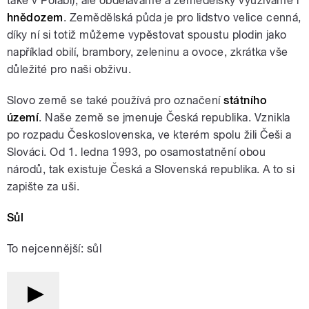
také v Polabí), ale obděláváme a zemědělsky využíváme i
hnědozem
. Zemědělská půda je pro lidstvo velice cenná,
díky ní si totiž můžeme vypěstovat spoustu plodin jako
například obilí, brambory, zeleninu a ovoce, zkrátka vše
důležité pro naši obživu.
Slovo země se také používá pro označení
státního
území
. Naše země se jmenuje Česká republika. Vznikla
po rozpadu Československa, ve kterém spolu žili Češi a
Slováci. Od 1. ledna 1993, po osamostatnění obou
národů, tak existuje Česká a Slovenská republika. A to si
zapište za uši.
Sůl
To nejcennější: sůl