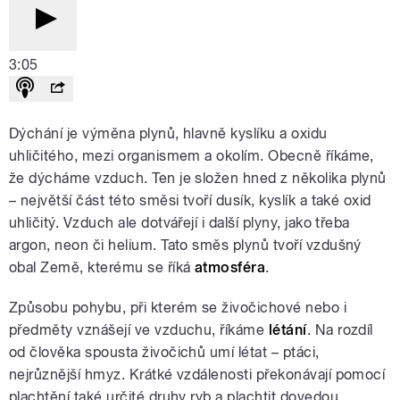
3:05
Dýchání je výměna plynů, hlavně kyslíku a oxidu
uhličitého, mezi organismem a okolím. Obecně říkáme,
že dýcháme vzduch. Ten je složen hned z několika plynů
– největší část této směsi tvoří dusík, kyslík a také oxid
uhličitý. Vzduch ale dotvářejí i další plyny, jako třeba
argon, neon či helium. Tato směs plynů tvoří vzdušný
obal Země, kterému se říká
atmosféra
.
Způsobu pohybu, při kterém se živočichové nebo i
předměty vznášejí ve vzduchu, říkáme
létání
. Na rozdíl
od člověka spousta živočichů umí létat – ptáci,
nejrůznější hmyz. Krátké vzdálenosti překonávají pomocí
plachtění také určité druhy ryb a plachtit dovedou