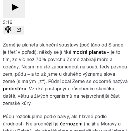
3:16
Země je planeta sluneční soustavy (počítáno od Slunce
je třetí v pořadí), někdy se jí říká
modrá planeta
– je to
tím, že víc než 70% povrchu Země zabírají moře a
oceány. Nesmíme ale zapomenout na souš, tedy pevnou
zem, půdu – a to už jsme u druhého významu slova
země (s malým „z“). Půdní obal Země se odborně nazývá
pedosféra
. Vzniká postupným působením sluníčka,
deště, větru a živých organismů na nejsvrchnější část
zemské kůry.
Půdu rozdělujeme podle barvy, ale hlavně podle
úrodnosti. Nejúrodnější je
černozem
(na jihu Moravy a