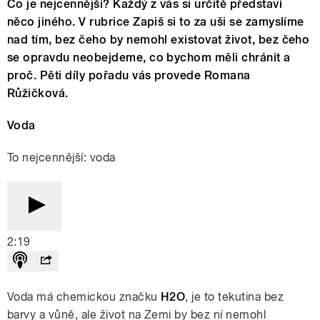
Co je nejcennější? Každý z vás si určitě představí
něco jiného. V rubrice Zapiš si to za uši se zamyslíme
nad tím, bez čeho by nemohl existovat život, bez čeho
se opravdu neobejdeme, co bychom měli chránit a
proč. Pěti díly pořadu vás provede Romana
Růžičková.
Voda
To nejcennější: voda
2:19
Voda má chemickou značku
H2O
, je to tekutina bez
barvy a vůně, ale život na Zemi by bez ní nemohl