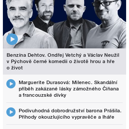
Benzína Dehtov. Ondřej Vetchý a Václav Neužil
v Pýchově černé komedii o životě hrou a hře
o život
Marguerite Durasová: Milenec. Skandální
příběh zakázané lásky zámožného Číňana
a francouzské dívky
Podivuhodná dobrodružství barona Prášila.
Příhody okouzlujícího vypravěče a lháře