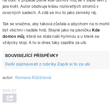
na odiv. V případě písně kde domov můj se v sadě skví z
jara květ. Autor obdivuje krásu rozkvetlých stromů v
ovocných sadech. A zdá se mu to jako zemský ráj.
Tak se snažme, aby taková zůstala a abychom na ni mohli
být všichni i nadále hrdí. Stejně jako na písničku
Kde
domov můj
, která se stala naší hymnou a u které se
vždycky stojí. A to si dnes taky zapište za uši.
SOUVISEJÍCÍ PŘÍSPĚVKY
Další zajímavosti z rubriky Zapiš si to za uši
autor:
Romana Růžičková