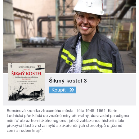
Šikmý kostel 3
Koupit
Románová kronika ztraceného města - léta 1945–1961. Karin
Lednická předkládá do značné míry převratný, dosavadní paradigma
měnící obraz hornického regionu, jehož zahlazenou historii stále
překrývá tlustá vrstva mýtů a zakořeněných stereotypů o „černé
zemi a rudém kraji“.