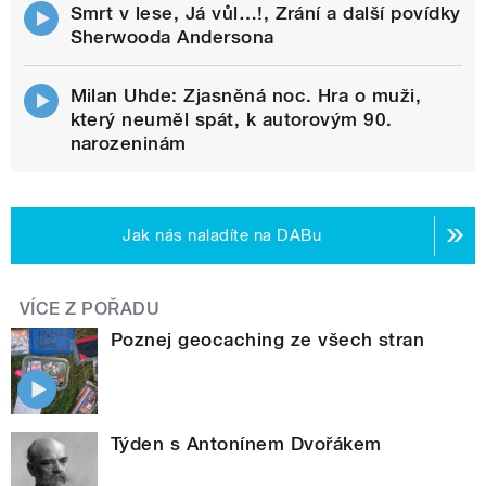
Smrt v lese, Já vůl…!, Zrání a další povídky
Sherwooda Andersona
Milan Uhde: Zjasněná noc. Hra o muži,
který neuměl spát, k autorovým 90.
narozeninám
Jak nás naladíte na DABu
VÍCE Z POŘADU
Poznej geocaching ze všech stran
Týden s Antonínem Dvořákem