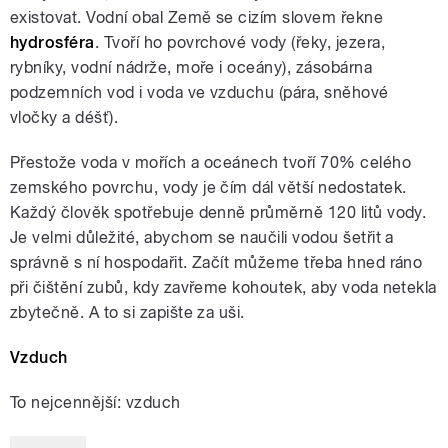
existovat. Vodní obal Země se cizím slovem řekne
hydrosféra
. Tvoří ho povrchové vody (řeky, jezera,
rybníky, vodní nádrže, moře i oceány), zásobárna
podzemních vod i voda ve vzduchu (pára, sněhové
vločky a déšť).
Přestože voda v mořích a oceánech tvoří 70% celého
zemského povrchu, vody je čím dál větší nedostatek.
Každý člověk spotřebuje denně průměrně 120 litů vody.
Je velmi důležité, abychom se naučili vodou šetřit a
správně s ní hospodařit. Začít můžeme třeba hned ráno
při čištění zubů, kdy zavřeme kohoutek, aby voda netekla
zbytečně. A to si zapište za uši.
Vzduch
To nejcennější: vzduch