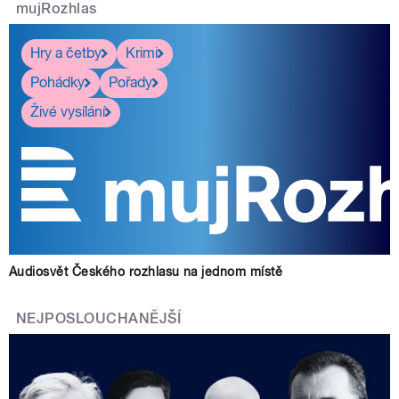
mujRozhlas
Hry a četby
Krimi
Pohádky
Pořady
Živé vysílání
Audiosvět Českého rozhlasu na jednom místě
NEJPOSLOUCHANĚJŠÍ