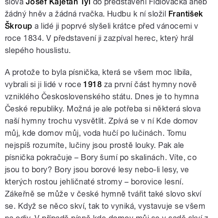
slova
Josef Kajetán Tyl
do představení Fidlovačka aneb
žádný hněv a žádná rvačka. Hudbu k ní složil
František
Škroup
a lidé ji poprvé slyšeli krátce před vánocemi v
roce 1834. V představení ji zazpíval herec, který hrál
slepého houslistu.
A protože to byla písnička, která se všem moc líbila,
vybrali si ji lidé v roce
1918
za první část hymny nově
vzniklého Československého státu. Dnes je to hymna
České republiky. Možná je ale potřeba si některá slova
naší hymny trochu vysvětlit. Zpívá se v ní Kde domov
můj, kde domov můj, voda hučí po lučinách. Tomu
nejspíš rozumíte, lučiny jsou prostě louky. Pak ale
písnička pokračuje – Bory šumí po skalinách. Víte, co
jsou to bory? Bory jsou borové lesy nebo-li lesy, ve
kterých rostou jehličnaté stromy – borovice lesní.
Zákeřně se může v české hymně tvářit také slovo skví
se. Když se něco skví, tak to vyniká, vystavuje se všem