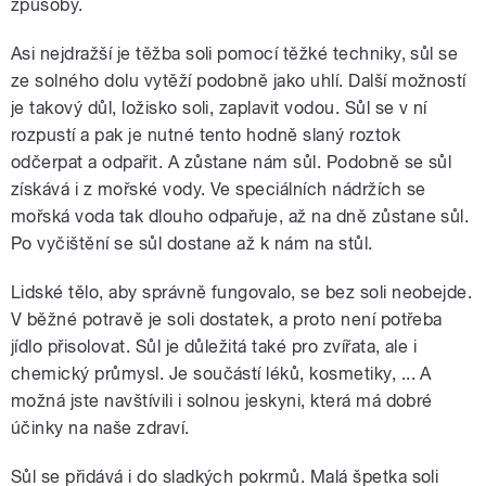
způsoby.
Asi nejdražší je těžba soli pomocí těžké techniky, sůl se
ze solného dolu vytěží podobně jako uhlí. Další možností
je takový důl, ložisko soli, zaplavit vodou. Sůl se v ní
rozpustí a pak je nutné tento hodně slaný roztok
odčerpat a odpařit. A zůstane nám sůl. Podobně se sůl
získává i z mořské vody. Ve speciálních nádržích se
mořská voda tak dlouho odpařuje, až na dně zůstane sůl.
Po vyčištění se sůl dostane až k nám na stůl.
Lidské tělo, aby správně fungovalo, se bez soli neobejde.
V běžné potravě je soli dostatek, a proto není potřeba
jídlo přisolovat. Sůl je důležitá také pro zvířata, ale i
chemický průmysl. Je součástí léků, kosmetiky, ... A
možná jste navštívili i solnou jeskyni, která má dobré
účinky na naše zdraví.
Sůl se přidává i do sladkých pokrmů. Malá špetka soli