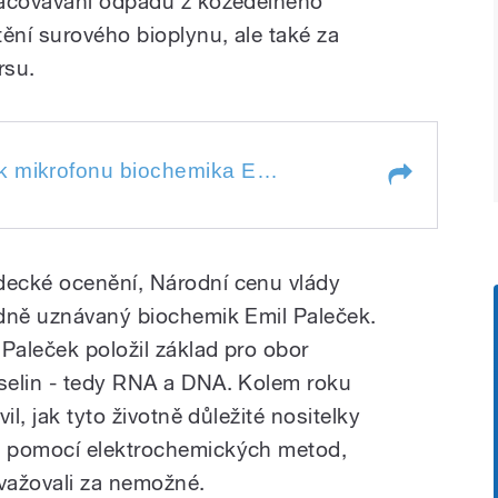
racovávání odpadů z kožedělného
ění surového bioplynu, ale také za
rsu.
krofonu biochemika Emila Palečka,
Jana Olivová pozvala k mikrofonu biochemika Emila Palečka, čerstvého nositele letošní Národní ceny vlády Česká hlava.
 Národní ceny vlády Česká hlava.
rofonu biochemika Emila Palečka,
 Národní ceny vlády Česká hlava.
ecké ocenění, Národní cenu vlády
odně uznávaný biochemik Emil Paleček.
Paleček položil základ pro obor
selin - tedy RNA a DNA. Kolem roku
il, jak tyto životně důležité nositelky
t pomocí elektrochemických metod,
ovažovali za nemožné.