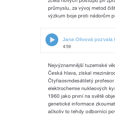
zcela nových postupů při zp
průmyslu, za vývoj metod čišt
výzkum boje proti nádorům p
Jana Olivová pozvala k mi
4:59
čerstvého nositele letošní
Jana Olivová pozvala k mik
Play
čerstvého nositele letošní
Nejvýznamnější tuzemské věd
Česká hlava, získal mezinár
Čtyřiaosmdesátiletý profesor 
elektrochemie nukleových ky
1960 jako první na světě objev
genetické informace zkouma
/
ačkoliv to tehdy odborníci p