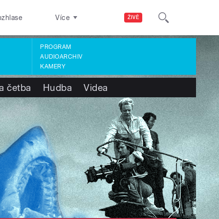
ozhlase
Více
ŽIVĚ
PROGRAM
AUDIOARCHIV
KAMERY
a četba
Hudba
Videa