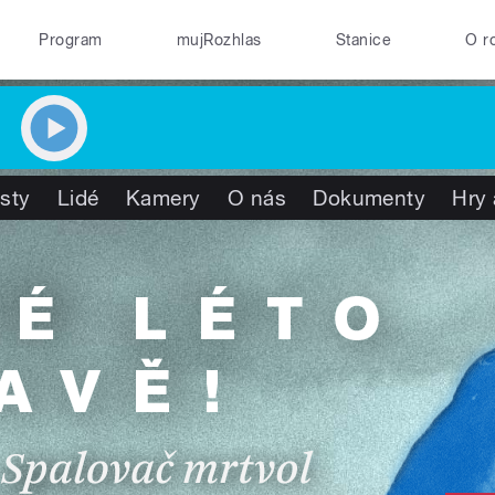
Program
mujRozhlas
Stanice
O r
isty
Lidé
Kamery
O nás
Dokumenty
Hry 