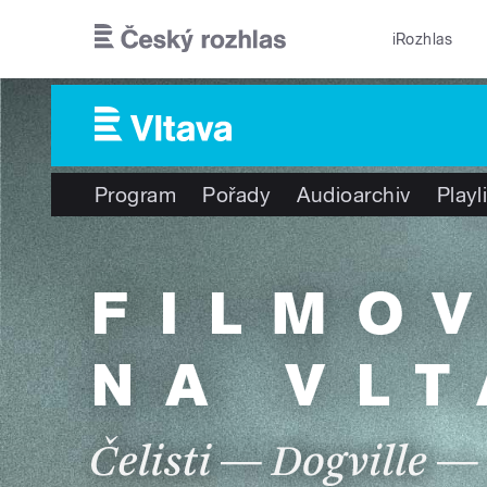
Přejít k hlavnímu obsahu
iRozhlas
Program
Pořady
Audioarchiv
Playl