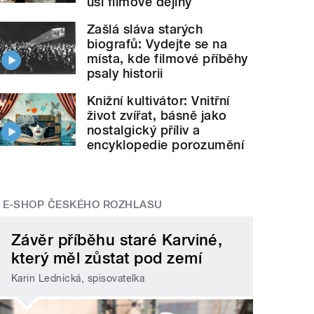
uší filmové dějiny
Zašlá sláva starých
biografů: Vydejte se na
místa, kde filmové příběhy
psaly historii
Knižní kultivátor: Vnitřní
život zvířat, básně jako
nostalgický příliv a
encyklopedie porozumění
E-SHOP ČESKÉHO ROZHLASU
Závěr příběhu staré Karviné,
který měl zůstat pod zemí
Karin Lednická, spisovatelka