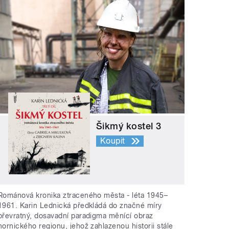
Šikmý kostel 3
Koupit
Románová kronika ztraceného města - léta 1945–
1961. Karin Lednická předkládá do značné míry
převratný, dosavadní paradigma měnící obraz
hornického regionu, jehož zahlazenou historii stále