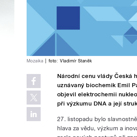
Mozaika
|
foto:
Vladimír Staněk
Národní cenu vlády Česká h
uznávaný biochemik Emil Pal
objevil elektrochemii nukleo
při výzkumu DNA a její struk
27. listopadu bylo slavnostn
hlava za vědu, výzkum a inov