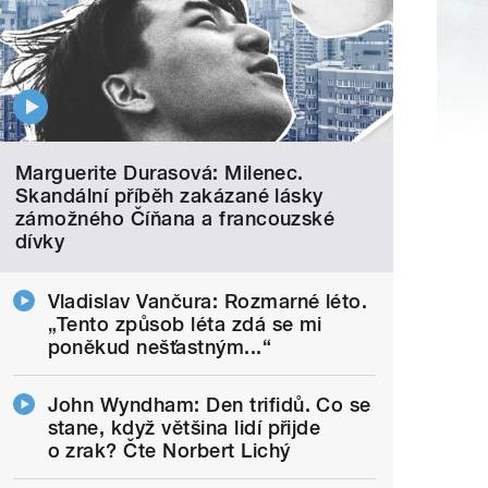
Marguerite Durasová: Milenec.
Skandální příběh zakázané lásky
zámožného Číňana a francouzské
dívky
Vladislav Vančura: Rozmarné léto.
„Tento způsob léta zdá se mi
poněkud nešťastným...“
John Wyndham: Den trifidů. Co se
stane, když většina lidí přijde
o zrak? Čte Norbert Lichý