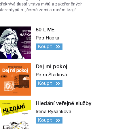
překrývá tlustá vrstva mýtů a zakořeněných
stereotypů o „černé zemi a rudém kraji“.
80 LIVE
Petr Hapka
Koupit
Dej mi pokoj
Petra Štarková
Koupit
Hledání veřejné služby
Irena Ryšánková
Koupit