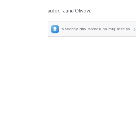
autor:
Jana Olivová
Všechny díly pořadu na mujRozhlas
pause