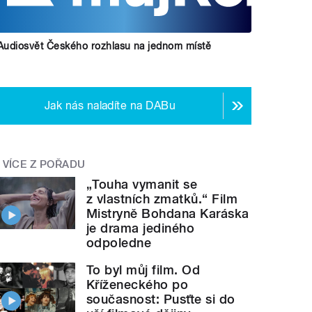
Audiosvět Českého rozhlasu na jednom místě
Jak nás naladíte na DABu
VÍCE Z POŘADU
„Touha vymanit se
z vlastních zmatků.“ Film
Mistryně Bohdana Karáska
je drama jediného
odpoledne
To byl můj film. Od
Kříženeckého po
současnost: Pusťte si do