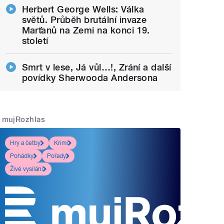
Herbert George Wells: Válka
světů. Průběh brutální invaze
Marťanů na Zemi na konci 19.
století
Smrt v lese, Já vůl…!, Zrání a další
povídky Sherwooda Andersona
mujRozhlas
Hry a četby
Krimi
Pohádky
Pořady
Živé vysílání