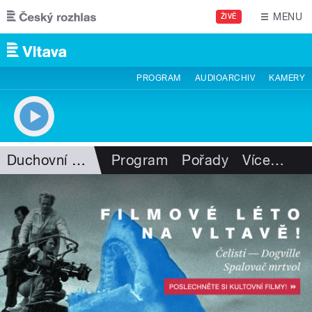
Přejít k hlavnímu obsahu
MENU
ŽIVĚ
PROGRAM
AUDIOARCHIV
KAMERY
Duchovní hudba
Program
Pořady
Více
…