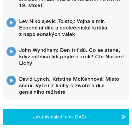
19. století
Lev Nikolajevič Tolstoj: Vojna a mír.
Epochální dílo a společenská kritika
z napoleonských válek
John Wyndham: Den trifidů. Co se stane,
když většina lidí přijde o zrak? Čte Norbert
Lichý
David Lynch, Kristine McKennová: Místo
snění. Výběr z knihy o životě a díle
geniálního režiséra
Jak nás naladíte na DABu