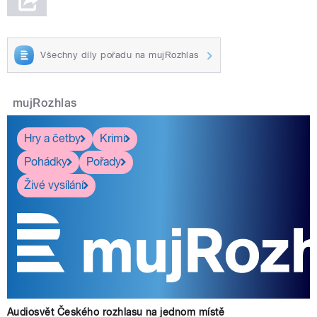
Všechny díly pořadu na mujRozhlas
mujRozhlas
Hry a četby
Krimi
Pohádky
Pořady
Živé vysílání
Audiosvět Českého rozhlasu na jednom místě