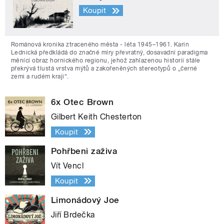
Koupit
Románová kronika ztraceného města - léta 1945–1961. Karin
Lednická předkládá do značné míry převratný, dosavadní paradigma
měnící obraz hornického regionu, jehož zahlazenou historii stále
překrývá tlustá vrstva mýtů a zakořeněných stereotypů o „černé
zemi a rudém kraji“.
6x Otec Brown
Gilbert Keith Chesterton
Koupit
Pohřbeni zaživa
Vít Vencl
Koupit
Limonádový Joe
Jiří Brdečka