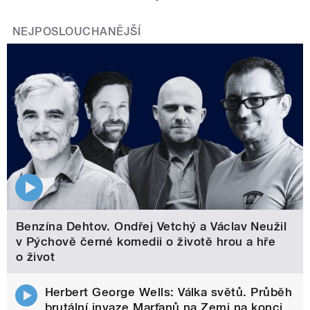
NEJPOSLOUCHANĚJŠÍ
Benzína Dehtov. Ondřej Vetchý a Václav Neužil
v Pýchově černé komedii o životě hrou a hře
o život
Herbert George Wells: Válka světů. Průběh
brutální invaze Marťanů na Zemi na konci