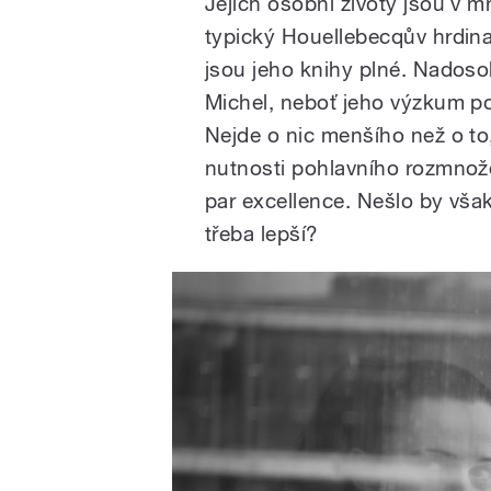
Jejich osobní životy jsou v 
typický Houellebecqův hrdina
jsou jeho knihy plné. Nadoso
Michel, neboť jeho výzkum p
Nejde o nic menšího než o to
nutnosti pohlavního rozmnož
par excellence. Nešlo by však
třeba lepší?