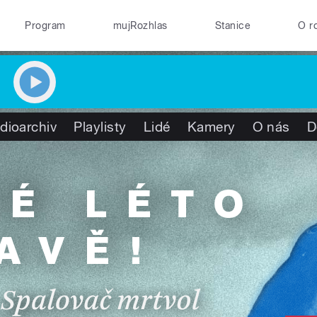
Program
mujRozhlas
Stanice
O r
dioarchiv
Playlisty
Lidé
Kamery
O nás
D