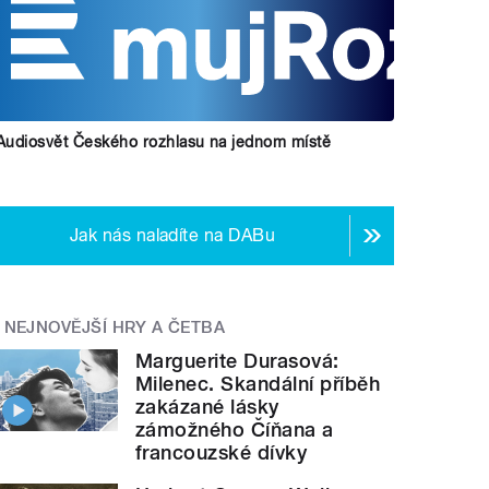
Audiosvět Českého rozhlasu na jednom místě
Jak nás naladíte na DABu
NEJNOVĚJŠÍ HRY A ČETBA
Marguerite Durasová:
Milenec. Skandální příběh
zakázané lásky
zámožného Číňana a
francouzské dívky