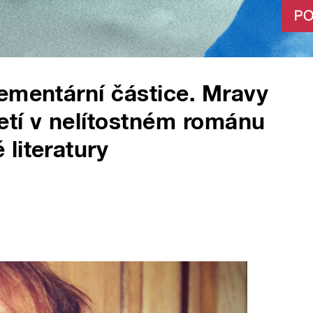
ementární částice. Mravy
letí v nelítostném románu
literatury