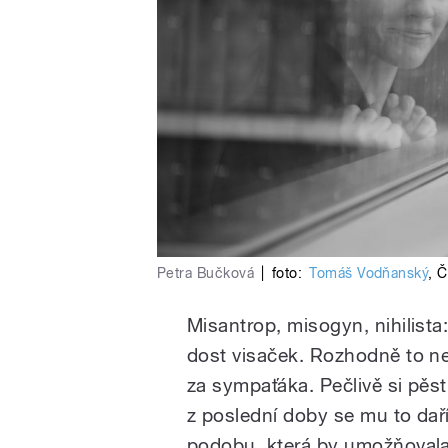
Petra Bučková
|
foto:
Tomáš Vodňanský
,
Č
Misantrop, misogyn, nihilista
dost visaček. Rozhodně to n
za sympaťáka. Pečlivě si pěst
z poslední doby se mu to daří 
podobu, která by umožňovala 