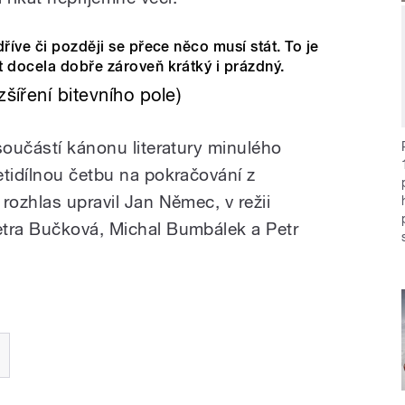
říve či později se přece něco musí stát. To je
t docela dobře zároveň krátký i prázdný.
šíření bitevního pole)
součástí kánonu literatury minulého
etidílnou četbu na pokračování z
rozhlas upravil Jan Němec, v režii
etra Bučková, Michal Bumbálek a Petr