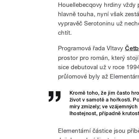
Houellebecqovy hrdiny vždy 
hlavně touha, nyní však zestár
vypravěč Serotoninu už nechc
chtít.
Programová řada Vltavy
Četb
prostor pro román, který sto
sice debutoval už v roce 1994
průlomové byly až Elementárn
Kromě toho, že jim často hro
život v samotě a hořkosti. Po
míry zmizely; ve vzájemných 
lhostejnost, případně krutost.
Elementární částice jsou pří