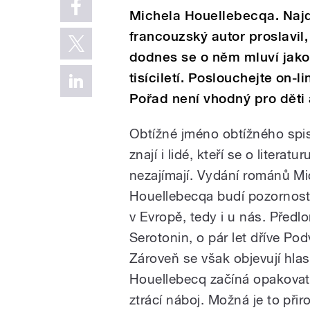
Michela Houellebecqa. Naj
francouzský autor proslavil,
dodnes se o něm mluví jak
tisíciletí. Poslouchejte on-l
Pořad není vhodný pro děti 
Obtížné jméno obtížného spi
znají i lidé, kteří se o literatur
nezajímají. Vydání románů Mi
Houellebecqa budí pozornos
v Evropě, tedy i u nás. Předlo
Serotonin, o pár let dříve Pod
Zároveň se však objevují hlas
Houellebecq začíná opakovat
ztrácí náboj. Možná je to přir