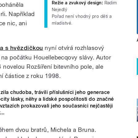
Režie a zvukový design:
Radim
poháněla
Nejedlý
li. Například
Pořad není vhodný pro děti a
e nic, ani
mladistvé.
a s hvězdičkou
nyní otvírá rozhlasový
jí na počátku Houellebecqovy slávy. Autor
 novelou Rozšíření bitevního pole, ale
í částice z roku 1998.
zila chudoba, trávili příslušníci jeho generace
city lásky, něhy a lidské pospolitosti do značné
vztazích prokazovali jeho současníci nejčastěji
..
během dvou bratrů, Michela a Bruna.