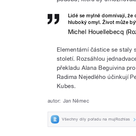
Lidé se mylně domnívají, že d
hluboký omyl. Život může bý
Michel Houellebecq (Roz
Elementární částice se staly 
století. Rozsáhlou jednadvac
překladu Alana Beguivina pro 
Radima Nejedlého účinkují P
Kubes.
autor:
Jan Němec
Všechny díly pořadu na mujRozhlas