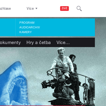
ozhlase
Více
ŽIVĚ
PROGRAM
AUDIOARCHIV
KAMERY
okumenty
Hry a četba
Více
…