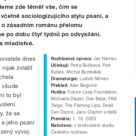
deme zde téměř vše, čím se
 včetně sociologizujícího stylu psaní, a
o o zásadním románu přelomu
ine po dobu čtyř týdnů po odvysílání.
a mladistvé.
sovatele dnes
Rozhlasová úprava:
Jan Němec
Účinkují:
Petra Bučková, Petr
u nijak zvlášť
Kubes, Michal Bumbálek
chela
Dramaturgie:
Ludvík Němec
t všude
Překlad:
Alan Beguivin
Hudba:
Future Loop Foundation,
ni to byl
Michaela Dippel, Dan Bejar, FKA
volení.
Twigs, The Flaming Lips, Dead
Can Dance, Jace Clayton a další
y, že se
Premiéra:
1. 10. 2020
 a jeho psaní
Natočeno:
v brněnském studiu
ozený vývoj:
Českého rozhlasu