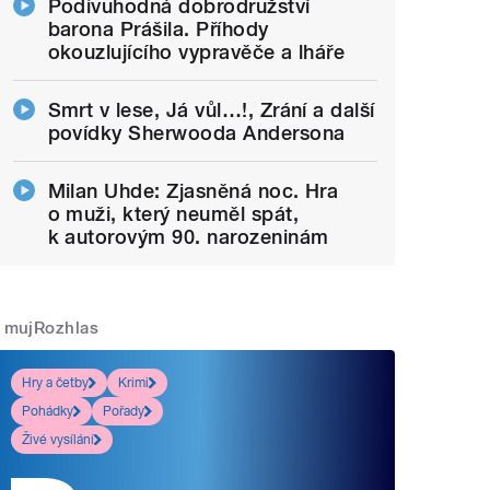
Podivuhodná dobrodružství
barona Prášila. Příhody
okouzlujícího vypravěče a lháře
Smrt v lese, Já vůl…!, Zrání a další
povídky Sherwooda Andersona
Milan Uhde: Zjasněná noc. Hra
o muži, který neuměl spát,
k autorovým 90. narozeninám
mujRozhlas
Hry a četby
Krimi
Pohádky
Pořady
Živé vysílání