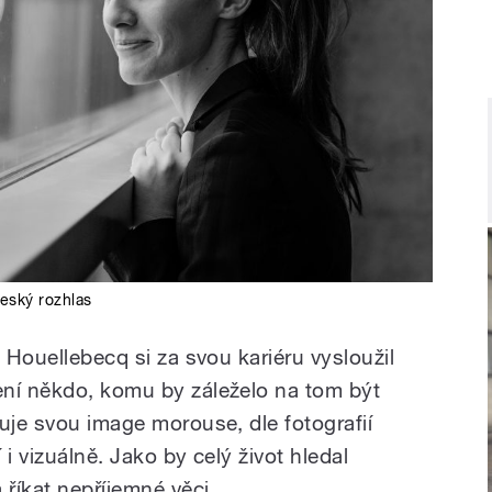
eský rozhlas
: Houellebecq si za svou kariéru vysloužil
ení někdo, komu by záleželo na tom být
uje svou image morouse, dle fotografií
i vizuálně. Jako by celý život hledal
říkat nepříjemné věci.