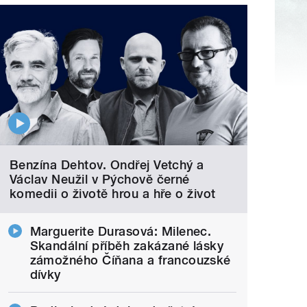
Benzína Dehtov. Ondřej Vetchý a
Václav Neužil v Pýchově černé
komedii o životě hrou a hře o život
Marguerite Durasová: Milenec.
Skandální příběh zakázané lásky
zámožného Číňana a francouzské
dívky