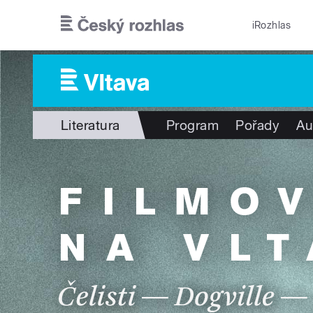
Přejít k hlavnímu obsahu
iRozhlas
Literatura
Program
Pořady
Au