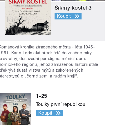
Šikmý kostel 3
Koupit
Románová kronika ztraceného města - léta 1945–
1961. Karin Lednická předkládá do značné míry
převratný, dosavadní paradigma měnící obraz
hornického regionu, jehož zahlazenou historii stále
překrývá tlustá vrstva mýtů a zakořeněných
stereotypů o „černé zemi a rudém kraji“.
1-25
Toulky první republikou
Koupit