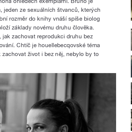
mnoha ohledech exemplární. Bruno je
, jeden ze sexuálních štvanců, kterých
bní rozměr do knihy vnáší spíše biolog
oloží základy novému druhu člověka.
, jak zachovat reprodukci druhu bez
ování. Chtíč je houellebecqovské téma
 zachovat život i bez něj, nebylo by to