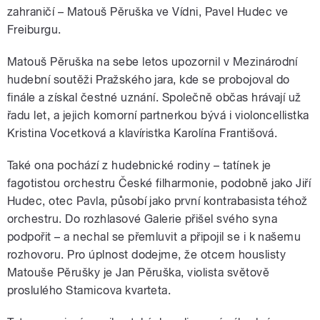
zahraničí – Matouš Pěruška ve Vídni, Pavel Hudec ve
Freiburgu.
Matouš Pěruška na sebe letos upozornil v Mezinárodní
hudební soutěži Pražského jara, kde se probojoval do
finále a získal čestné uznání. Společně občas hrávají už
řadu let, a jejich komorní partnerkou bývá i violoncellistka
Kristina Vocetková a klavíristka Karolína Františová.
Také ona pochází z hudebnické rodiny – tatínek je
fagotistou orchestru České filharmonie, podobně jako Jiří
Hudec, otec Pavla, působí jako první kontrabasista téhož
orchestru. Do rozhlasové Galerie přišel svého syna
podpořit – a nechal se přemluvit a připojil se i k našemu
rozhovoru. Pro úplnost dodejme, že otcem houslisty
Matouše Pěrušky je Jan Pěruška, violista světově
proslulého Stamicova kvarteta.