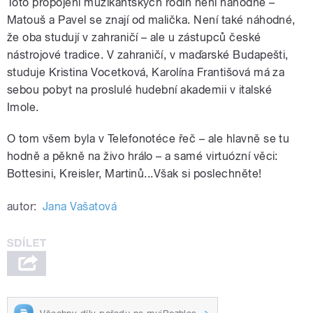
Toto propojení muzikantských rodin není náhodné –
Matouš a Pavel se znají od malička. Není také náhodné,
že oba studují v zahraničí – ale u zástupců české
nástrojové tradice. V zahraničí, v maďarské Budapešti,
studuje Kristina Vocetková, Karolína Františová má za
sebou pobyt na proslulé hudební akademii v italské
Imole.
O tom všem byla v Telefonotéce řeč – ale hlavně se tu
hodně a pěkně na živo hrálo – a samé virtuózní věci:
Bottesini, Kreisler, Martinů...Však si poslechněte!
autor:
Jana Vašatová