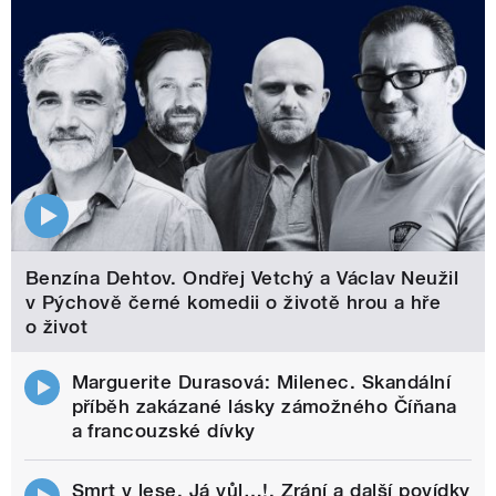
Benzína Dehtov. Ondřej Vetchý a Václav Neužil
v Pýchově černé komedii o životě hrou a hře
o život
Marguerite Durasová: Milenec. Skandální
příběh zakázané lásky zámožného Číňana
a francouzské dívky
Smrt v lese, Já vůl…!, Zrání a další povídky