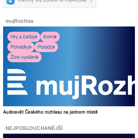
Všechny díly pořadu na mujRozhlas
mujRozhlas
Hry a četby
Krimi
Pohádky
Pořady
Živé vysílání
Audiosvět Českého rozhlasu na jednom místě
NEJPOSLOUCHANĚJŠÍ