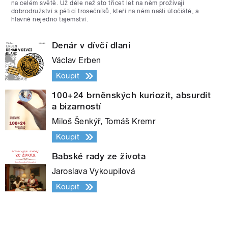
na celém světě. Už déle než sto třicet let na něm prožívají
dobrodružství s pěticí trosečníků, kteří na něm našli útočiště, a
hlavně nejedno tajemství.
Denár v dívčí dlani
Václav Erben
Koupit
100+24 brněnských kuriozit, absurdit
a bizarností
Miloš Šenkýř, Tomáš Kremr
Koupit
Babské rady ze života
Jaroslava Vykoupilová
Koupit