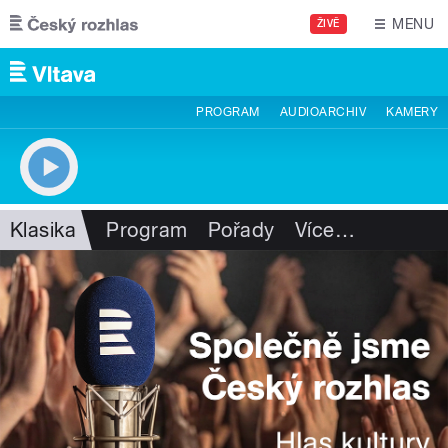
Přejít k hlavnímu obsahu
MENU
ŽIVĚ
PROGRAM
AUDIOARCHIV
KAMERY
Klasika
Program
Pořady
Více
…