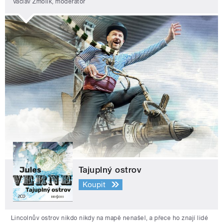
Václav Žmolík, moderátor
Tajuplný ostrov
Koupit
Lincolnův ostrov nikdo nikdy na mapě nenašel, a přece ho znají lidé