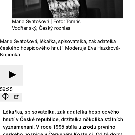
Marie Svatošová | Foto:
Tomáš
Vodňanský
, Český rozhlas
Marie Svatošová, lékařka, spisovatelka, zakladatelka
českého hospicového hnutí. Moderuje Eva Hazdrová-
Kopecká
59:25
Lékařka, spisovatelka, zakladatelka hospicového
hnutí v České republice, držitelka několika státních
vyznamenání. V roce 1995 stála u zrodu prvního
českého hospice v Červeném Kostelci. Od té doby