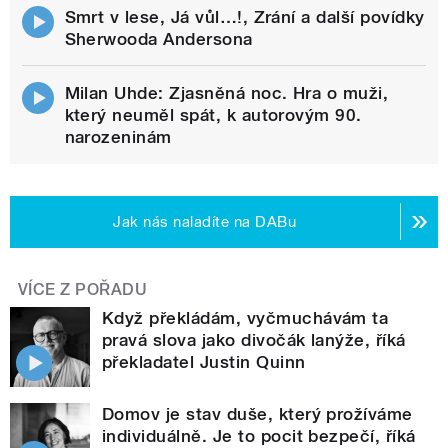
Smrt v lese, Já vůl…!, Zrání a další povídky
Sherwooda Andersona
Milan Uhde: Zjasněná noc. Hra o muži,
který neuměl spát, k autorovým 90.
narozeninám
Jak nás naladíte na DABu
VÍCE Z POŘADU
Když překládám, vyčmuchávám ta
pravá slova jako divočák lanýže, říká
překladatel Justin Quinn
Domov je stav duše, který prožíváme
individuálně. Je to pocit bezpečí, říká