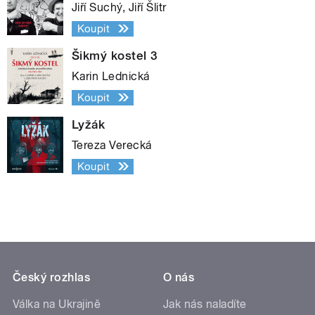
Jiří Suchý, Jiří Šlitr
Koupit
Šikmý kostel 3
Karin Lednická
Koupit
Lyžák
Tereza Verecká
Koupit
Český rozhlas
O nás
Válka na Ukrajině
Jak nás naladíte