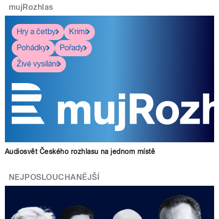
mujRozhlas
Hry a četby
Krimi
Pohádky
Pořady
Živé vysílání
Audiosvět Českého rozhlasu na jednom místě
NEJPOSLOUCHANĚJŠÍ