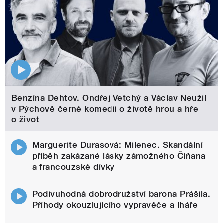
Benzína Dehtov. Ondřej Vetchý a Václav Neužil
v Pýchově černé komedii o životě hrou a hře
o život
Marguerite Durasová: Milenec. Skandální
příběh zakázané lásky zámožného Číňana
a francouzské dívky
Podivuhodná dobrodružství barona Prášila.
Příhody okouzlujícího vypravěče a lháře