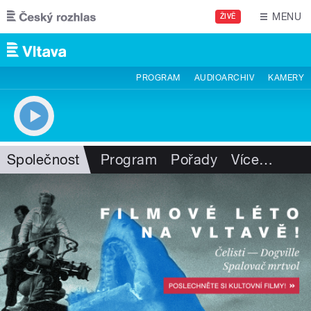
Přejít k hlavnímu obsahu
MENU
ŽIVĚ
PROGRAM
AUDIOARCHIV
KAMERY
Společnost
Program
Pořady
Více
…