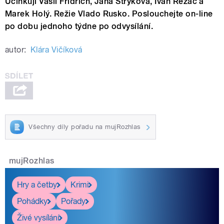
Účinkují Vasil Fridrich, Jana Stryková, Ivan Řezáč a
Marek Holý. Režie Vlado Rusko. Poslouchejte on-line
po dobu jednoho týdne po odvysílání.
autor:
Klára Vičíková
Všechny díly pořadu na mujRozhlas
mujRozhlas
Hry a četby
Krimi
Pohádky
Pořady
Živé vysílání