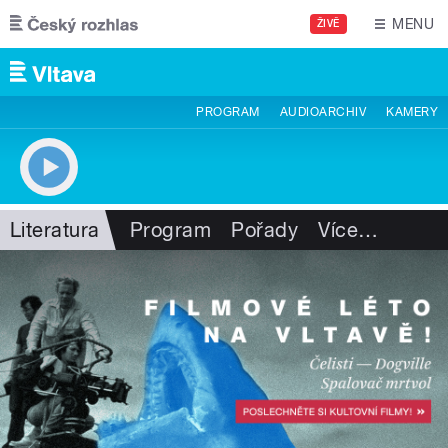
Přejít k hlavnímu obsahu
MENU
ŽIVĚ
PROGRAM
AUDIOARCHIV
KAMERY
Literatura
Program
Pořady
Více
…