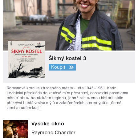
Šikmý kostel 3
Koupit
Románová kronika ztraceného města - léta 1945–1961. Karin
Lednická předkládá do značné míry převratný, dosavadní paradigma
měnící obraz hornického regionu, jehož zahlazenou historii stále
překrývá tlustá vrstva mýtů a zakořeněných stereotypů o „černé
zemi a rudém kraji“.
Vysoké okno
Raymond Chandler