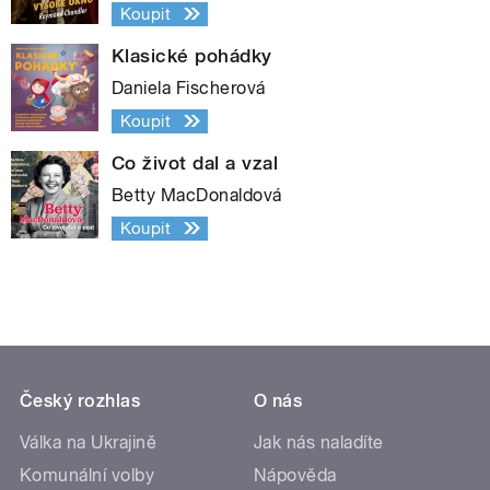
Koupit
Klasické pohádky
Daniela Fischerová
Koupit
Co život dal a vzal
Betty MacDonaldová
Koupit
Český rozhlas
O nás
Válka na Ukrajině
Jak nás naladíte
Komunální volby
Nápověda