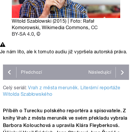
Witold Szablowski (2015) | Foto: Rafał
Komorowski, Wikimedia Commons,
CC
BY-SA 4.0
,
©
Je nám líto, ale k tomuto audiu již vypršela autorská práva.
Předchozí
Následující
Celý seriál:
Vrah z města meruněk. Literární reportáže
Witolda Szabłowského
Příběh o Turecku polského reportéra a spisovatele. Z
knihy Vrah z města meruněk ve svém překladu vybrala
Barbora Kolouchová a upravila Klára Fleyberková.