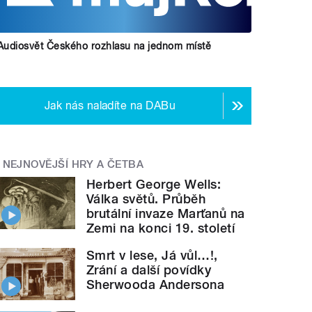
Audiosvět Českého rozhlasu na jednom místě
Jak nás naladíte na DABu
NEJNOVĚJŠÍ HRY A ČETBA
Herbert George Wells:
Válka světů. Průběh
brutální invaze Marťanů na
Zemi na konci 19. století
Smrt v lese, Já vůl…!,
Zrání a další povídky
Sherwooda Andersona