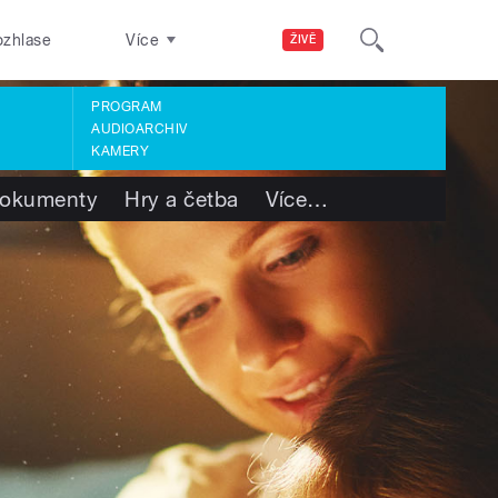
ozhlase
Více
ŽIVĚ
PROGRAM
AUDIOARCHIV
KAMERY
okumenty
Hry a četba
Více
…