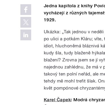
Jedna kapitola z knihy Poví
vycházejí z různých tajemst
1929.
Ukázka: „Tak jednou v neděli
po ulici a potkám Kláru; víte, 
idiot, hluchoněmá bláznivá ká
kudy šla, tudy blaženě hýkala,
blažení? Zrovna jsem se jí v
najednou zahlédnu, že má v pr
takový ten polní neřád, ale me
tehdy mě mohl trefit šlak. On
květ pompónové chryzantémy,
Karel Čapek
: Modrá chryz