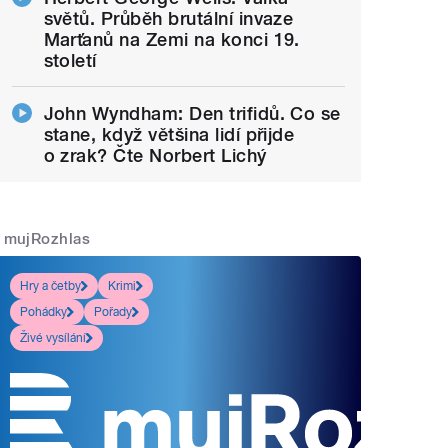
světů. Průběh brutální invaze
Marťanů na Zemi na konci 19.
století
John Wyndham: Den trifidů. Co se
stane, když většina lidí přijde
o zrak? Čte Norbert Lichý
mujRozhlas
Hry a četby
Krimi
Pohádky
Pořady
Živé vysílání