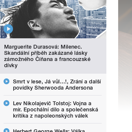
Marguerite Durasová: Milenec.
Skandální příběh zakázané lásky
zámožného Číňana a francouzské
dívky
Smrt v lese, Já vůl…!, Zrání a další
povídky Sherwooda Andersona
Lev Nikolajevič Tolstoj: Vojna a
mír. Epochální dílo a společenská
kritika z napoleonských válek
Herbert George Wells: Válka