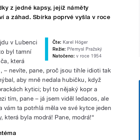
dky z jedné kapsy, jejíž náměty
ví a záhad. Sbírka poprvé vyšla v roce
 jdu v Lubenci
Čte:
Karel Höger
Režie:
Přemysl Pražský
to byl tamní
Natočeno:
v roce 1954
ča, která
 – nevíte, pane, proč jsou tihle idioti tak
yhýbal, aby mně nedala hubičku, když
ackách kytici; byl to nějaký kopr a
zi tím, pane – já jsem viděl ledacos, ale
a vám ta potrhlá měla ve své kytce jeden
 která byla modrá! Pane, modrá!“
antéma