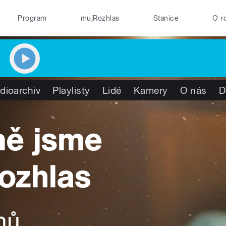
Program
mujRozhlas
Stanice
O r
dioarchiv
Playlisty
Lidé
Kamery
O nás
D