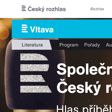
Přejít k hlavnímu obsahu
iRozhlas
Literatura
Program
Pořady
Au