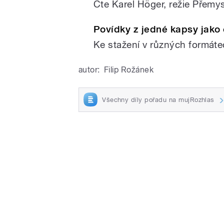
Čte Karel Höger, režie Přemy
Povídky z jedné kapsy jako 
Ke stažení v různých formát
autor:
Filip Rožánek
Všechny díly pořadu na mujRozhlas