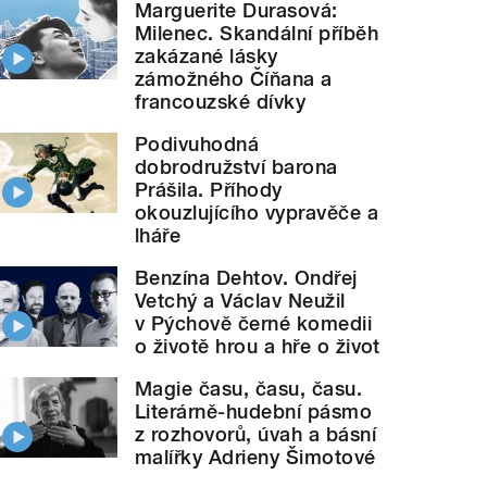
Marguerite Durasová:
Milenec. Skandální příběh
zakázané lásky
zámožného Číňana a
francouzské dívky
Podivuhodná
dobrodružství barona
Prášila. Příhody
okouzlujícího vypravěče a
lháře
Benzína Dehtov. Ondřej
Vetchý a Václav Neužil
v Pýchově černé komedii
o životě hrou a hře o život
Magie času, času, času.
Literárně-hudební pásmo
z rozhovorů, úvah a básní
malířky Adrieny Šimotové