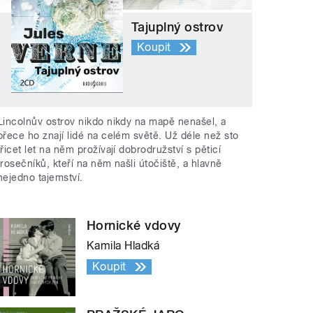
Tajuplný ostrov
Koupit
Lincolnův ostrov nikdo nikdy na mapě nenašel, a
přece ho znají lidé na celém světě. Už déle než sto
třicet let na něm prožívají dobrodružství s pěticí
trosečníků, kteří na něm našli útočiště, a hlavně
nejedno tajemství.
Hornické vdovy
Kamila Hladká
Koupit