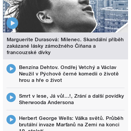
Marguerite Durasová: Milenec. Skandální příběh
zakázané lásky zámožného Číňana a
francouzské dívky
Benzína Dehtov. Ondřej Vetchý a Václav
Neužil v Pýchově černé komedii o životě
hrou a hře o život
Smrt v lese, Já vůl…!, Zrání a další povídky
Sherwooda Andersona
Herbert George Wells: Válka světů. Průběh
brutální invaze Marťanů na Zemi na konci
19. století