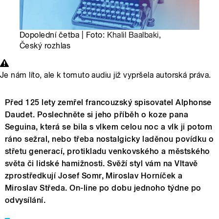
Dopolední četba | Foto:
Khalil Baalbaki
,
Český rozhlas
Je nám líto, ale k tomuto audiu již vypršela autorská práva.
Před 125 lety zemřel francouzský spisovatel Alphonse
Daudet. Poslechněte si jeho příběh o koze pana
Seguina, která se bila s vlkem celou noc a vlk ji potom
ráno sežral, nebo třeba nostalgicky laděnou povídku o
střetu generací, protikladu venkovského a městského
světa či lidské hamižnosti. Svěží styl vám na Vltavě
zprostředkují Josef Somr, Miroslav Horníček a
Miroslav Středa. On-line po dobu jednoho týdne po
odvysílání.