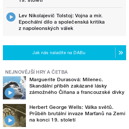
Lev Nikolajevič Tolstoj: Vojna a mír.
Epochální dílo a společenská kritika
z napoleonských válek
Jak nás naladíte na DABu
NEJNOVĚJŠÍ HRY A ČETBA
Marguerite Durasová: Milenec.
Skandální příběh zakázané lásky
zámožného Číňana a francouzské dívky
Herbert George Wells: Válka světů.
Průběh brutální invaze Marťanů na Zemi
na konci 19. století