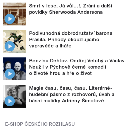
Smrt v lese, Já vůl…!, Zrání a další
povídky Sherwooda Andersona
Podivuhodná dobrodružství barona
Prášila. Příhody okouzlujícího
vypravěče a lháře
Benzína Dehtov. Ondřej Vetchý a Václav
Neužil v Pýchově černé komedii
o životě hrou a hře o život
Magie času, času, času. Literárně-
hudební pásmo z rozhovorů, úvah a
básní malířky Adrieny Šimotové
E-SHOP ČESKÉHO ROZHLASU