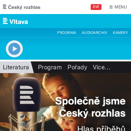
Přejít k hlavnímu obsahu
MENU
ŽIVĚ
PROGRAM
AUDIOARCHIV
KAMERY
Literatura
Program
Pořady
Více
…