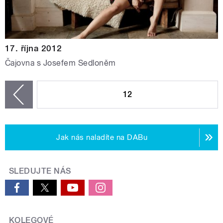
17. října 2012
Čajovna s Josefem Sedloněm
STRÁNKY
12
zí
Jak nás naladíte na DABu
SLEDUJTE NÁS
KOLEGOVÉ