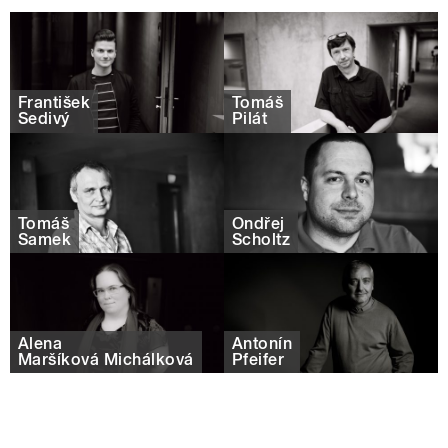
František
Tomáš
Šedivý
Pilát
Tomáš
Ondřej
Samek
Scholtz
Alena
Antonín
Maršíková Michálková
Pfeifer