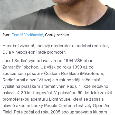
foto:
Tomáš Vodňanský
,
Český rozhlas
Hudební vizionář, rádiový moderátor a hudební redaktor,
DJ a v neposlední řadě promotér.
Josef Sedloň vystudoval v roce 1994 VŠE obor
Zahraniční obchod. Už však od roku 1990 až do
současnosti působí v Českém Rozhlase (Mikrofórum,
Radiožurnál a nyní Vltava) a o rok později začal také
vysílat na pražském alternativním Radiu 1, kde nedávno
oslavil už 30 let fungování. V polovičce 90. let také založil
promotérskou agenturu Lighthouse, která se zapsala
hlavně akcemi Lucky People Center a festivaly Open Air
Field. Poté začal od roku 2005 spolupracovat s klubem