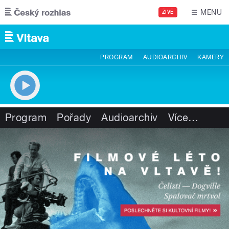
Přejít k hlavnímu obsahu
MENU
ŽIVĚ
PROGRAM
AUDIOARCHIV
KAMERY
Program
Pořady
Audioarchiv
Více
…