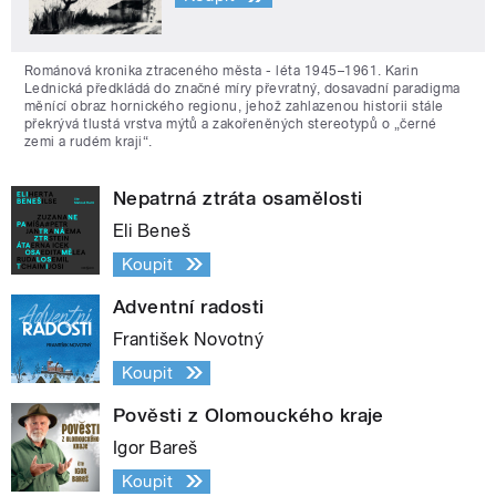
Románová kronika ztraceného města - léta 1945–1961. Karin
Lednická předkládá do značné míry převratný, dosavadní paradigma
měnící obraz hornického regionu, jehož zahlazenou historii stále
překrývá tlustá vrstva mýtů a zakořeněných stereotypů o „černé
zemi a rudém kraji“.
Nepatrná ztráta osamělosti
Eli Beneš
Koupit
Adventní radosti
František Novotný
Koupit
Pověsti z Olomouckého kraje
Igor Bareš
Koupit