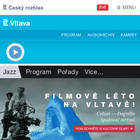
Přejít k hlavnímu obsahu
MENU
ŽIVĚ
PROGRAM
AUDIOARCHIV
KAMERY
Jazz
Program
Pořady
Více
…