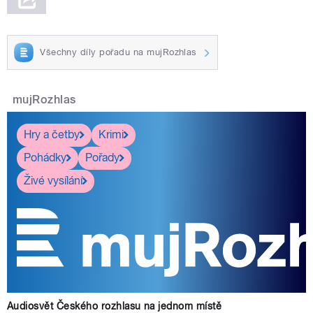
Všechny díly pořadu na mujRozhlas
mujRozhlas
Hry a četby
Krimi
Pohádky
Pořady
Živé vysílání
Audiosvět Českého rozhlasu na jednom místě