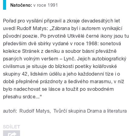
Natočeno:
v roce 1991
Pořad pro vysílání připravil a zkraje devadesátých let
uvedl Rudolf Matys: „Zábrana byl i autorem vynikající
původní poezie. Po prvotině Utkvělé černé ikony jsou tu
především dvě sbírky vydané v roce 1968: sonetová
kolekce Stránek z deníku a soubor básní převážně
psaných volným veršem – Lynč. Jejich autobiografický
civilismus je situuje do blízkosti poetiky kolářovské
skupiny 42, lidském údělu a jeho každodenní tíze i o
době přeplněné prázdnoty a šedivého marasmu, v níž
bylo nadechovat se lásce a toužit po svobodném
přesahu srdce...“
autoři:
Rudolf Matys
,
Tvůrčí skupina Drama a literatura