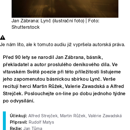
Jan Zábrana: Lynč (ilustrační foto) | Foto:
Shutterstock
Je nám líto, ale k tomuto audiu již vypršela autorská práva.
Před 90 lety se narodil Jan Zábrana, básník,
překladatel a autor proslulého deníkového díla. Ve
vltavském Světě poezie při této příležitosti listujeme
jeho zapomenutou básnickou sbírkou Lynč. Verše
recitují herci Martin Růžek, Valerie Zawadská a Alfred
Strejček. Poslouchejte on-line po dobu jednoho týdne
po odvysílání.
Účinkují:
Alfred Strejček, Martin Růžek, Valérie Zawadská
Připravil:
Rudolf Matys
Režie:
Jan Tůma