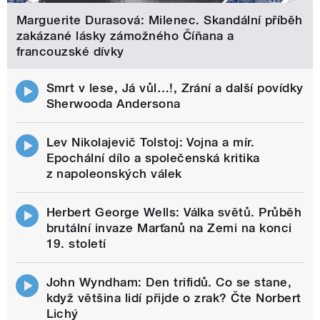
Marguerite Durasová: Milenec. Skandální příběh
zakázané lásky zámožného Číňana a
francouzské dívky
Smrt v lese, Já vůl…!, Zrání a další povídky
Sherwooda Andersona
Lev Nikolajevič Tolstoj: Vojna a mír.
Epochální dílo a společenská kritika
z napoleonských válek
Herbert George Wells: Válka světů. Průběh
brutální invaze Marťanů na Zemi na konci
19. století
John Wyndham: Den trifidů. Co se stane,
když většina lidí přijde o zrak? Čte Norbert
Lichý