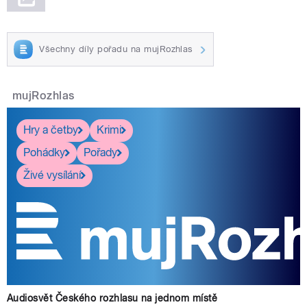
Všechny díly pořadu na mujRozhlas
mujRozhlas
Hry a četby
Krimi
Pohádky
Pořady
Živé vysílání
Audiosvět Českého rozhlasu na jednom místě