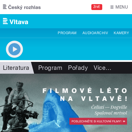
Přejít k hlavnímu obsahu
MENU
ŽIVĚ
PROGRAM
AUDIOARCHIV
KAMERY
Literatura
Program
Pořady
Více
…