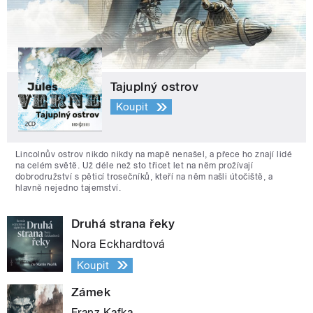
Tajuplný ostrov
Koupit
Lincolnův ostrov nikdo nikdy na mapě nenašel, a přece ho znají lidé
na celém světě. Už déle než sto třicet let na něm prožívají
dobrodružství s pěticí trosečníků, kteří na něm našli útočiště, a
hlavně nejedno tajemství.
Druhá strana řeky
Nora Eckhardtová
Koupit
Zámek
Franz Kafka