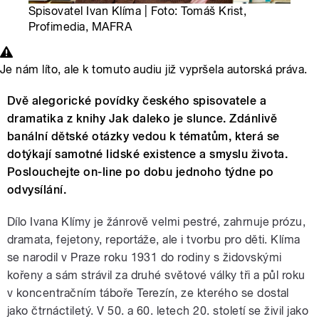
Spisovatel Ivan Klíma | Foto: Tomáš Krist,
Profimedia, MAFRA
Je nám líto, ale k tomuto audiu již vypršela autorská práva.
Dvě alegorické povídky českého spisovatele a
dramatika z knihy Jak daleko je slunce. Zdánlivě
banální dětské otázky vedou k tématům, která se
dotýkají samotné lidské existence a smyslu života.
Poslouchejte on-line po dobu jednoho týdne po
odvysílání.
Dílo Ivana Klímy je žánrově velmi pestré, zahrnuje prózu,
dramata, fejetony, reportáže, ale i tvorbu pro děti. Klíma
se narodil v Praze roku 1931 do rodiny s židovskými
kořeny a sám strávil za druhé světové války tři a půl roku
v koncentračním táboře Terezín, ze kterého se dostal
jako čtrnáctiletý. V 50. a 60. letech 20. století se živil jako