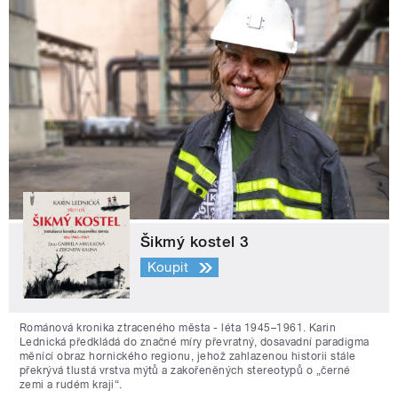
Šikmý kostel 3
Koupit
Románová kronika ztraceného města - léta 1945–1961. Karin
Lednická předkládá do značné míry převratný, dosavadní paradigma
měnící obraz hornického regionu, jehož zahlazenou historii stále
překrývá tlustá vrstva mýtů a zakořeněných stereotypů o „černé
zemi a rudém kraji“.