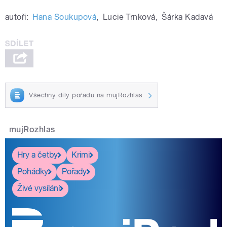
autoři:
Hana Soukupová
,
Lucie Trnková
,
Šárka Kadavá
Všechny díly pořadu na mujRozhlas
mujRozhlas
Hry a četby
Krimi
Pohádky
Pořady
Živé vysílání