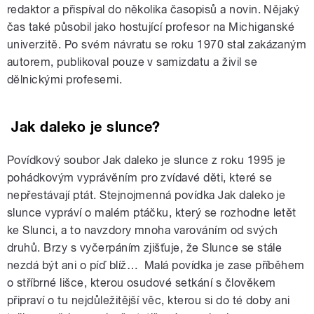
redaktor a přispíval do několika časopisů a novin. Nějaký
čas také působil jako hostující profesor na Michiganské
univerzitě. Po svém návratu se roku 1970 stal zakázaným
autorem, publikoval pouze v samizdatu a živil se
dělnickými profesemi.
Jak daleko je slunce?
Povídkový soubor Jak daleko je slunce z roku 1995 je
pohádkovým vyprávěním pro zvídavé děti, které se
nepřestávají ptát. Stejnojmenná povídka Jak daleko je
slunce vypráví o malém ptáčku, který se rozhodne letět
ke Slunci, a to navzdory mnoha varováním od svých
druhů. Brzy s vyčerpáním zjišťuje, že Slunce se stále
nezdá být ani o píď blíž… Malá povídka je zase příběhem
o stříbrné lišce, kterou osudové setkání s člověkem
připraví o tu nejdůležitější věc, kterou si do té doby ani