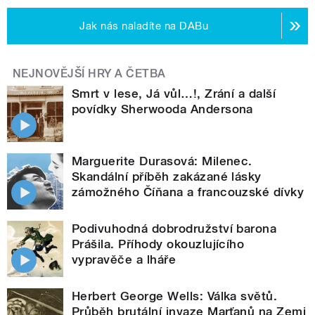
Jak nás naladíte na DABu
NEJNOVĚJŠÍ HRY A ČETBA
Smrt v lese, Já vůl…!, Zrání a další
povídky Sherwooda Andersona
Marguerite Durasová: Milenec.
Skandální příběh zakázané lásky
zámožného Číňana a francouzské dívky
Podivuhodná dobrodružství barona
Prášila. Příhody okouzlujícího
vypravěče a lháře
Herbert George Wells: Válka světů.
Průběh brutální invaze Marťanů na Zemi