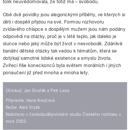
tolik neuvědomovala, že totiž má – svobodu.
Obě dvě povídky jsou alegorickými příběhy, ve kterých si
děti i dospělí přijdou na své. Formou rozhovoru
zvídavého chlapce s dospělým mužem jsou nám podány
odpovědi na otázky, proč je v létě teplo, jak daleko je
slunce nebo jaký může být život v nesvobodě. Zdánlivě
banální dětské otázky tak vedou k tématům, která se
dotýkají samotné lidské existence a smyslu života.
Zvířecí říše koneckonců byla světem morálních i jiných
ponaučení již před mnoha a mnoha lety.
Účinkují: Jan Dvořák a Petr Lexa
Připravila: Hana Krejčová
Režie: Aleš Vrzák
Natočeno v českobudějovickém studiu Českého rozhlasu v
roce 2003.