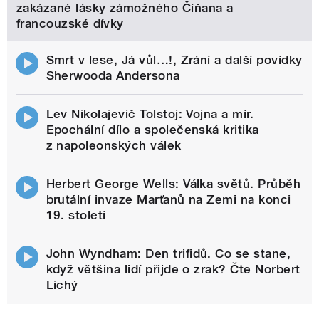
zakázané lásky zámožného Číňana a
francouzské dívky
Smrt v lese, Já vůl…!, Zrání a další povídky
Sherwooda Andersona
Lev Nikolajevič Tolstoj: Vojna a mír.
Epochální dílo a společenská kritika
z napoleonských válek
Herbert George Wells: Válka světů. Průběh
brutální invaze Marťanů na Zemi na konci
19. století
John Wyndham: Den trifidů. Co se stane,
když většina lidí přijde o zrak? Čte Norbert
Lichý