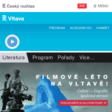
Přejít k hlavnímu obsahu
MENU
ŽIVĚ
PROGRAM
AUDIOARCHIV
KAMERY
Literatura
Program
Pořady
Více
…