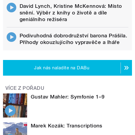
David Lynch, Kristine McKennová: Místo
snění. Výběr z knihy o životě a díle
geniálního režiséra
Podivuhodná dobrodružství barona Prášila.
Příhody okouzlujícího vypravěče a lháře
Jak nás naladíte na DABu
VÍCE Z POŘADU
Gustav Mahler: Symfonie 1–9
Marek Kozák: Transcriptions