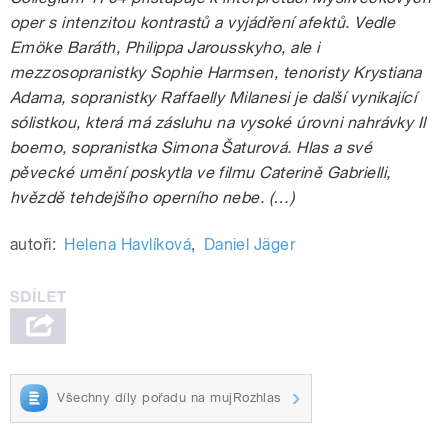
oper s intenzitou kontrastů a vyjádření afektů. Vedle
Emöke Baráth, Philippa Jarousskyho, ale i
mezzosopranistky Sophie Harmsen, tenoristy Krystiana
Adama, sopranistky Raffaelly Milanesi je další vynikající
sólistkou, která má zásluhu na vysoké úrovni nahrávky Il
boemo, sopranistka Simona Šaturová. Hlas a své
pěvecké umění poskytla ve filmu Caterině Gabrielli,
hvězdě tehdejšího operního nebe. (…)
autoři:
Helena Havlíková
,
Daniel Jäger
Všechny díly pořadu na mujRozhlas