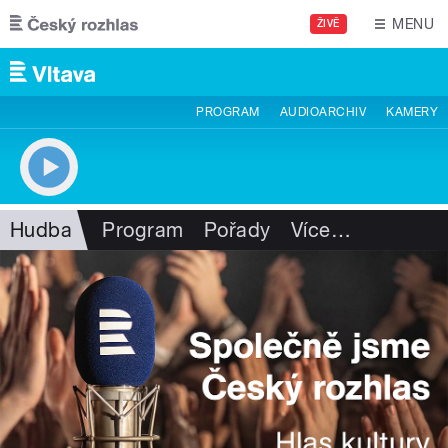
Přejít k hlavnímu obsahu
MENU
ŽIVĚ
PROGRAM
AUDIOARCHIV
KAMERY
Hudba
Program
Pořady
Více
…