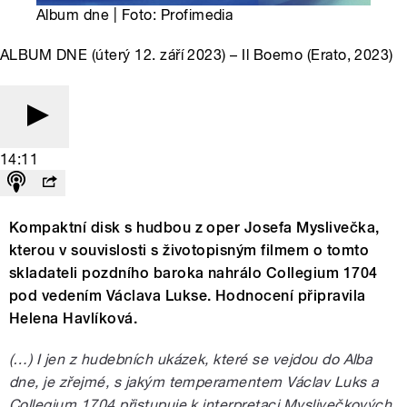
Album dne | Foto: Profimedia
ALBUM DNE (úterý 12. září 2023) – Il Boemo (Erato, 2023)
14:11
Kompaktní disk s hudbou z oper Josefa Myslivečka,
kterou v souvislosti s životopisným filmem o tomto
skladateli pozdního baroka nahrálo Collegium 1704
pod vedením Václava Lukse. Hodnocení připravila
Helena Havlíková.
(…) I jen z hudebních ukázek, které se vejdou do Alba
dne, je zřejmé, s jakým temperamentem Václav Luks a
Collegium 1704 přistupuje k interpretaci Myslivečkových