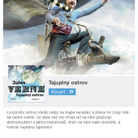
Tajuplný ostrov
Koupit
Lincolnův ostrov nikdo nikdy na mapě nenašel, a přece ho znají lidé
na celém světě. Už déle než sto třicet let na něm prožívají
dobrodružství s pěticí trosečníků, kteří na něm našli útočiště, a
hlavně nejedno tajemství.