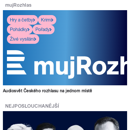
mujRozhlas
Hry a četby
Krimi
Pohádky
Pořady
Živé vysílání
Audiosvět Českého rozhlasu na jednom místě
NEJPOSLOUCHANĚJŠÍ