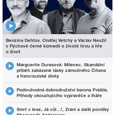
Benzína Dehtov. Ondřej Vetchý a Václav Neužil
v Pýchově černé komedii o životě hrou a hře
o život
Marguerite Durasová: Milenec. Skandální
příběh zakázané lásky zámožného Číňana
a francouzské dívky
Podivuhodná dobrodružství barona Prášila.
Příhody okouzlujícího vypravěče a lháře
Smrt v lese, Já vůl…!, Zrání a další povídky
Sherwooda Andersona