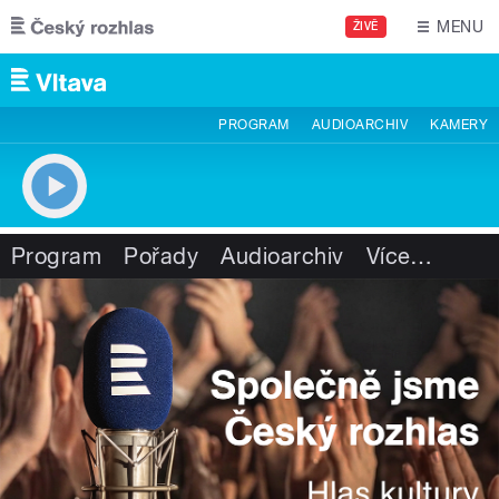
Přejít k hlavnímu obsahu
MENU
ŽIVĚ
PROGRAM
AUDIOARCHIV
KAMERY
Program
Pořady
Audioarchiv
Více
…