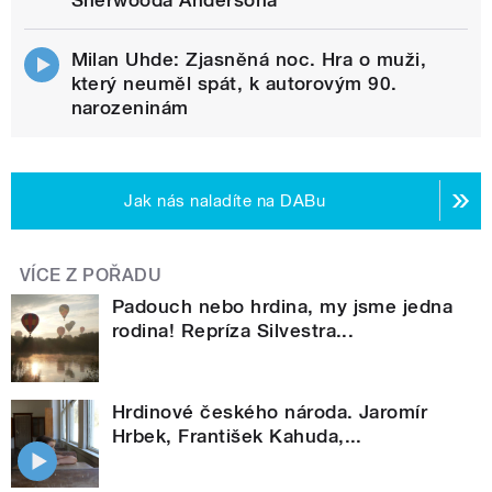
Milan Uhde: Zjasněná noc. Hra o muži,
který neuměl spát, k autorovým 90.
narozeninám
Jak nás naladíte na DABu
VÍCE Z POŘADU
Padouch nebo hrdina, my jsme jedna
rodina! Repríza Silvestra...
Hrdinové českého národa. Jaromír
Hrbek, František Kahuda,...