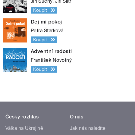
Jiří Suchý, Jiří Šlitr
Koupit
Dej mi pokoj
Petra Štarková
Koupit
Adventní radosti
František Novotný
Koupit
Český rozhlas
O nás
Válka na Ukrajině
Jak nás naladíte