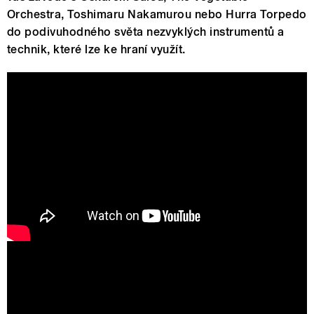
Orchestra, Toshimaru Nakamurou nebo Hurra Torpedo
do podivuhodného světa nezvyklých instrumentů a
technik, které lze ke hraní využít.
The Idea of the Vegetable Orchestra
Hurra Torpedo - Total Eclipse Of The
Heart (live)