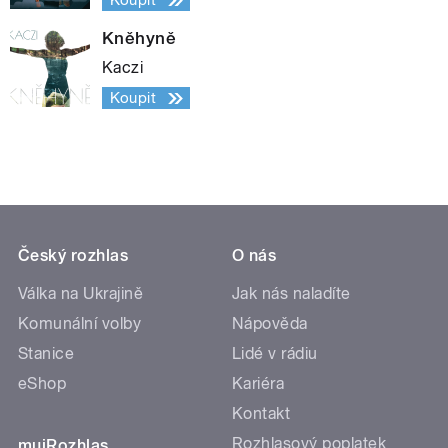
Koupit
Kněhyně
Kaczi
Koupit
Český rozhlas
O nás
Válka na Ukrajině
Jak nás naladíte
Komunální volby
Nápověda
Stanice
Lidé v rádiu
eShop
Kariéra
Kontakt
Rozhlasový poplatek
mujRozhlas