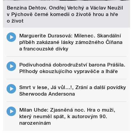
Benzína Dehtov. Ondřej Vetchý a Václav Neužil
v Pýchově černé komedii o životě hrou a hře
o život
Marguerite Durasová: Milenec. Skandální
příběh zakázané lásky zámožného Číňana
a francouzské dívky
Podivuhodná dobrodružství barona Prášila.
Příhody okouzlujícího vypravěče a lháře
Smrt v lese, Já vůl…!, Zrání a další povídky
Sherwooda Andersona
Milan Uhde: Zjasněná noc. Hra o muži,
který neuměl spát, k autorovým 90.
narozeninám