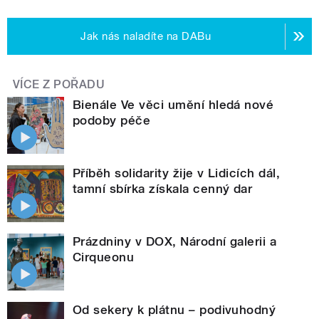
Jak nás naladíte na DABu
VÍCE Z POŘADU
Bienále Ve věci umění hledá nové
podoby péče
Příběh solidarity žije v Lidicích dál,
tamní sbírka získala cenný dar
Prázdniny v DOX, Národní galerii a
Cirqueonu
Od sekery k plátnu – podivuhodný