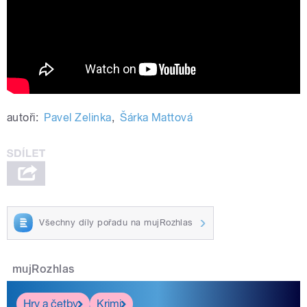
autoři:
Pavel Zelinka
,
Šárka Mattová
Všechny díly pořadu na mujRozhlas
mujRozhlas
Hry a četby
Krimi