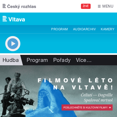
Přejít k hlavnímu obsahu
MENU
ŽIVĚ
PROGRAM
AUDIOARCHIV
KAMERY
Hudba
Program
Pořady
Více
…