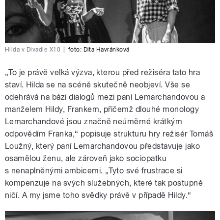
Hilda v Divadle X10
|
foto:
Dita Havránková
„To je právě velká výzva, kterou před režiséra tato hra
staví. Hilda se na scéně skutečně neobjeví. Vše se
odehrává na bázi dialogů mezi paní Lemarchandovou a
manželem Hildy, Frankem, přičemž dlouhé monology
Lemarchandové jsou značně neúměrné krátkým
odpovědím Franka,“ popisuje strukturu hry režisér Tomáš
Loužný, který paní Lemarchandovou představuje jako
osamělou ženu, ale zároveň jako sociopatku
s nenaplněnými ambicemi. „Tyto své frustrace si
kompenzuje na svých služebných, které tak postupně
ničí. A my jsme toho svědky právě v případě Hildy.“