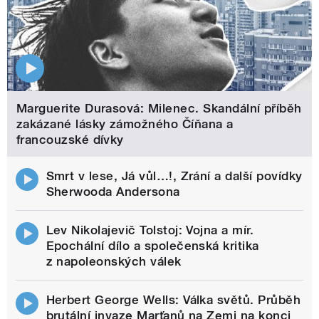
Marguerite Durasová: Milenec. Skandální příběh
zakázané lásky zámožného Číňana a
francouzské dívky
Smrt v lese, Já vůl…!, Zrání a další povídky
Sherwooda Andersona
Lev Nikolajevič Tolstoj: Vojna a mír.
Epochální dílo a společenská kritika
z napoleonských válek
Herbert George Wells: Válka světů. Průběh
brutální invaze Marťanů na Zemi na konci