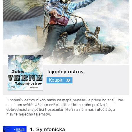
Tajuplný ostrov
Koupit
Lincolnův ostrov nikdo nikdy na mapě nenašel, a přece ho znají lidé
na celém světě. Už déle než sto třicet let na něm prožívají
dobrodružství s pěticí trosečníků, kteří na něm našli útočiště, a
hlavně nejedno tajemství.
1. Symfonická