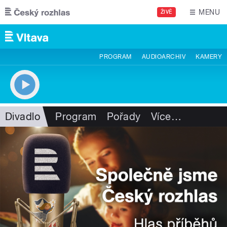
Přejít k hlavnímu obsahu
MENU
ŽIVĚ
PROGRAM
AUDIOARCHIV
KAMERY
Divadlo
Program
Pořady
Více
…