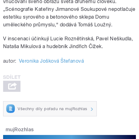
vnucování svého obrazu světa druhému člověku.
„Scénografie Kateřiny Jirmanové Soukupové nepotlačuje
estetiku syrového a betonového sklepa Domu
uměleckého průmyslu,“ dodává Tomáš Loužný.
V inscenaci účinkují Lucie Roznětínská, Pavel Neškudla,
Nataša Mikulová a hudebník Jindřich Čížek.
autor:
Veronika Jošková Štefanová
Všechny díly pořadu na mujRozhlas
mujRozhlas