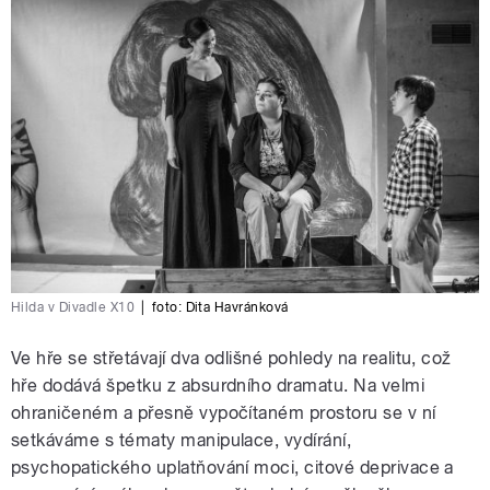
Hilda v Divadle X10
|
foto:
Dita Havránková
Ve hře se střetávají dva odlišné pohledy na realitu, což
hře dodává špetku z absurdního dramatu. Na velmi
ohraničeném a přesně vypočítaném prostoru se v ní
setkáváme s tématy manipulace, vydírání,
psychopatického uplatňování moci, citové deprivace a