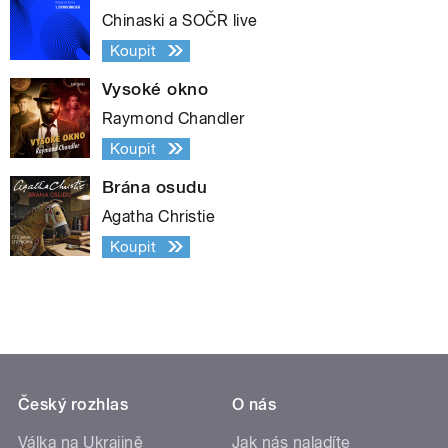
Chinaski a SOČR live
Koupit
Vysoké okno
Raymond Chandler
Koupit
Brána osudu
Agatha Christie
Koupit
Český rozhlas
O nás
Válka na Ukrajině
Jak nás naladíte