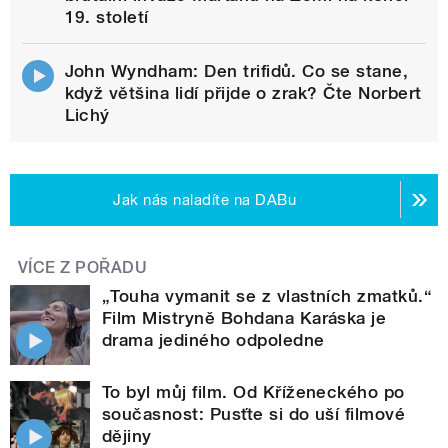
19. století
John Wyndham: Den trifidů. Co se stane,
když většina lidí přijde o zrak? Čte Norbert
Lichý
Jak nás naladíte na DABu
VÍCE Z POŘADU
„Touha vymanit se z vlastních zmatků.“
Film Mistryně Bohdana Karáska je
drama jediného odpoledne
To byl můj film. Od Kříženeckého po
současnost: Pusťte si do uší filmové
dějiny