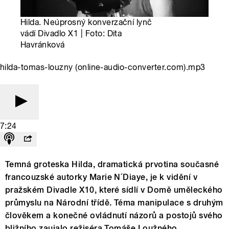
Hilda. Neúprosný konverzační lynč
vádí Divadlo X1 | Foto: Dita
Havránková
hilda-tomas-louzny (online-audio-converter.com).mp3
7:24
Temná groteska Hilda, dramatická prvotina současné
francouzské autorky Marie N´Diaye, je k vidění v
pražském Divadle X10, které sídlí v Domě uměleckého
průmyslu na Národní třídě. Téma manipulace s druhým
člověkem a konečné ovládnutí názorů a postojů svého
bližního zaujalo režiséra Tomáše Loužného.