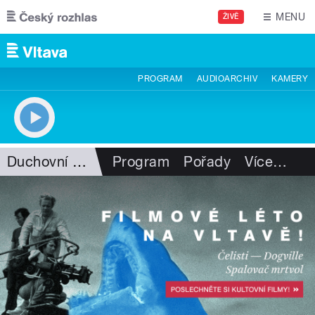
Přejít k hlavnímu obsahu
MENU
ŽIVĚ
PROGRAM
AUDIOARCHIV
KAMERY
Duchovní hudba
Program
Pořady
Více
…