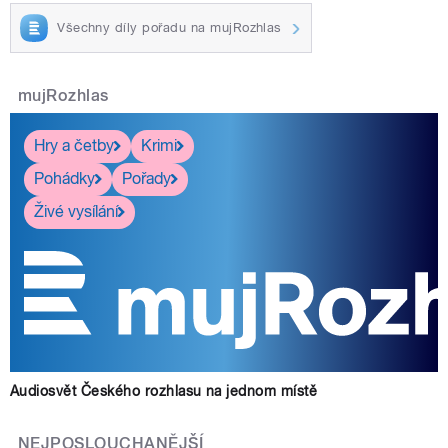
Všechny díly pořadu na mujRozhlas
mujRozhlas
Hry a četby
Krimi
Pohádky
Pořady
Živé vysílání
Audiosvět Českého rozhlasu na jednom místě
NEJPOSLOUCHANĚJŠÍ