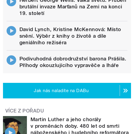
brutální invaze Marťanů na Zemi na konci
19. století
David Lynch, Kristine McKennová: Místo
snění. Výběr z knihy o životě a díle
geniálního režiséra
Podivuhodná dobrodružství barona Prášila.
Příhody okouzlujícího vypravěče a lháře
Jak nás naladíte na DABu
VÍCE Z POŘADU
Martin Luther a jeho chorály
v proměnách doby. 480 let od smrti
náboženského i hudebního reformátora