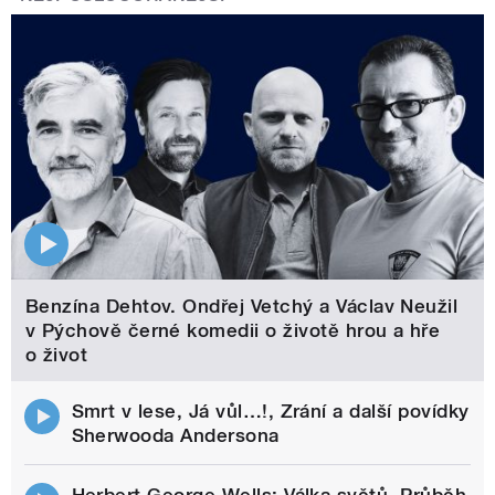
Benzína Dehtov. Ondřej Vetchý a Václav Neužil
v Pýchově černé komedii o životě hrou a hře
o život
Smrt v lese, Já vůl…!, Zrání a další povídky
Sherwooda Andersona
Herbert George Wells: Válka světů. Průběh