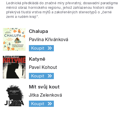
Lednická předkládá do značné míry převratný, dosavadní paradigma
měnící obraz hornického regionu, jehož zahlazenou historii stále
překrývá tlustá vrstva mýtů a zakořeněných stereotypů o „černé
zemi a rudém kraji“.
Chalupa
Pavlína Křivánková
Koupit
Katyně
Pavel Kohout
Koupit
Mít svůj kout
Jitka Zelenková
Koupit