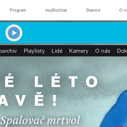
Program
mujRozhlas
Stanice
O r
oarchiv
Playlisty
Lidé
Kamery
O nás
Dok