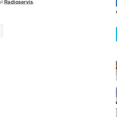
ví
Radioservis
.