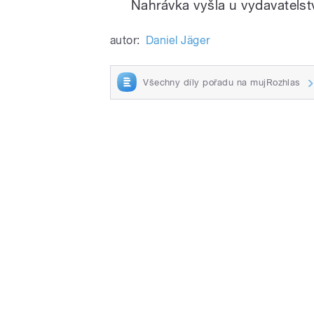
Nahrávka vyšla u vydavatelst
autor:
Daniel Jäger
Všechny díly pořadu na mujRozhlas