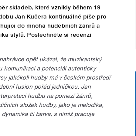
ěr skladeb, které vznikly během 19
 dobu Jan Kučera kontinuálně píše pro
hující do mnoha hudebních žánrů a
ika stylů. Poslechněte si recenzi
nahrávce opět ukázal, že muzikantský
ou komunikaci a potenciál autenticky
rysy jakékoli hudby má v českém prostředí
udební fusion pořád jedničkou. Jan
nterpretaci hudbu na pomezí žánrů,
ičních složek hudby, jako je melodika,
, dynamika či barva, s nimiž pracuje