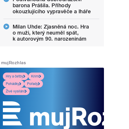
barona Prášila. Příhody
okouzlujícího vypravěče a lháře
Milan Uhde: Zjasněná noc. Hra
o muži, který neuměl spát,
k autorovým 90. narozeninám
mujRozhlas
Hry a četby
Krimi
Pohádky
Pořady
Živé vysílání