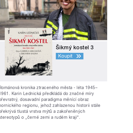
Šikmý kostel 3
Koupit
Románová kronika ztraceného města - léta 1945–
1961. Karin Lednická předkládá do značné míry
převratný, dosavadní paradigma měnící obraz
hornického regionu, jehož zahlazenou historii stále
překrývá tlustá vrstva mýtů a zakořeněných
stereotypů o „černé zemi a rudém kraji“.