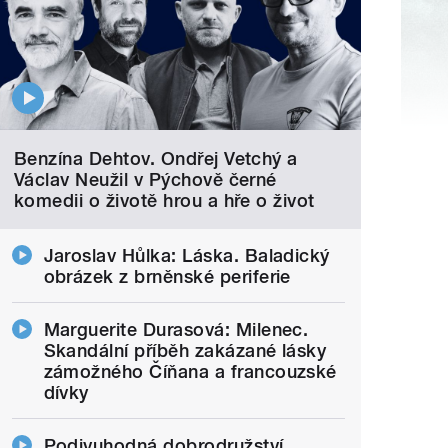
Benzína Dehtov. Ondřej Vetchý a
Václav Neužil v Pýchově černé
komedii o životě hrou a hře o život
Jaroslav Hůlka: Láska. Baladický
obrázek z brněnské periferie
Marguerite Durasová: Milenec.
Skandální příběh zakázané lásky
zámožného Číňana a francouzské
dívky
Podivuhodná dobrodružství