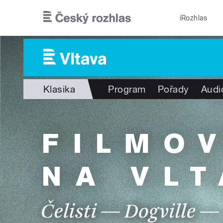
Přejít k hlavnímu obsahu
iRozhlas
Klasika
Program
Pořady
Audi