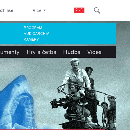
ozhlase
Více
ŽIVĚ
PROGRAM
AUDIOARCHIV
KAMERY
umenty
Hry a četba
Hudba
Videa