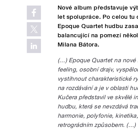
Nové album představuje výb
let spolupráce. Po celou tu
Epoque Quartet hudbu zasa
balancující na pomezí někol
Milana Bátora.
(…) Epoque Quartet na nové 
feeling, osobní drajv, vyspěl
vystihnout charakteristické 
na rozdávání a je v oblasti h
Kučera představil ve skvělé i
hudbu, která se nevzdává trad
harmonie, polyfonie, kinetika
retrográdním způsobem. (…)