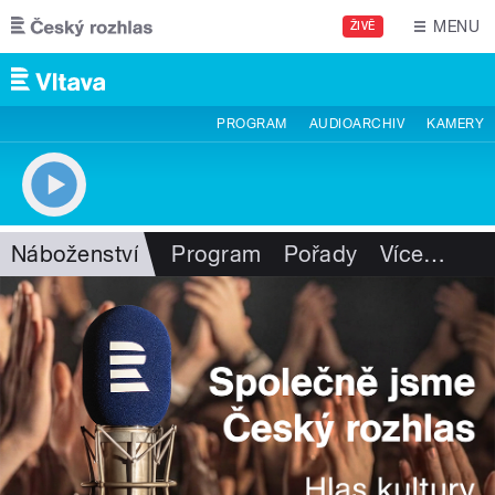
Přejít k hlavnímu obsahu
MENU
ŽIVĚ
PROGRAM
AUDIOARCHIV
KAMERY
Náboženství
Program
Pořady
Více
…