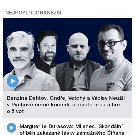
NEJPOSLOUCHANĚJŠÍ
Benzína Dehtov. Ondřej Vetchý a Václav Neužil
v Pýchově černé komedii o životě hrou a hře
o život
Marguerite Durasová: Milenec. Skandální
příběh zakázané lásky zámožného Číňana