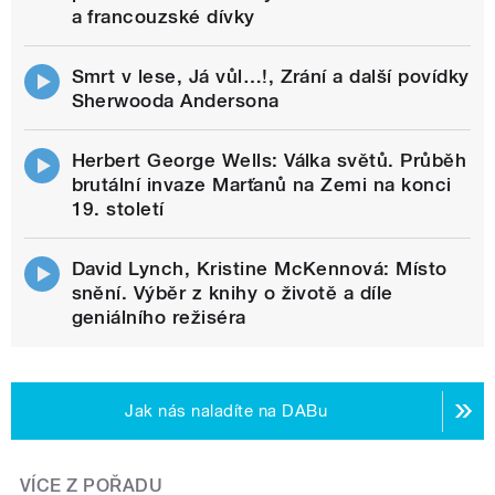
a francouzské dívky
Smrt v lese, Já vůl…!, Zrání a další povídky
Sherwooda Andersona
Herbert George Wells: Válka světů. Průběh
brutální invaze Marťanů na Zemi na konci
19. století
David Lynch, Kristine McKennová: Místo
snění. Výběr z knihy o životě a díle
geniálního režiséra
Jak nás naladíte na DABu
VÍCE Z POŘADU