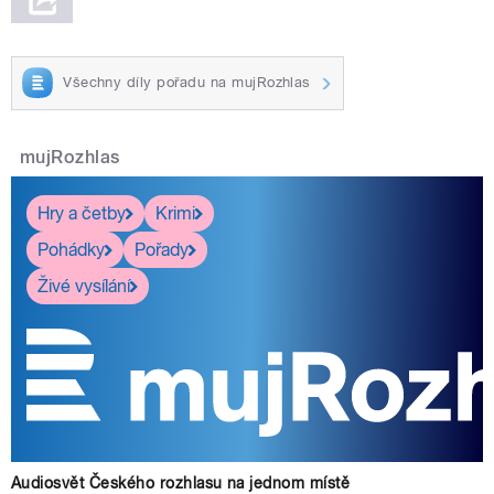
Všechny díly pořadu na mujRozhlas
mujRozhlas
Hry a četby
Krimi
Pohádky
Pořady
Živé vysílání
Audiosvět Českého rozhlasu na jednom místě