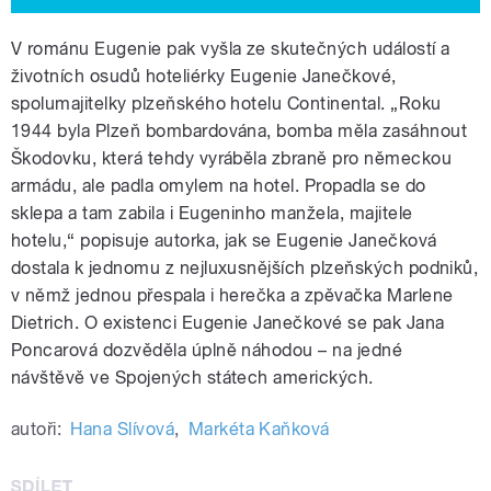
V románu Eugenie pak vyšla ze skutečných událostí a
životních osudů hoteliérky Eugenie Janečkové,
spolumajitelky plzeňského hotelu Continental. „Roku
1944 byla Plzeň bombardována, bomba měla zasáhnout
Škodovku, která tehdy vyráběla zbraně pro německou
armádu, ale padla omylem na hotel. Propadla se do
sklepa a tam zabila i Eugeninho manžela, majitele
hotelu,“ popisuje autorka, jak se Eugenie Janečková
dostala k jednomu z nejluxusnějších plzeňských podniků,
v němž jednou přespala i herečka a zpěvačka Marlene
Dietrich. O existenci Eugenie Janečkové se pak Jana
Poncarová dozvěděla úplně náhodou – na jedné
návštěvě ve Spojených státech amerických.
autoři:
Hana Slívová
,
Markéta Kaňková