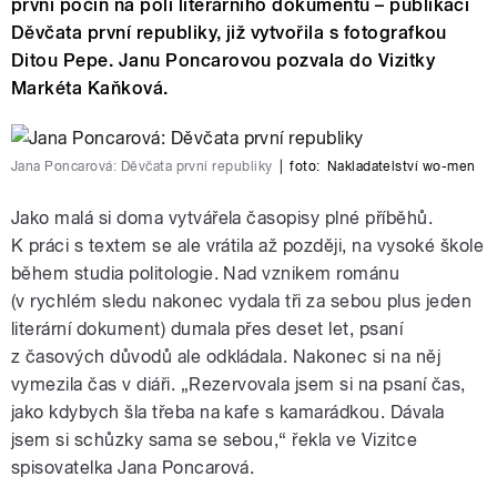
první počin na poli literárního dokumentu – publikaci
Děvčata první republiky, již vytvořila s fotografkou
Ditou Pepe. Janu Poncarovou pozvala do Vizitky
Markéta Kaňková.
Jana Poncarová: Děvčata první republiky
|
foto:
Nakladatelství wo-men
Jako malá si doma vytvářela časopisy plné příběhů.
K práci s textem se ale vrátila až později, na vysoké škole
během studia politologie. Nad vznikem románu
(v rychlém sledu nakonec vydala tři za sebou plus jeden
literární dokument) dumala přes deset let, psaní
z časových důvodů ale odkládala. Nakonec si na něj
vymezila čas v diáři. „Rezervovala jsem si na psaní čas,
jako kdybych šla třeba na kafe s kamarádkou. Dávala
jsem si schůzky sama se sebou,“ řekla ve Vizitce
spisovatelka Jana Poncarová.