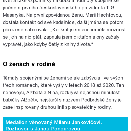
svět a také vzpomínky na dobu a hodnoty spojené se
jménem prvního československého prezidenta T. G.
Masaryka. Na první zpovídanou ženu, Marii Hechtovou,
dostala kontakt od své kadeřnice, další jména se potom
přirozeně nabalovala. „Kolikrát jsem ani neměla možnost
se jich na nic ptát, zapnula jsem diktafon a ony začaly
vyprávět, jako kdyby četly z knihy života.“
O ženách v rodině
Tématy spojenými se ženami se ale zabývala i ve svých
třech románech, které vyšly v letech 2018 až 2020. Ten
nenovější, Alžběta a Nina, rozkrývá nejasnou minulost
babičky Alžběty, nejstarší s názvem Podbrdské ženy je
zase inspirovaný druhou linií spisovatelčiny rodiny.
Medailon věnovaný Milanu Jankovičovi.
Rozhovor s Janou Poncarovou