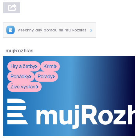
Všechny díly pořadu na mujRozhlas
mujRozhlas
Hry a četby
Krimi
Pohádky
Pořady
Živé vysílání