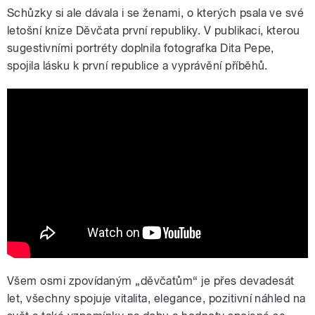
Schůzky si ale dávala i se ženami, o kterých psala ve své
letošní knize Děvčata první republiky. V publikaci, kterou
sugestivními portréty doplnila fotografka Dita Pepe,
spojila lásku k první republice a vyprávění příběhů.
kniha Děvčata první republiky
Všem osmi zpovídaným „děvčatům“ je přes devadesát
let, všechny spojuje vitalita, elegance, pozitivní náhled na