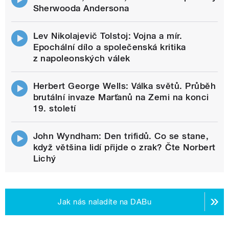
Sherwooda Andersona
Lev Nikolajevič Tolstoj: Vojna a mír.
Epochální dílo a společenská kritika
z napoleonských válek
Herbert George Wells: Válka světů. Průběh
brutální invaze Marťanů na Zemi na konci
19. století
John Wyndham: Den trifidů. Co se stane,
když většina lidí přijde o zrak? Čte Norbert
Lichý
Jak nás naladíte na DABu