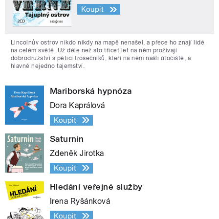
Koupit
Lincolnův ostrov nikdo nikdy na mapě nenašel, a přece ho znají lidé
na celém světě. Už déle než sto třicet let na něm prožívají
dobrodružství s pěticí trosečníků, kteří na něm našli útočiště, a
hlavně nejedno tajemství.
Mariborská hypnóza
Dora Kaprálová
Koupit
Saturnin
Zdeněk Jirotka
Koupit
Hledání veřejné služby
Irena Ryšánková
Koupit