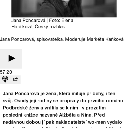
Jana Poncarová | Foto: Elena
Horálková, Český rozhlas
Jana Poncarová, spisovatelka. Moderuje Markéta Kaňková
57:20
Jana Poncarová je žena, která miluje příběhy, i ten
svůj. Osudy její rodiny se propsaly do prvního románu
Podbrdské ženy a vrátila se k nim i v prozatím
poslední knížce nazvané Alžběta a Nina. Před
nedávnou dobou jí pak nakladatelství wo-men vydalo