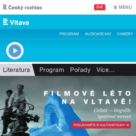
Přejít k hlavnímu obsahu
MENU
ŽIVĚ
PROGRAM
AUDIOARCHIV
KAMERY
Literatura
Program
Pořady
Více
…