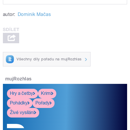
Play /
Dalibor Funda: Poslední promítač ze
autor:
Dominik Mačas
Sudet
Všechny díly pořadu na mujRozhlas
pause
mujRozhlas
Hry a četby
Krimi
Pohádky
Pořady
Živé vysílání