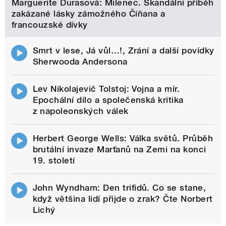
Marguerite Durasová: Milenec. Skandální příběh
zakázané lásky zámožného Číňana a
francouzské dívky
Smrt v lese, Já vůl…!, Zrání a další povídky
Sherwooda Andersona
Lev Nikolajevič Tolstoj: Vojna a mír.
Epochální dílo a společenská kritika
z napoleonských válek
Herbert George Wells: Válka světů. Průběh
brutální invaze Marťanů na Zemi na konci
19. století
John Wyndham: Den trifidů. Co se stane,
když většina lidí přijde o zrak? Čte Norbert
Lichý