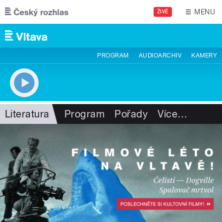
Přejít k hlavnímu obsahu
MENU
ŽIVĚ
PROGRAM
AUDIOARCHIV
KAMERY
Literatura
Program
Pořady
Více
…