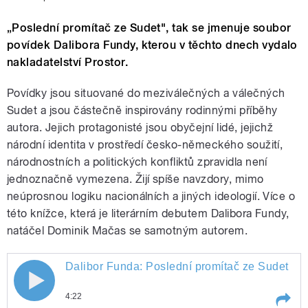
„Poslední promítač ze Sudet", tak se jmenuje soubor
povídek Dalibora Fundy, kterou v těchto dnech vydalo
nakladatelství Prostor.
Povídky jsou situované do meziválečných a válečných
Sudet a jsou částečně inspirovány rodinnými příběhy
autora. Jejich protagonisté jsou obyčejní lidé, jejichž
národní identita v prostředí česko-německého soužití,
národnostních a politických konfliktů zpravidla není
jednoznačně vymezena. Žijí spíše navzdory, mimo
neúprosnou logiku nacionálních a jiných ideologií. Více o
této knížce, která je literárním debutem Dalibora Fundy,
natáčel Dominik Mačas se samotným autorem.
Dalibor Funda: Poslední promítač ze Sudet
Dalibor Funda: Poslední promítač ze
4:22
Sudet