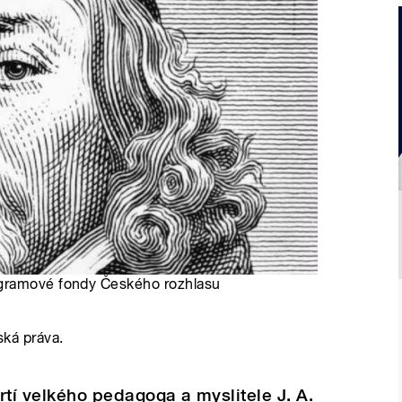
ogramové fondy Českého rozhlasu
ská práva.
mrtí velkého pedagoga a myslitele J. A.