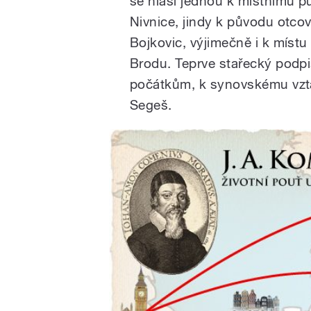
se hlásí jednou k místnímu pů
Nivnice, jindy k původu otc
Bojkovic, výjimečně i k míst
Brodu. Teprve stařecký podpis
počátkům, k synovskému vzta
Segeš.