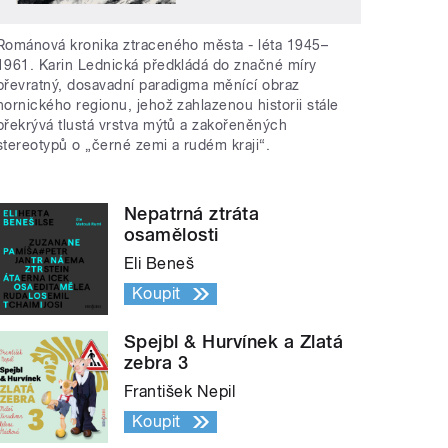
Románová kronika ztraceného města - léta 1945–
1961. Karin Lednická předkládá do značné míry
převratný, dosavadní paradigma měnící obraz
hornického regionu, jehož zahlazenou historii stále
překrývá tlustá vrstva mýtů a zakořeněných
stereotypů o „černé zemi a rudém kraji“.
Nepatrná ztráta
osamělosti
Eli Beneš
Koupit
Spejbl & Hurvínek a Zlatá
zebra 3
František Nepil
Koupit