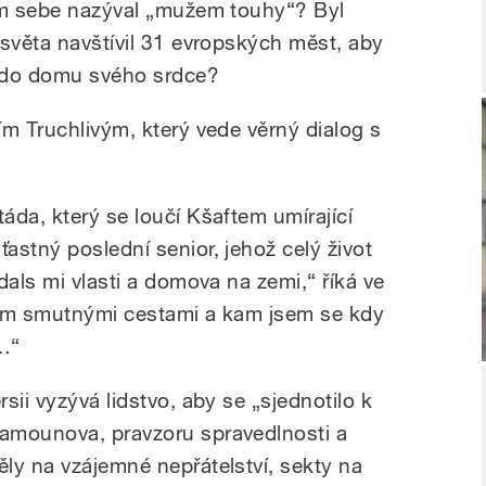
sám sebe nazýval „mužem touhy“? Byl
 světa navštívil 31 evropských měst, aby
 do domu svého srdce?
ím Truchlivým, který vede věrný dialog s
áda, který se loučí Kšaftem umírající
astný poslední senior, jehož celý život
dals mi vlasti a domova na zemi,“ říká ve
sem smutnými cestami a kam jsem se kdy
…“
sii vyzývá lidstvo, aby se „sjednotilo k
amounova, pravzoru spravedlnosti a
ly na vzájemné nepřátelství, sekty na