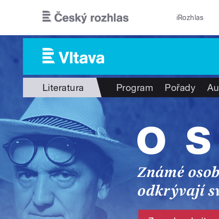
Přejít k hlavnímu obsahu
iRozhlas
Literatura
Program
Pořady
Au