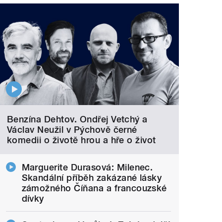
Benzína Dehtov. Ondřej Vetchý a
Václav Neužil v Pýchově černé
komedii o životě hrou a hře o život
Marguerite Durasová: Milenec.
Skandální příběh zakázané lásky
zámožného Číňana a francouzské
dívky