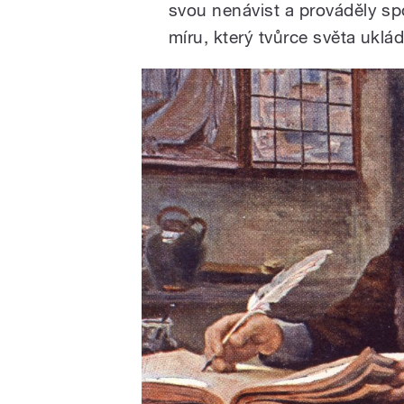
svou nenávist a prováděly s
míru, který tvůrce světa uklá