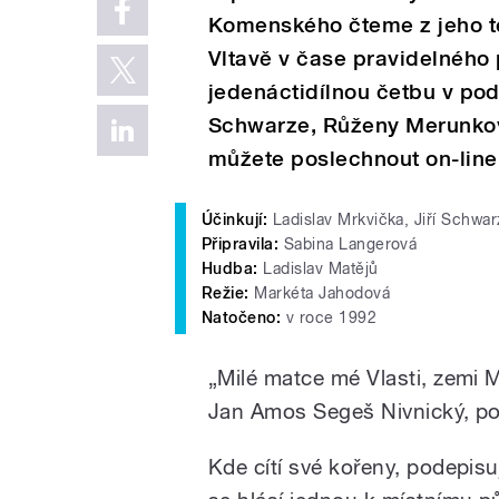
Komenského čteme z jeho te
Vltavě v čase pravidelného
jedenáctidílnou četbu v pod
Schwarze, Růženy Merunkov
můžete poslechnout on-line
Účinkují:
Ladislav Mrkvička, Jiří Schwa
Připravila:
Sabina Langerová
Hudba:
Ladislav Matějů
Režie:
Markéta Jahodová
Natočeno:
v roce 1992
„Milé matce mé Vlasti, zemi 
Jan Amos Segeš Nivnický, p
Kde cítí své kořeny, podepisu