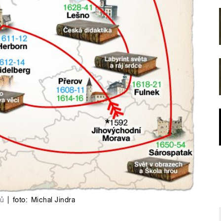
dů
|
foto:
Michal Jindra