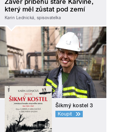
Závěr příběhu staré Karviné,
který měl zůstat pod zemí
Karin Lednická, spisovatelka
Šikmý kostel 3
Koupit