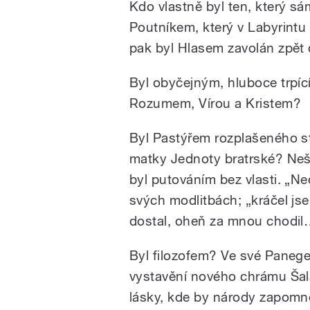
Kdo vlastně byl ten, který 
Poutníkem, který v Labyrintu
pak byl Hlasem zavolán zpět
Byl obyčejným, hluboce trpíc
Rozumem, Vírou a Kristem?
Byl Pastýřem rozplašeného st
matky Jednoty bratrské? Nešť
byl putováním bez vlasti. „Ne
svých modlitbách; „kráčel j
dostal, oheň za mnou chodil
Byl filozofem? Ve své Paneger
vystavění nového chrámu Šal
lásky, kde by národy zapomně