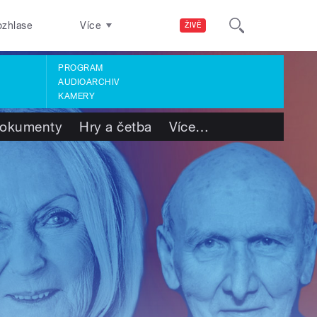
ozhlase
Více
ŽIVĚ
PROGRAM
AUDIOARCHIV
KAMERY
okumenty
Hry a četba
Více
…