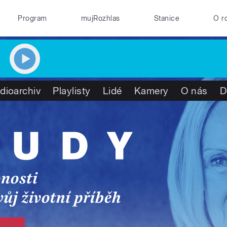
Program
mujRozhlas
Stanice
O r
dioarchiv
Playlisty
Lidé
Kamery
O nás
D