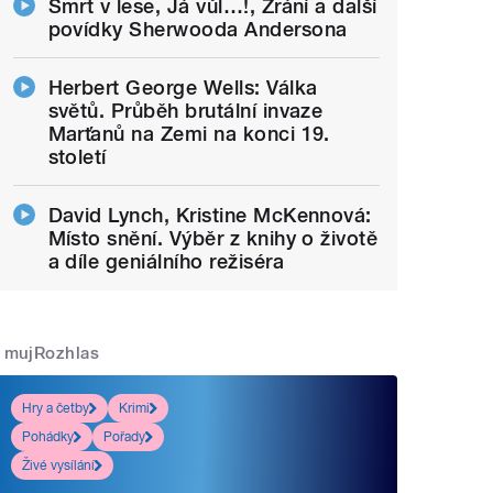
Smrt v lese, Já vůl…!, Zrání a další
povídky Sherwooda Andersona
Herbert George Wells: Válka
světů. Průběh brutální invaze
Marťanů na Zemi na konci 19.
století
David Lynch, Kristine McKennová:
Místo snění. Výběr z knihy o životě
a díle geniálního režiséra
mujRozhlas
Hry a četby
Krimi
Pohádky
Pořady
Živé vysílání