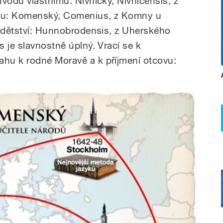
vodu vlastnímu: Nivnický, Nivnicensis, z
ovu: Komenský, Comenius, z Komny u
u dětství: Hunnobrodensis, z Uherského
 je slavnostně úplný. Vrací se k
hu k rodné Moravě a k příjmení otcovu: