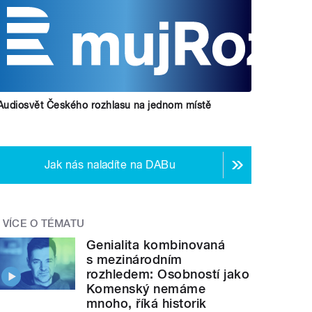
Audiosvět Českého rozhlasu na jednom místě
Jak nás naladíte na DABu
VÍCE O TÉMATU
Genialita kombinovaná
s mezinárodním
rozhledem: Osobností jako
Komenský nemáme
mnoho, říká historik