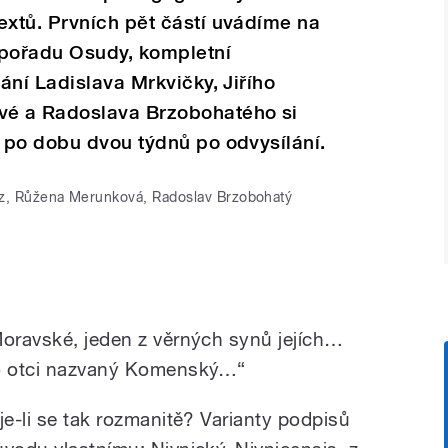
xtů. Prvních pět částí uvádíme na
 pořadu Osudy, kompletní
ání Ladislava Mrkvičky, Jiřího
é a Radoslava Brzobohatého si
 po dobu dvou týdnů po odvysílání.
rz, Růžena Merunková, Radoslav Brzobohatý
Moravské, jeden z věrných synů jejích…
o otci nazvaný Komenský…“
je-li se tak rozmanitě? Varianty podpisů