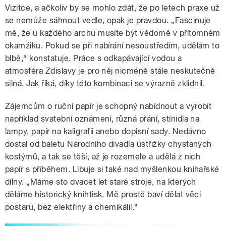
Vizitce, a ačkoliv by se mohlo zdát, že po letech praxe už
se nemůže sáhnout vedle, opak je pravdou. „Fascinuje
mě, že u každého archu musíte být vědomě v přítomném
okamžiku. Pokud se při nabírání nesoustředím, udělám to
blbě,“ konstatuje. Práce s odkapávající vodou a
atmosféra Zdislavy je pro něj nicméně stále neskutečně
silná. Jak říká, díky této kombinaci se výrazně zklidnil.
Zájemcům o ruční papír je schopný nabídnout a vyrobit
například svatební oznámení, různá přání, stínidla na
lampy, papír na kaligrafii anebo dopisní sady. Nedávno
dostal od baletu Národního divadla ústřižky chystaných
kostýmů, a tak se těší, až je rozemele a udělá z nich
papír s příběhem. Libuje si také nad myšlenkou knihařské
dílny. „Máme sto dvacet let staré stroje, na kterých
děláme historický knihtisk. Mě prostě baví dělat věci
postaru, bez elektřiny a chemikálií.“