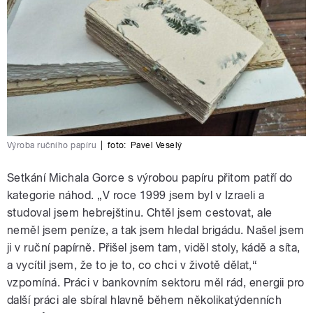
Výroba ručního papíru
|
foto:
Pavel Veselý
Setkání Michala Gorce s výrobou papíru přitom patří do
kategorie náhod. „V roce 1999 jsem byl v Izraeli a
studoval jsem hebrejštinu. Chtěl jsem cestovat, ale
neměl jsem peníze, a tak jsem hledal brigádu. Našel jsem
ji v ruční papírně. Přišel jsem tam, viděl stoly, kádě a síta,
a vycítil jsem, že to je to, co chci v životě dělat,“
vzpomíná. Práci v bankovním sektoru měl rád, energii pro
další práci ale sbíral hlavně během několikatýdenních