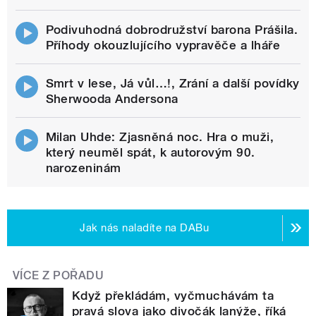
Podivuhodná dobrodružství barona Prášila.
Příhody okouzlujícího vypravěče a lháře
Smrt v lese, Já vůl…!, Zrání a další povídky
Sherwooda Andersona
Milan Uhde: Zjasněná noc. Hra o muži,
který neuměl spát, k autorovým 90.
narozeninám
Jak nás naladíte na DABu
VÍCE Z POŘADU
Když překládám, vyčmuchávám ta
pravá slova jako divočák lanýže, říká