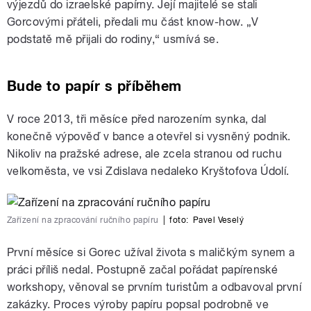
výjezdů do izraelské papírny. Její majitelé se stali
Gorcovými přáteli, předali mu část know-how. „V
podstatě mě přijali do rodiny,“ usmívá se.
Bude to papír s příběhem
V roce 2013, tři měsíce před narozením synka, dal
konečně výpověď v bance a otevřel si vysněný podnik.
Nikoliv na pražské adrese, ale zcela stranou od ruchu
velkoměsta, ve vsi Zdislava nedaleko Kryštofova Údolí.
Zařízení na zpracování ručního papíru
|
foto:
Pavel Veselý
První měsíce si Gorec užíval života s maličkým synem a
práci příliš nedal. Postupně začal pořádat papírenské
workshopy, věnoval se prvním turistům a odbavoval první
zakázky. Proces výroby papíru popsal podrobně ve