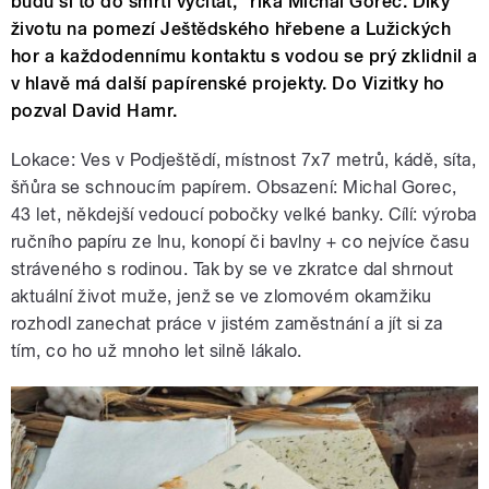
budu si to do smrti vyčítat,“ říká Michal Gorec. Díky
životu na pomezí Ještědského hřebene a Lužických
hor a každodennímu kontaktu s vodou se prý zklidnil a
v hlavě má další papírenské projekty. Do Vizitky ho
pozval David Hamr.
Lokace: Ves v Podještědí, místnost 7x7 metrů, kádě, síta,
šňůra se schnoucím papírem. Obsazení: Michal Gorec,
43 let, někdejší vedoucí pobočky velké banky. Cílí: výroba
ručního papíru ze lnu, konopí či bavlny + co nejvíce času
stráveného s rodinou. Tak by se ve zkratce dal shrnout
aktuální život muže, jenž se ve zlomovém okamžiku
rozhodl zanechat práce v jistém zaměstnání a jít si za
tím, co ho už mnoho let silně lákalo.