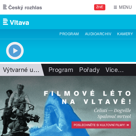
Přejít k hlavnímu obsahu
MENU
ŽIVĚ
PROGRAM
AUDIOARCHIV
KAMERY
Výtvarné umění
Program
Pořady
Více
…