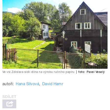
Ve vsi Zdislava sídlí dílna na výrobu ručního papíru
|
foto:
Pavel Veselý
autoři:
Hana Slívová
,
David Hamr