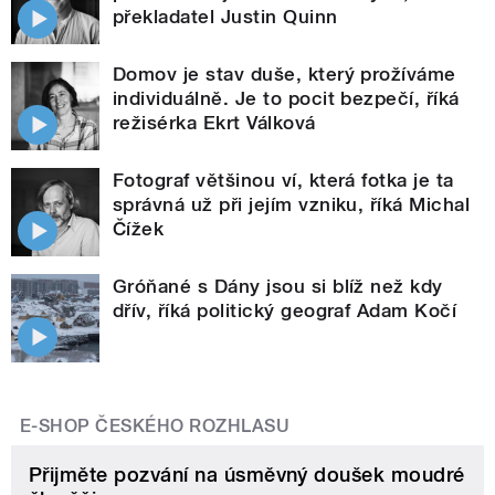
překladatel Justin Quinn
Domov je stav duše, který prožíváme
individuálně. Je to pocit bezpečí, říká
režisérka Ekrt Válková
Fotograf většinou ví, která fotka je ta
správná už při jejím vzniku, říká Michal
Čížek
Gróňané s Dány jsou si blíž než kdy
dřív, říká politický geograf Adam Kočí
E-SHOP ČESKÉHO ROZHLASU
Přijměte pozvání na úsměvný doušek moudré