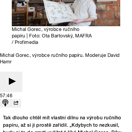
Michal Gorec, výrobce ručního
papíru | Foto: Ota Bartovský, MAFRA
/ Profimedia
Michal Gorec, výrobce ručního papíru. Moderuje David
Hamr
57:46
Tak dlouho chtěl mít vlastní dílnu na výrobu ručního
papíru, až si ji prostě zařídil. „Kdybych to nezkusil,