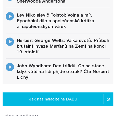
Sherwooda Andersona
Lev Nikolajevič Tolstoj: Vojna a mír.
Epochální dílo a společenská kritika
z napoleonských válek
Herbert George Wells: Válka světů. Průběh
brutální invaze Marťanů na Zemi na konci
19. století
John Wyndham: Den trifidů. Co se stane,
když většina lidí přijde o zrak? Čte Norbert
Lichý
Jak nás naladíte na DABu