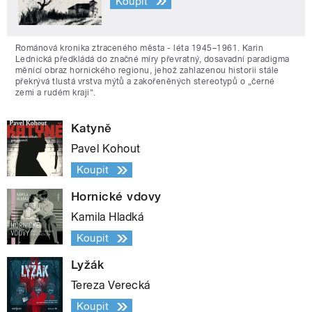
Koupit
Románová kronika ztraceného města - léta 1945–1961. Karin
Lednická předkládá do značné míry převratný, dosavadní paradigma
měnící obraz hornického regionu, jehož zahlazenou historii stále
překrývá tlustá vrstva mýtů a zakořeněných stereotypů o „černé
zemi a rudém kraji“.
Katyně
Pavel Kohout
Koupit
Hornické vdovy
Kamila Hladká
Koupit
Lyžák
Tereza Verecká
Koupit