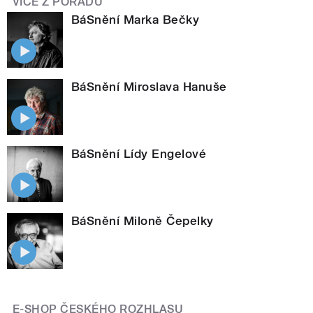
VÍCE Z POŘADU
BáSnění Marka Bečky
BáSnění Miroslava Hanuše
BáSnění Lídy Engelové
BáSnění Miloně Čepelky
E-SHOP ČESKÉHO ROZHLASU