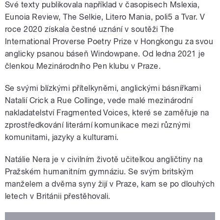
Své texty publikovala například v časopisech Mslexia,
Eunoia Review, The Selkie, Litero Mania, poli5 a Tvar. V
roce 2020 získala čestné uznání v soutěži The
International Proverse Poetry Prize v Hongkongu za svou
anglicky psanou báseň Windowpane. Od ledna 2021 je
členkou Mezinárodního Pen klubu v Praze.
Se svými blízkými přítelkyněmi, anglickými básnířkami
Natalií Crick a Rue Collinge, vede malé mezinárodní
nakladatelství Fragmented Voices, které se zaměřuje na
zprostředkování literární komunikace mezi různými
komunitami, jazyky a kulturami.
Natálie Nera je v civilním životě učitelkou angličtiny na
Pražském humanitním gymnáziu. Se svým britským
manželem a dvěma syny žijí v Praze, kam se po dlouhých
letech v Británii přestěhovali.