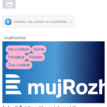
Všechny díly pořadu na mujRozhlas
mujRozhlas
Hry a četby
Krimi
Pohádky
Pořady
Živé vysílání