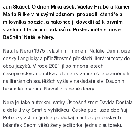
Jan Skácel, Oldřich Mikulášek, Václav Hrabě a Rainer
Maria Rilke v ní svými básněmi probudili čtenáře a
milovníka poezie, a nakonec ji dovedli až k prvním
vlastním literárním pokusům. Poslechněte si nové
BáSnění Natálie Nery.
Natálie Nera (1975), vlastním jménem Natálie Dunn, píše
česky i anglicky a příležitostně překládá literární texty do
obou jazyků. V roce 2021 jí po mnoha letech
časopiseckých publikací doma i v zahraničí a oceněních
na literárních soutěžích vyšla v nakladatelství Dauphin
básnická prvotina Návrat ztracené dcery.
Nera je také autorkou satiry Úspěšná smrt Davida Dostála
a detektivky Smrt s vyhlídkou. České publikace doplňují
Pohádky z Jihu (jedna pohádka) a antologie českých
básnířek Sedm věků ženy (editorka, jedna z autorek).