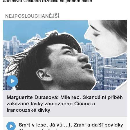
Audiosvět Českého rozhlasu na jednom místě
NEJPOSLOUCHANĚJŠÍ
Marguerite Durasová: Milenec. Skandální příběh
zakázané lásky zámožného Číňana a
francouzské dívky
Smrt v lese, Já vůl…!, Zrání a další povídky