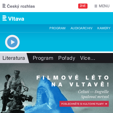
Přejít k hlavnímu obsahu
MENU
ŽIVĚ
PROGRAM
AUDIOARCHIV
KAMERY
Literatura
Program
Pořady
Více
…