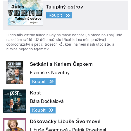
Tajuplný ostrov
Koupit
Lincolnův ostrov nikdo nikdy na mapě nenašel, a přece ho znají lidé
na celém světě. Už déle než sto třicet let na něm prožívají
dobrodružství s pěticí trosečníků, kteří na něm našli útočiště, a
hlavně nejedno tajemství.
Setkání s Karlem Čapkem
František Novotný
Koupit
Kost
Bára Dočkalová
Koupit
Děkovačky Libuše Švormové
Libuše Švormová - Patrik Rozehnal