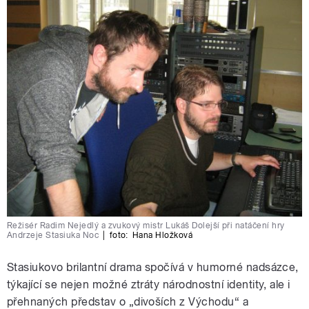
Režisér Radim Nejedlý a zvukový mistr Lukáš Dolejší při natáčení hry
Andrzeje Stasiuka Noc
|
foto:
Hana Hložková
Stasiukovo brilantní drama spočívá v humorné nadsázce,
týkající se nejen možné ztráty národnostní identity, ale i
přehnaných představ o „divoších z Východu“ a