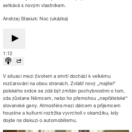
setkává s novým vlastníkem.
Andrzej Stasiuk: Noc (ukázka)
1:12
V situaci mezi životem a smrtí dochází k velkému
rozčarování na obou stranách. Zvlášť nový „majitel“
polského srdce se zdá být zmítán pochybnostmi o tom,
zda zůstane Němcem, nebo ho přemohou „nepřátelské“
slovanské geny. Atmosféra mezi dárcem a příjemcem
houstne a kulturní roztržka vyvrcholí v okamžiku, kdy
dojde na diskuzi o automobilismu.