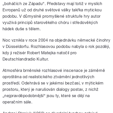
„boháčích ze Západu“. Představy mají totiž v myslích
Evropanů už od druhé světové války takřka mytickou
podobu. V důmyslně promyšlené struktuře hry autor
využívá principů starověkého chóru i středověkých
hádek duše s tělem.
Noc vznikla v roce 2004 na objednávku německé činohry
v Düsseldorfu. Rozhlasovou podobu nabyla o rok později,
kdy ji režisér Robert Matejka natočil pro
Deutschlandradio Kultur.
Atmosféra brněnské rozhlasové inscenace je záměrně
oproštěna od realistického ztvárnění jednotlivých
prostředí. Odehrává se v jakémsi bezčasí, v mýtickém
prostoru, který je narušován dialogy postav, z nichž
„nejpravděpodobnější“ jsou ty, které se dějí na
operačním sále.