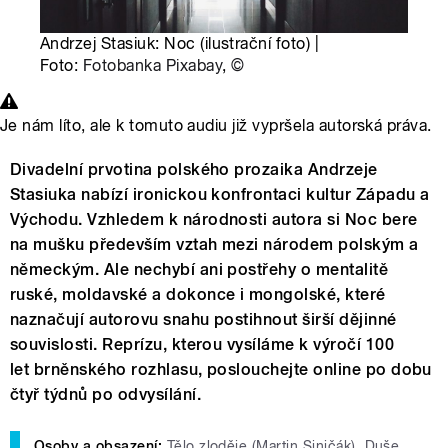
Andrzej Stasiuk: Noc (ilustrační foto) |
Foto:
Fotobanka Pixabay
,
©
Je nám líto, ale k tomuto audiu již vypršela autorská práva.
Divadelní prvotina polského prozaika Andrzeje
Stasiuka nabízí ironickou konfrontaci kultur Západu a
Východu. Vzhledem k národnosti autora si Noc bere
na mušku především vztah mezi národem polským a
německým. Ale nechybí ani postřehy o mentalitě
ruské, moldavské a dokonce i mongolské, které
naznačují autorovu snahu postihnout širší dějinné
souvislosti. Reprízu, kterou vysíláme k výročí 100
let brněnského rozhlasu, poslouchejte online po dobu
čtyř týdnů po odvysílání.
Osoby a obsazení:
Tělo zloděje (Martin Siničák), Duše