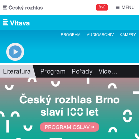
Přejít k hlavnímu obsahu
MENU
ŽIVĚ
PROGRAM
AUDIOARCHIV
KAMERY
Literatura
Program
Pořady
Více
…