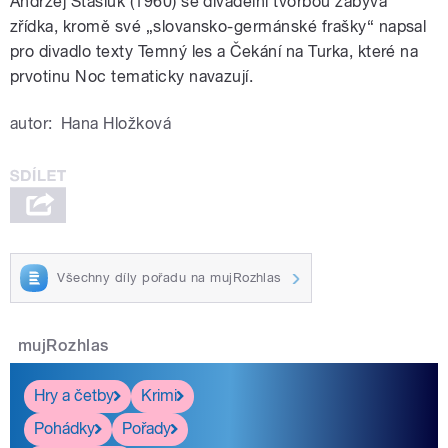
Andrzej Stasiuk (1960) se divadelní tvorbou zabývá
zřídka, kromě své „slovansko-germánské frašky“ napsal
pro divadlo texty Temný les a Čekání na Turka, které na
prvotinu Noc tematicky navazují.
autor:
Hana Hložková
Všechny díly pořadu na mujRozhlas
mujRozhlas
Hry a četby
Krimi
Pohádky
Pořady