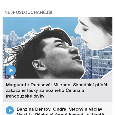
NEJPOSLOUCHANĚJŠÍ
Marguerite Durasová: Milenec. Skandální příběh
zakázané lásky zámožného Číňana a
francouzské dívky
Benzína Dehtov. Ondřej Vetchý a Václav
Neužil v Pýchově černé komedii o životě