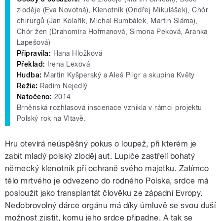
zloděje (Eva Novotná), Klenotník (Ondřej Mikulášek), Chór
chirurgů (Jan Kolařík, Michal Bumbálek, Martin Sláma),
Chór žen (Drahomíra Hofmanová, Simona Peková, Aranka
Lapešová)
Připravila:
Hana Hložková
Překlad:
Irena Lexová
Hudba:
Martin Kyšperský a Aleš Pilgr a skupina Květy
Režie:
Radim Nejedlý
Natočeno:
2014
Brněnská rozhlasová inscenace vznikla v rámci projektu
Polský rok na Vltavě.
Hru otevírá neúspěšný pokus o loupež, při kterém je
zabit mladý polský zloděj aut. Lupiče zastřelí bohatý
německý klenotník při ochraně svého majetku. Zatímco
tělo mrtvého je odvezeno do rodného Polska, srdce má
posloužit jako transplantát člověku ze západní Evropy.
Nedobrovolný dárce orgánu má díky úmluvě se svou duší
možnost zjistit, komu jeho srdce připadne. A tak se