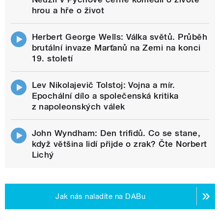
hrou a hře o život
Herbert George Wells: Válka světů. Průběh
brutální invaze Marťanů na Zemi na konci
19. století
Lev Nikolajevič Tolstoj: Vojna a mír.
Epochální dílo a společenská kritika
z napoleonských válek
John Wyndham: Den trifidů. Co se stane,
když většina lidí přijde o zrak? Čte Norbert
Lichý
Jak nás naladíte na DABu