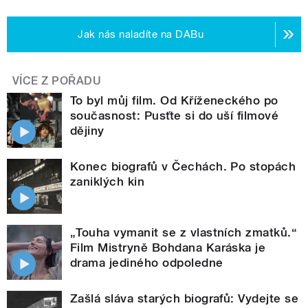
Jak nás naladíte na DABu
VÍCE Z POŘADU
To byl můj film. Od Kříženeckého po
současnost: Pusťte si do uší filmové
dějiny
Konec biografů v Čechách. Po stopách
zaniklých kin
„Touha vymanit se z vlastních zmatků.“
Film Mistryně Bohdana Karáska je
drama jediného odpoledne
Zašlá sláva starých biografů: Vydejte se