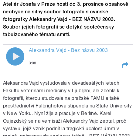
Ateliér Josefa v Praze hostí do 3. prosince obsahově
neobyčejně silný soubor fotografií slovinské
fotografky Aleksandry Vajd - BEZ NÁZVU 2003.
Soubor jejích fotografií se dotýká společensky
tabuizovaného tématu smrti.
Aleksandra Vajd - Bez názvu 2003
Aleksandra Vajd - Bez názvu 2003
3:08
Play /
Aleksandra Vajd - Bez názvu 2003
Aleksandra Vajd vystudovala v devadesátých letech
Fakultu veterinární medicíny v Ljubljani, ale zběhla k
fotografii, kterou studovala na pražské FAMU a také
prostřednictví Fulbrighotova stipendia na State University
v New Yorku. Nyní žije a pracuje v Berlíně. Karel
Oujezdský se na vernisáži Aleksandry Vajd zeptal, proč
výstavu, jejíž vznik podnítila tragická událost úmrtí v