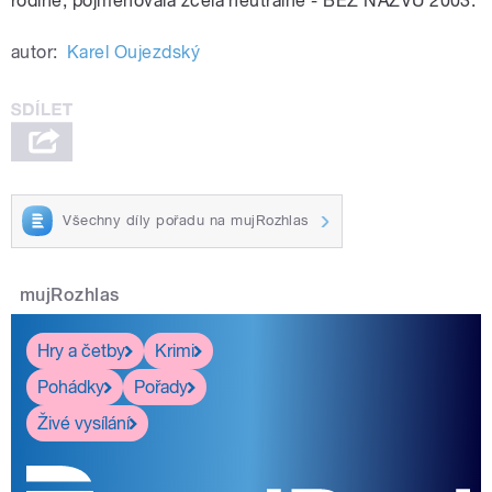
rodině, pojmenovala zcela neutrálně - BEZ NÁZVU 2003.
pause
autor:
Karel Oujezdský
Všechny díly pořadu na mujRozhlas
mujRozhlas
Hry a četby
Krimi
Pohádky
Pořady
Živé vysílání