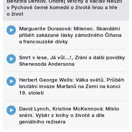
Benzína Dehtov. Ondřej Vetchý a Václav Neužil
v Pýchově černé komedii o životě hrou a hře
o život
Marguerite Durasová: Milenec. Skandální
příběh zakázané lásky zámožného Číňana
a francouzské dívky
Smrt v lese, Já vůl…!, Zrání a další povídky
Sherwooda Andersona
Herbert George Wells: Válka světů. Průběh
brutální invaze Marťanů na Zemi na konci
19. století
David Lynch, Kristine McKennová: Místo
snění. Výběr z knihy o životě a díle
geniálního režiséra