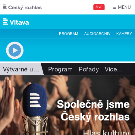
Přejít k hlavnímu obsahu
MENU
ŽIVĚ
PROGRAM
AUDIOARCHIV
KAMERY
Výtvarné umění
Program
Pořady
Více
…