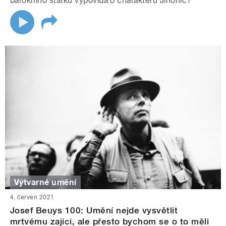
barokního statku vypovídá o charakteru Jinonic?
Výtvarné umění
4. červen 2021
Josef Beuys 100: Umění nejde vysvětlit
mrtvému zajíci, ale přesto bychom se o to měli