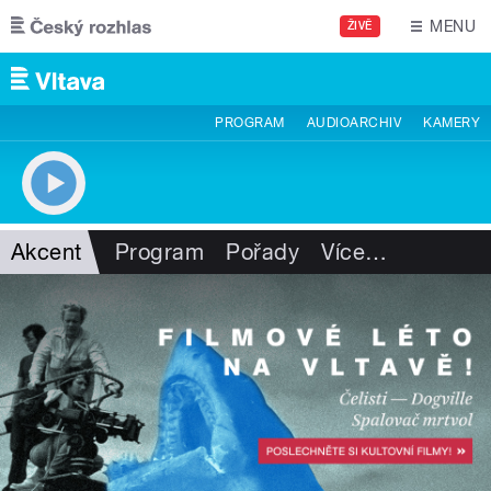
Přejít k hlavnímu obsahu
MENU
ŽIVĚ
PROGRAM
AUDIOARCHIV
KAMERY
Akcent
Program
Pořady
Více
…