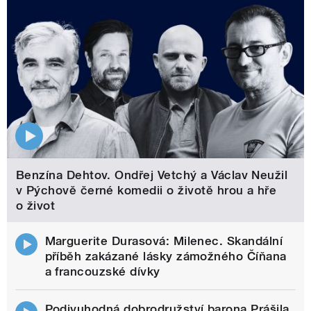
Benzína Dehtov. Ondřej Vetchý a Václav Neužil
v Pýchově černé komedii o životě hrou a hře
o život
Marguerite Durasová: Milenec. Skandální
příběh zakázané lásky zámožného Číňana
a francouzské dívky
Podivuhodná dobrodružství barona Prášila.