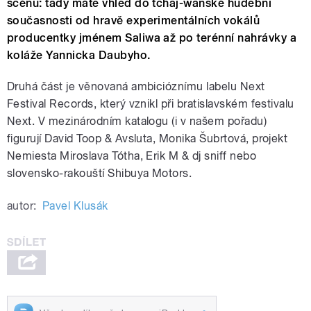
scénu: tady máte vhled do tchaj-wanské hudební
současnosti od hravě experimentálních vokálů
producentky jménem Saliwa až po terénní nahrávky a
koláže Yannicka Daubyho.
Druhá část je věnovaná ambicióznímu labelu Next
Festival Records, který vznikl při bratislavském festivalu
Next. V mezinárodním katalogu (i v našem pořadu)
figurují David Toop & Avsluta, Monika Šubrtová, projekt
Nemiesta Miroslava Tótha, Erik M & dj sniff nebo
slovensko-rakouští Shibuya Motors.
autor:
Pavel Klusák