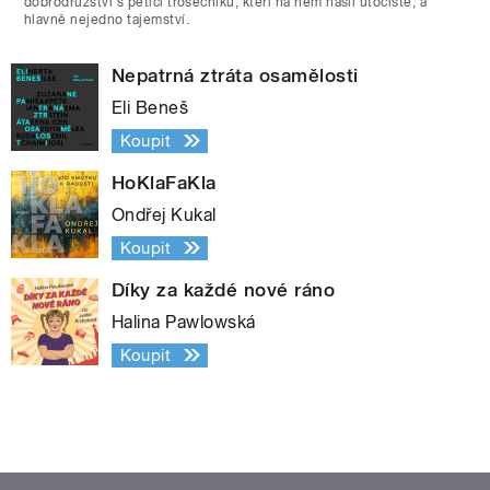
dobrodružství s pěticí trosečníků, kteří na něm našli útočiště, a
hlavně nejedno tajemství.
Nepatrná ztráta osamělosti
Eli Beneš
Koupit
HoKlaFaKla
Ondřej Kukal
Koupit
Díky za každé nové ráno
Halina Pawlowská
Koupit