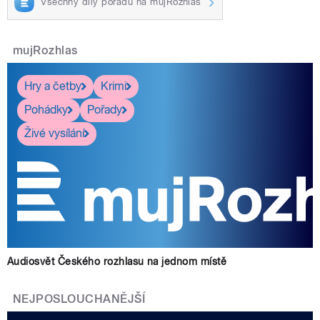
Všechny díly pořadu na mujRozhlas
mujRozhlas
Hry a četby
Krimi
Pohádky
Pořady
Živé vysílání
Audiosvět Českého rozhlasu na jednom místě
NEJPOSLOUCHANĚJŠÍ