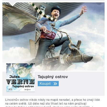
Tajuplný ostrov
Koupit
Lincolnův ostrov nikdo nikdy na mapě nenašel, a přece ho znají lidé
na celém světě. Už déle než sto třicet let na něm prožívají