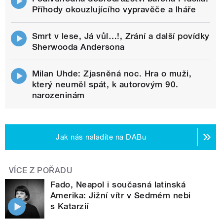
Příhody okouzlujícího vypravěče a lháře
Smrt v lese, Já vůl…!, Zrání a další povídky
Sherwooda Andersona
Milan Uhde: Zjasněná noc. Hra o muži,
který neuměl spát, k autorovým 90.
narozeninám
Jak nás naladíte na DABu
VÍCE Z POŘADU
Fado, Neapol i současná latinská
Amerika: Jižní vítr v Sedmém nebi
s Katarzií