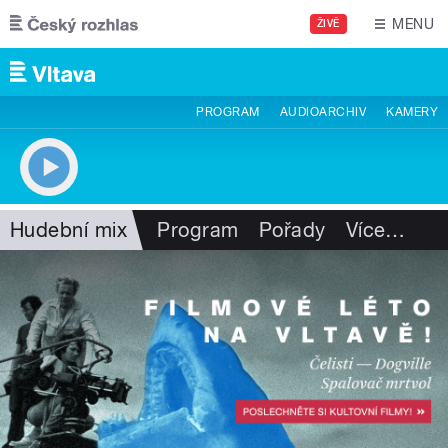
Přejít k hlavnímu obsahu
MENU
ŽIVĚ
PROGRAM
AUDIOARCHIV
KAMERY
Hudební mix
Program
Pořady
Více
…